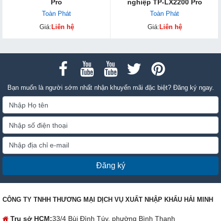
Pro
nghiệp TP-LX2200 Pro
Toàn Phát
Toàn Phát
Giá:
Liên hệ
Giá:
Liên hệ
Bạn muốn là người sớm nhất nhận khuyến mãi đặc biệt? Đăng ký ngay.
Đăng ký
CÔNG TY TNHH THƯƠNG MẠI DỊCH VỤ XUẤT NHẬP KHẨU HẢI MINH
Trụ sở HCM:
33/4 Bùi Đình Túy, phường Bình Thạnh