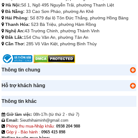
Hà Nội:
Số 1, Ngõ 495 Nguyễn Trãi, phường Thanh Liệt
Đà Nẵng:
33 Cao Sơn Pháo, phường An Khê
Hải Phòng:
Số 879 đại lộ Tôn Đức Thắng, phường Hồng Bàng
Thanh Hóa:
523 Bà Triệu, phường Hàm Rồng
Nghệ An:
43 Trường Chinh, phường Thành Vinh
Đắk Lắk:
154 Chu Văn An, phường Tân An
Cần Thơ:
285 Võ Văn Kiệt, phường Bình Thủy
Thông tin chung
Hỗ trợ khách hàng
Thông tin khác
Giờ làm việc:
08h-17h (từ thứ 2 - thứ 7)
Email:
Sieuthihaiminh@gmail.com
Phòng thu mua-Nhập khẩu:
0938 204 988
Góp ý - Bảo hành :
0965 415 898
Hotline tư vấn mua hàng: