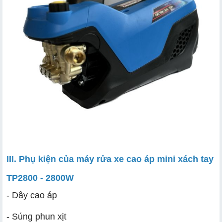
III. Phụ kiện của máy rửa xe cao áp mini xách tay
TP2800 - 2800W
- Dây cao áp
- Súng phun xịt