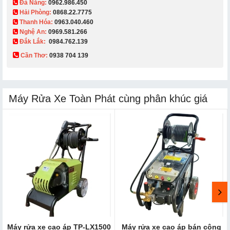
Đà Nẵng:
0962.986.450
Hải Phòng:
0868.22.7775
Thanh Hóa:
0963.040.460
Nghệ An:
0969.581.266
Đắk Lắk:
0984.762.139
Cần Thơ:
0938 704 139​
Máy Rửa Xe Toàn Phát cùng phân khúc giá
Máy rửa xe cao áp TP-LX1500
Máy rửa xe cao áp bán công