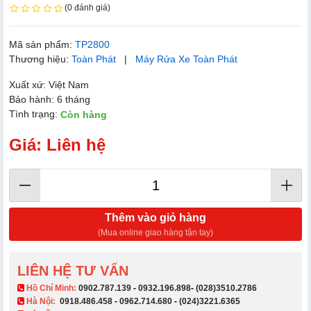
(0 đánh giá)
Mã sản phẩm:
TP2800
Thương hiệu:
Toàn Phát
|
Máy Rửa Xe Toàn Phát
Xuất xứ: Việt Nam
Bảo hành: 6 tháng
Tình trạng:
Còn hàng
Giá: Liên hệ
Thêm vào giỏ hàng
(Mua online giao hàng tận tay)
LIÊN HỆ TƯ VẤN
​ Hồ Chí Minh:
0902.787.139
-
0932.196.898
-
(028)3510.2786
Hà Nội:
0918.486.458
-
0962.714.680
-
(024)3221.6365