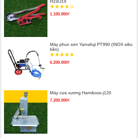
H19/J19
1.100.000₫
Máy phun sơn Yamafuji PT990 (INOX siêu
bền)
6.200.000₫
Máy cưa xương Hamiboss-j120
7.200.000₫