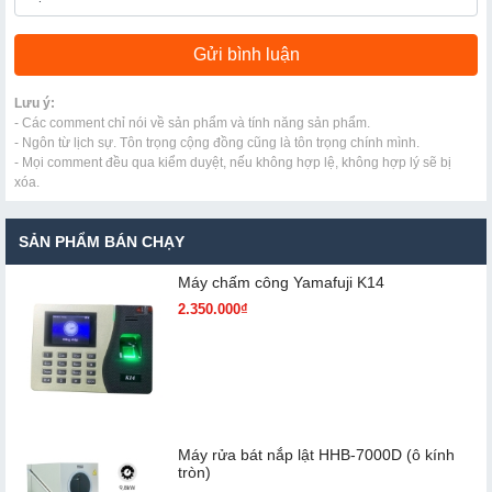
Lưu ý:
- Các comment chỉ nói về sản phẩm và tính năng sản phẩm.
- Ngôn từ lịch sự. Tôn trọng cộng đồng cũng là tôn trọng chính mình.
- Mọi comment đều qua kiểm duyệt, nếu không hợp lệ, không hợp lý sẽ bị
xóa.
SẢN PHẨM BÁN CHẠY
Máy chấm cô​ng Yamafuji K14
2.350.000₫
Máy rửa bát nắp lật HHB-7000D (ô kính
tròn)