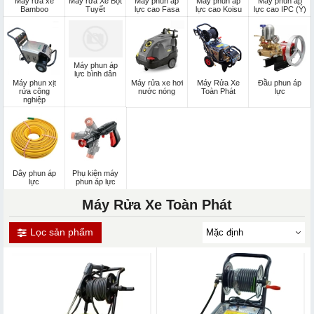
Máy rửa xe
Máy rửa Xe Bọt
Máy phun áp
Máy phun áp
Máy phun áp
Bamboo
Tuyết
lực cao Fasa
lực cao Koisu
lực cao IPC (Ý)
Máy phun áp
lực bình dân
Máy phun xịt
Máy rửa xe hơi
Máy Rửa Xe
Đầu phun áp
rửa công
nước nóng
Toàn Phát
lực
nghiệp
Dây phun áp
Phụ kiện máy
lực
phun áp lực
Máy Rửa Xe Toàn Phát
Lọc sản phẩm