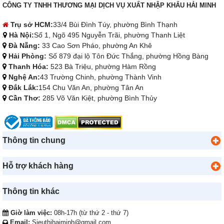
CÔNG TY TNHH THƯƠNG MẠI DỊCH VỤ XUẤT NHẬP KHẨU HẢI MINH
Trụ sở HCM:
33/4 Bùi Đình Túy, phường Bình Thạnh
Hà Nội:
Số 1, Ngõ 495 Nguyễn Trãi, phường Thanh Liệt
Đà Nẵng:
33 Cao Sơn Pháo, phường An Khê
Hải Phòng:
Số 879 đại lộ Tôn Đức Thắng, phường Hồng Bàng
Thanh Hóa:
523 Bà Triệu, phường Hàm Rồng
Nghệ An:
43 Trường Chinh, phường Thành Vinh
Đắk Lắk:
154 Chu Văn An, phường Tân An
Cần Thơ:
285 Võ Văn Kiệt, phường Bình Thủy
Thông tin chung
Hỗ trợ khách hàng
Thông tin khác
Giờ làm việc:
08h-17h (từ thứ 2 - thứ 7)
Email:
Sieuthihaiminh@gmail.com