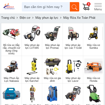
0
Trang chủ
Điện cơ
Máy phun áp lực
Máy Rửa Xe Toàn Phát
Bộ rửa xe (lắp
Máy phun áp
Máy phun áp
Máy phun áp
Máy rửa xe
rắp, chuyên sử
lực LUTIAN
lực Promac
lực cao T-Gold
Sumika
dụng công
trình)
Máy Phun Áp
Máy phun áp
Máy rửa xe gia
Máy phun áp
Máy rửa xe
Lực Nakawa
lực Karcher
đình
lực Lavor
Honda