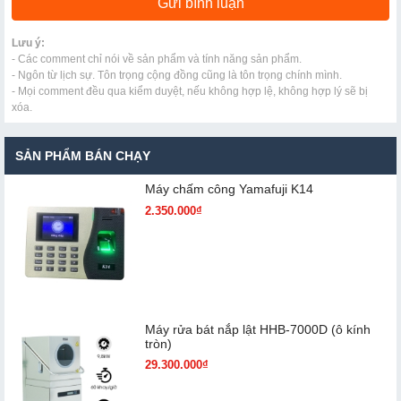
Lưu ý:
- Các comment chỉ nói về sản phẩm và tính năng sản phẩm.
- Ngôn từ lịch sự. Tôn trọng cộng đồng cũng là tôn trọng chính mình.
- Mọi comment đều qua kiểm duyệt, nếu không hợp lệ, không hợp lý sẽ bị
xóa.
SẢN PHẨM BÁN CHẠY
Máy chấm cô​ng Yamafuji K14
2.350.000₫
Máy rửa bát nắp lật HHB-7000D (ô kính
tròn)
29.300.000₫