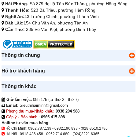
Hải Phòng:
Số 879 đại lộ Tôn Đức Thắng, phường Hồng Bàng
Thanh Hóa:
523 Bà Triệu, phường Hàm Rồng
Nghệ An:
43 Trường Chinh, phường Thành Vinh
Đắk Lắk:
154 Chu Văn An, phường Tân An
Cần Thơ:
285 Võ Văn Kiệt, phường Bình Thủy
Thông tin chung
Hỗ trợ khách hàng
Thông tin khác
Giờ làm việc:
08h-17h (từ thứ 2 - thứ 7)
Email:
Sieuthihaiminh@gmail.com
Phòng thu mua-Nhập khẩu:
0938 204 988
Góp ý - Bảo hành :
0965 415 898
Hotline tư vấn mua hàng:
Hồ Chí Minh:
0902.787.139
-
0932.196.898
-
(028)3510.2786
Hà Nội:
0918.486.458
-
0962.714.680
-
(024)3221.6365