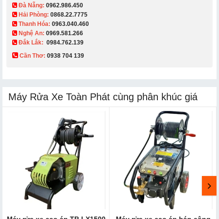
Đà Nẵng:
0962.986.450
Hải Phòng:
0868.22.7775
Thanh Hóa:
0963.040.460
Nghệ An:
0969.581.266
Đắk Lắk:
0984.762.139
Cần Thơ:
0938 704 139​
Máy Rửa Xe Toàn Phát cùng phân khúc giá
Máy rửa xe cao áp TP-LX1500
Máy rửa xe cao áp bán công