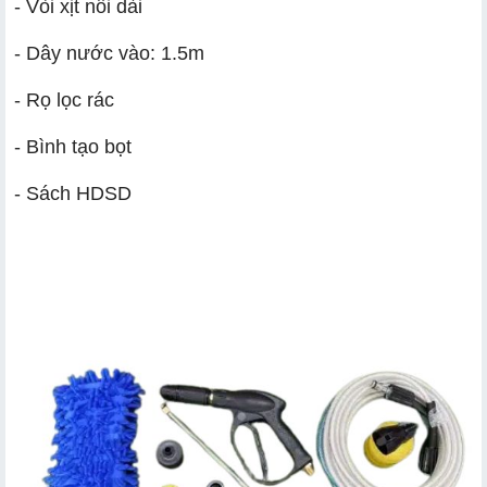
- Vòi xịt nối dài
- Dây nước vào: 1.5m
- Rọ lọc rác
- Bình tạo bọt
- Sách HDSD