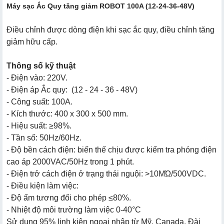
Máy sạc Ắc Quy tăng giảm ROBOT 100A (12-24-36-48V)
Điều chỉnh được dòng điện khi sạc ắc quy, điều chỉnh tăng
giảm hữu cấp.
Thông số kỹ thuật
- Điện vào: 220V.
- Điện áp Ắc quy: (12 - 24 - 36 - 48V)
- Công suất: 100A.
- Kích thước: 400 x 300 x 500 mm.
- Hiệu suất: ≥98%.
- Tần số: 50Hz/60Hz.
- Độ bền cách điện: biến thế chịu được kiểm tra phóng điện
cao áp 2000VAC/50Hz trong 1 phút.
- Điện trở cách điện ở trạng thái nguội: >10MΏ/500VDC.
- Điều kiện làm việc:
- Độ ẩm tương đối cho phép ≤80%.
- Nhiệt độ môi trường làm việc 0-40°C
Sử dụng 95% linh kiện ngoại nhập từ Mỹ, Canada, Đài