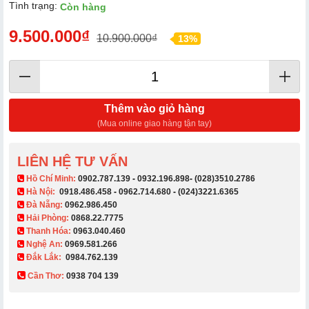
Tình trạng:
Còn hàng
9.500.000₫
10.900.000₫
13%
Thêm vào giỏ hàng
(Mua online giao hàng tận tay)
LIÊN HỆ TƯ VẤN
​ Hồ Chí Minh:
0902.787.139
-
0932.196.898
-
(028)3510.2786
Hà Nội:
0918.486.458
-
0962.714.680
-
(024)3221.6365
Đà Nẵng:
0962.986.450
Hải Phòng:
0868.22.7775
Thanh Hóa:
0963.040.460
Nghệ An:
0969.581.266
Đắk Lắk:
0984.762.139
Cần Thơ:
0938 704 139​