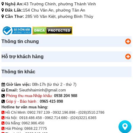
Nghệ An:
43 Trường Chinh, phường Thành Vinh
Đắk Lắk:
154 Chu Văn An, phường Tân An
Cần Thơ:
285 Võ Văn Kiệt, phường Bình Thủy
Thông tin chung
Hỗ trợ khách hàng
Thông tin khác
Giờ làm việc:
08h-17h (từ thứ 2 - thứ 7)
Email:
Sieuthihaiminh@gmail.com
Phòng thu mua-Nhập khẩu:
0938 204 988
Góp ý - Bảo hành :
0965 415 898
Hotline tư vấn mua hàng:
Hồ Chí Minh:
0902.787.139
-
0932.196.898
-
(028)3510.2786
Hà Nội:
0918.486.458
-
0962.714.680
-
(024)3221.6365
Đà Nẵng:
0962.986.450
Hải Phòng:
0868.22.7775