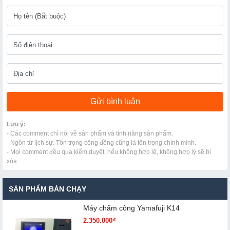
Lưu ý:
- Các comment chỉ nói về sản phẩm và tính năng sản phẩm.
- Ngôn từ lịch sự. Tôn trọng cộng đồng cũng là tôn trọng chính mình.
- Mọi comment đều qua kiểm duyệt, nếu không hợp lệ, không hợp lý sẽ bị
xóa.
SẢN PHẨM BÁN CHẠY
Máy chấm cô​ng Yamafuji K14
2.350.000₫