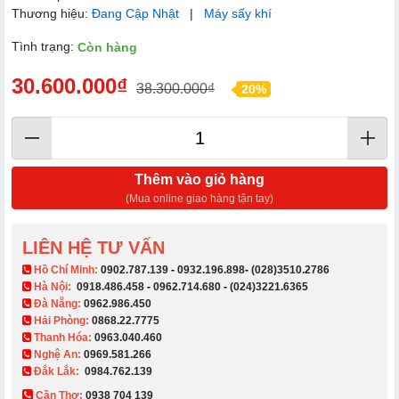
Thương hiệu:
Đang Cập Nhật
|
Máy sấy khí
Tình trạng:
Còn hàng
30.600.000₫
38.300.000₫
20%
Thêm vào giỏ hàng
(Mua online giao hàng tận tay)
LIÊN HỆ TƯ VẤN
​ Hồ Chí Minh:
0902.787.139
-
0932.196.898
-
(028)3510.2786
Hà Nội:
0918.486.458
-
0962.714.680
-
(024)3221.6365
Đà Nẵng:
0962.986.450
Hải Phòng:
0868.22.7775
Thanh Hóa:
0963.040.460
Nghệ An:
0969.581.266
Đắk Lắk:
0984.762.139
Cần Thơ:
0938 704 139​