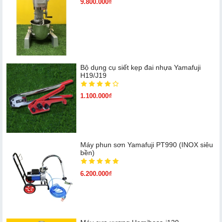
9.800.000₫
Bộ dụng cụ siết kẹp đai nhựa Yamafuji
H19/J19
1.100.000₫
Máy phun sơn Yamafuji PT990 (INOX siêu
bền)
6.200.000₫