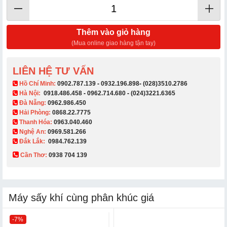
Thêm vào giỏ hàng
(Mua online giao hàng tận tay)
LIÊN HỆ TƯ VẤN
​ Hồ Chí Minh:
0902.787.139
-
0932.196.898
-
(028)3510.2786
Hà Nội:
0918.486.458
-
0962.714.680
-
(024)3221.6365
Đà Nẵng:
0962.986.450
Hải Phòng:
0868.22.7775
Thanh Hóa:
0963.040.460
Nghệ An:
0969.581.266
Đắk Lắk:
0984.762.139
Cần Thơ:
0938 704 139​
Máy sấy khí cùng phân khúc giá
-7%