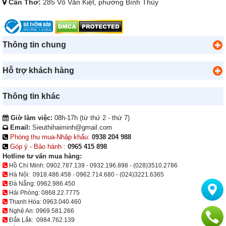
Cần Thơ:
285 Võ Văn Kiệt, phường Bình Thủy
Thông tin chung
Hỗ trợ khách hàng
Thông tin khác
Giờ làm việc:
08h-17h (từ thứ 2 - thứ 7)
Email:
Sieuthihaiminh@gmail.com
Phòng thu mua-Nhập khẩu:
0938 204 988
Góp ý - Bảo hành :
0965 415 898
Hotline tư vấn mua hàng:
Hồ Chí Minh:
0902.787.139
-
0932.196.898
-
(028)3510.2786
Hà Nội:
0918.486.458
-
0962.714.680
-
(024)3221.6365
Đà Nẵng:
0962.986.450
Hải Phòng:
0868.22.7775
Thanh Hóa:
0963.040.460
Nghệ An:
0969.581.266
Đắk Lắk:
0984.762.139