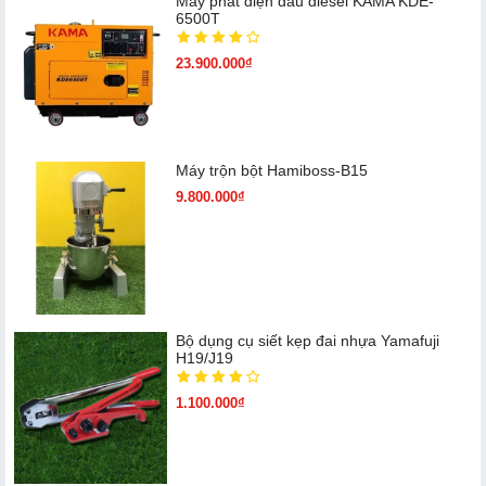
Máy phát điện dầu diesel KAMA KDE-
6500T
23.900.000₫
Máy trộn bột Hamiboss-B15
9.800.000₫
Bộ dụng cụ siết kẹp đai nhựa Yamafuji
H19/J19
1.100.000₫