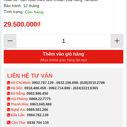
Bảo hành: 12 tháng
Tình trạng:
Còn hàng
29.500.000₫
Thêm vào giỏ hàng
(Mua online giao hàng tận tay)
LIÊN HỆ TƯ VẤN
​ Hồ Chí Minh:
0902.787.139
-
0932.196.898
-
(028)3510.2786
Hà Nội:
0918.486.458
-
0962.714.680
-
(024)3221.6365
Đà Nẵng:
0962.986.450
Hải Phòng:
0868.22.7775
Thanh Hóa:
0963.040.460
Nghệ An:
0969.581.266
Đắk Lắk:
0984.762.139
Cần Thơ:
0938 704 139​