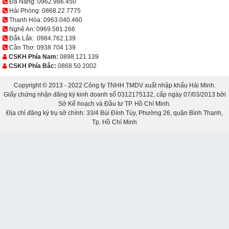
Đà Nẵng:
0962.986.450
Hải Phòng:
0868.22.7775
Thanh Hóa:
0963.040.460
Nghệ An:
0969.581.266
Đắk Lắk:
0984.762.139
Cần Thơ:
0938 704 139
CSKH Phía Nam:
0898 121 139
CSKH Phía Bắc:
0868 50 2002
Copyright © 2013 - 2022 Công ty TNHH TMDV xuất nhập khẩu Hải Minh.
Giấy chứng nhận đăng ký kinh doanh số 0312175132, cấp ngày 07/03/2013 bởi
Sở Kế hoạch và Đầu tư TP. Hồ Chí Minh.
Địa chỉ đăng ký trụ sở chính: 33/4 Bùi Đình Túy, Phường 26, quận Bình Thạnh,
Tp. Hồ Chí Minh