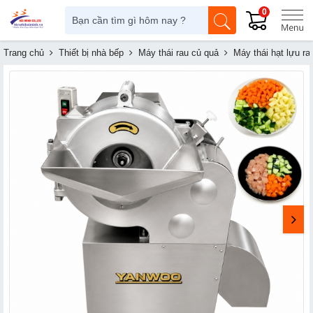
0
Trang chủ
Thiết bị nhà bếp
Máy thái rau củ quả
Máy thái hạt lựu r