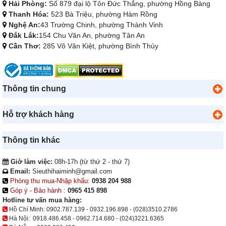
Hải Phòng:
Số 879 đại lộ Tôn Đức Thắng, phường Hồng Bàng
Thanh Hóa:
523 Bà Triệu, phường Hàm Rồng
Nghệ An:
43 Trường Chinh, phường Thành Vinh
Đắk Lắk:
154 Chu Văn An, phường Tân An
Cần Thơ:
285 Võ Văn Kiệt, phường Bình Thủy
Thông tin chung
Hỗ trợ khách hàng
Thông tin khác
Giờ làm việc:
08h-17h (từ thứ 2 - thứ 7)
Email:
Sieuthihaiminh@gmail.com
Phòng thu mua-Nhập khẩu:
0938 204 988
Góp ý - Bảo hành :
0965 415 898
Hotline tư vấn mua hàng:
Hồ Chí Minh:
0902.787.139
-
0932.196.898
-
(028)3510.2786
Hà Nội:
0918.486.458
-
0962.714.680
-
(024)3221.6365