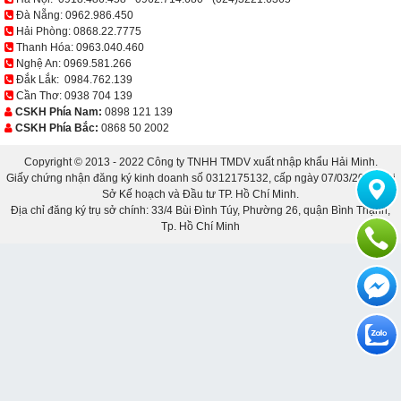
Đà Nẵng:
0962.986.450
Hải Phòng:
0868.22.7775
Thanh Hóa:
0963.040.460
Nghệ An:
0969.581.266
Đắk Lắk:
0984.762.139
Cần Thơ:
0938 704 139
CSKH Phía Nam:
0898 121 139
CSKH Phía Bắc:
0868 50 2002
Copyright © 2013 - 2022 Công ty TNHH TMDV xuất nhập khẩu Hải Minh.
Giấy chứng nhận đăng ký kinh doanh số 0312175132, cấp ngày 07/03/2013 bởi
Sở Kế hoạch và Đầu tư TP. Hồ Chí Minh.
Địa chỉ đăng ký trụ sở chính: 33/4 Bùi Đình Túy, Phường 26, quận Bình Thạnh,
Tp. Hồ Chí Minh