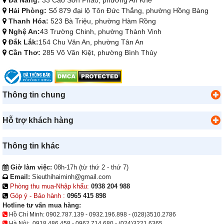
Hải Phòng:
Số 879 đại lộ Tôn Đức Thắng, phường Hồng Bàng
Thanh Hóa:
523 Bà Triệu, phường Hàm Rồng
Nghệ An:
43 Trường Chinh, phường Thành Vinh
Đắk Lắk:
154 Chu Văn An, phường Tân An
Cần Thơ:
285 Võ Văn Kiệt, phường Bình Thủy
Thông tin chung
Hỗ trợ khách hàng
Thông tin khác
Giờ làm việc:
08h-17h (từ thứ 2 - thứ 7)
Email:
Sieuthihaiminh@gmail.com
Phòng thu mua-Nhập khẩu:
0938 204 988
Góp ý - Bảo hành :
0965 415 898
Hotline tư vấn mua hàng:
Hồ Chí Minh:
0902.787.139
-
0932.196.898
-
(028)3510.2786
Hà Nội:
0918.486.458
-
0962.714.680
-
(024)3221.6365