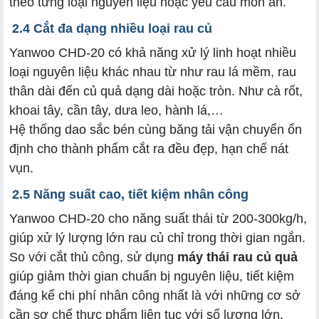
theo từng loại nguyên liệu hoặc yêu cầu món ăn.
2.4 Cắt đa dạng nhiều loại rau củ
Yanwoo CHD-20 có khả năng xử lý linh hoạt nhiều
loại nguyên liệu khác nhau từ như rau lá mềm, rau
thân dài đến củ quả dạng dài hoặc tròn. Như cà rốt,
khoai tây, cần tây, dưa leo, hành lá,…
Hệ thống dao sắc bén cùng băng tải vận chuyển ổn
định cho thành phẩm cắt ra đều đẹp, hạn chế nát
vụn.
2.5 Năng suất cao, tiết kiệm nhân công
Yanwoo CHD-20 cho năng suất thái từ 200-300kg/h,
giúp xử lý lượng lớn rau củ chỉ trong thời gian ngắn.
So với cắt thủ công, sử dụng
máy thái rau củ quả
giúp giảm thời gian chuẩn bị nguyên liệu, tiết kiệm
đáng kể chi phí nhân công nhất là với những cơ sở
cần sơ chế thực phẩm liên tục với số lượng lớn.