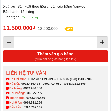
Xuất xứ: Sản xuất theo tiêu chuẩn của hãng Yanwoo
Bảo hành: 12 tháng
Tình trạng:
Còn hàng
11.500.000₫
12.500.000₫
8%
Thêm vào giỏ hàng
(Mua online giao hàng tận tay)
LIÊN HỆ TƯ VẤN
​ Hồ Chí Minh:
0902.787.139
-
0932.196.898
-
(028)3510.2786
Hà Nội:
0918.486.458
-
0962.714.680
-
(024)3221.6365
Đà Nẵng:
0962.986.450
Hải Phòng:
0868.22.7775
Thanh Hóa:
0963.040.460
Nghệ An:
0969.581.266
Đắk Lắk:
0984.762.139