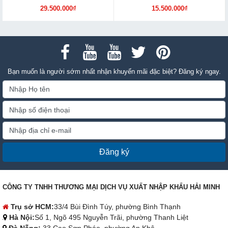
29.500.000₫
15.500.000₫
Bạn muốn là người sớm nhất nhận khuyến mãi đặc biệt? Đăng ký ngay.
Đăng ký
CÔNG TY TNHH THƯƠNG MẠI DỊCH VỤ XUẤT NHẬP KHẨU HẢI MINH
Trụ sở HCM:
33/4 Bùi Đình Túy, phường Bình Thạnh
Hà Nội:
Số 1, Ngõ 495 Nguyễn Trãi, phường Thanh Liệt
Đà Nẵng:
33 Cao Sơn Pháo, phường An Khê