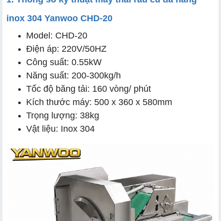
inox 304 Yanwoo CHD-20
Model: CHD-20
2.1 Kết cấu inox 304 cao cấp
Điện áp: 220V/50HZ
2.2 Trang bị 2 bộ dao thay thế linh hoạt
Công suất: 0.55kW
Năng suất: 200-300kg/h
2.3 Điều chỉnh độ dày cắt linh hoạt
Tốc độ băng tải: 160 vòng/ phút
2.4 Cắt đa dạng nhiều loại rau củ
Kích thước máy: 500 x 360 x 580mm
Trọng lượng: 38kg
2.5 Năng suất cao, tiết kiệm nhân công
Vật liệu: Inox 304
2.6 Thiết kế nhỏ gọn, dễ sử dụng