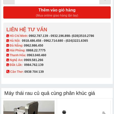
Thêm vào giỏ hàng
(Mua online giao hàng tận tay)
LIÊN HỆ TƯ VẤN
​ Hồ Chí Minh:
0902.787.139
-
0932.196.898
-
(028)3510.2786
Hà Nội:
0918.486.458
-
0962.714.680
-
(024)3221.6365
Đà Nẵng:
0962.986.450
Hải Phòng:
0868.22.7775
Thanh Hóa:
0963.040.460
Nghệ An:
0969.581.266
Đắk Lắk:
0984.762.139
Cần Thơ:
0938 704 139​
Máy thái rau củ quả cùng phân khúc giá