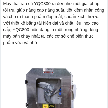
Máy thái rau củ YQC800 ra đời như một giải pháp
tối ưu, giúp nâng cao năng suất, tiết kiệm nhân công
2.1 Thiết kế inox cao cấp:
và cho ra thành phẩm đẹp mắt, chuẩn kích thước.
2.2 Tích hợp băng tải 6cm:
Với thiết kế băng tải hiện đại và chất liệu inox cao
2.3 2 motor hoạt động mạnh mẽ, ổn định:
cấp, YQC800 hiện đang là một trong những dòng
máy bán chạy nhất tại các cơ sở chế biến thực
2.4 Thái đa dạng nguyên liệu:
phẩm vừa và nhỏ.
2.5 Dễ vận hành: