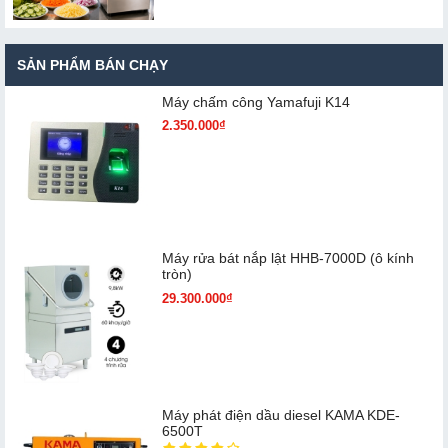
SẢN PHẨM BÁN CHẠY
Máy chấm cô​ng Yamafuji K14
2.350.000₫
Máy rửa bát nắp lật HHB-7000D (ô kính
tròn)
29.300.000₫
Máy phát điện dầu diesel KAMA KDE-
6500T