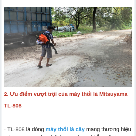
2. Ưu điểm vượt trội của máy thổi lá Mitsuyama
TL-808
- TL-808 là dòng
máy thổi lá cây
mang thương hiệu