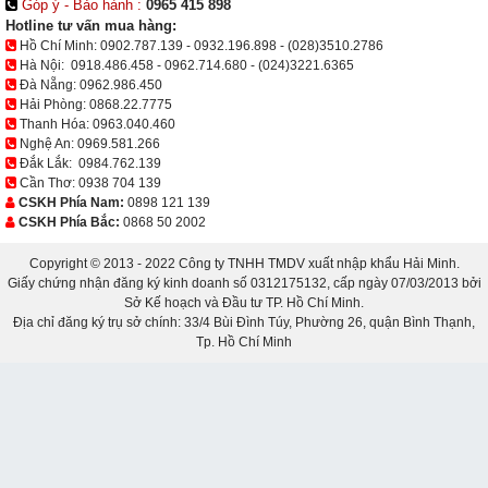
Góp ý - Bảo hành :
0965 415 898
Hotline tư vấn mua hàng:
Hồ Chí Minh:
0902.787.139
-
0932.196.898
-
(028)3510.2786
Hà Nội:
0918.486.458
-
0962.714.680
-
(024)3221.6365
Đà Nẵng:
0962.986.450
Hải Phòng:
0868.22.7775
Thanh Hóa:
0963.040.460
Nghệ An:
0969.581.266
Đắk Lắk:
0984.762.139
Cần Thơ:
0938 704 139
CSKH Phía Nam:
0898 121 139
CSKH Phía Bắc:
0868 50 2002
Copyright © 2013 - 2022 Công ty TNHH TMDV xuất nhập khẩu Hải Minh.
Giấy chứng nhận đăng ký kinh doanh số 0312175132, cấp ngày 07/03/2013 bởi
Sở Kế hoạch và Đầu tư TP. Hồ Chí Minh.
Địa chỉ đăng ký trụ sở chính: 33/4 Bùi Đình Túy, Phường 26, quận Bình Thạnh,
Tp. Hồ Chí Minh