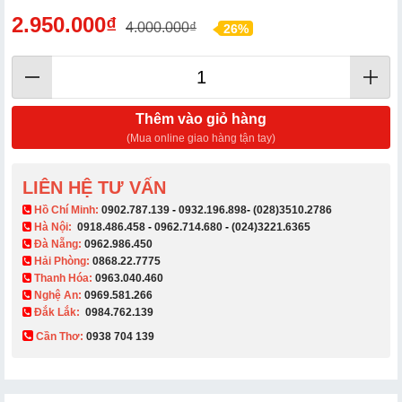
2.950.000₫
4.000.000₫
26%
Thêm vào giỏ hàng
(Mua online giao hàng tận tay)
LIÊN HỆ TƯ VẤN
​ Hồ Chí Minh:
0902.787.139
-
0932.196.898
-
(028)3510.2786
Hà Nội:
0918.486.458
-
0962.714.680
-
(024)3221.6365
Đà Nẵng:
0962.986.450
Hải Phòng:
0868.22.7775
Thanh Hóa:
0963.040.460
Nghệ An:
0969.581.266
Đắk Lắk:
0984.762.139
Cần Thơ:
0938 704 139​