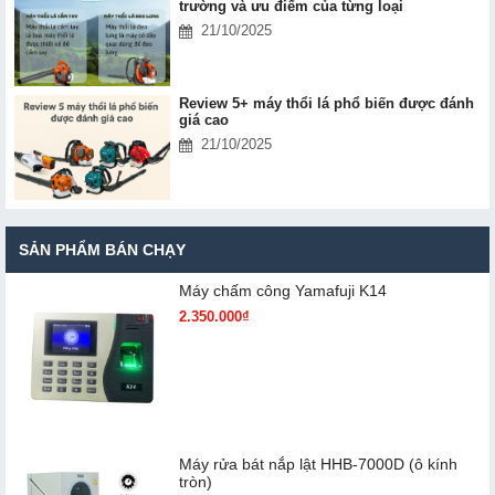
trường và ưu điểm của từng loại
21/10/2025
Review 5+ máy thổi lá phổ biến được đánh
giá cao
21/10/2025
SẢN PHẨM BÁN CHẠY
Máy chấm cô​ng Yamafuji K14
2.350.000₫
Máy rửa bát nắp lật HHB-7000D (ô kính
tròn)