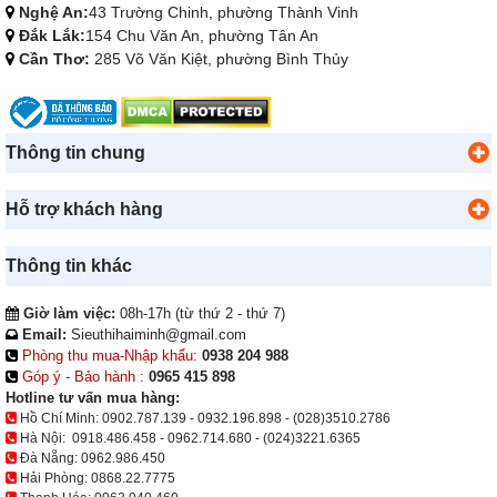
Nghệ An:
43 Trường Chinh, phường Thành Vinh
Đắk Lắk:
154 Chu Văn An, phường Tân An
Cần Thơ:
285 Võ Văn Kiệt, phường Bình Thủy
Thông tin chung
Hỗ trợ khách hàng
Thông tin khác
Giờ làm việc:
08h-17h (từ thứ 2 - thứ 7)
Email:
Sieuthihaiminh@gmail.com
Phòng thu mua-Nhập khẩu:
0938 204 988
Góp ý - Bảo hành :
0965 415 898
Hotline tư vấn mua hàng:
Hồ Chí Minh:
0902.787.139
-
0932.196.898
-
(028)3510.2786
Hà Nội:
0918.486.458
-
0962.714.680
-
(024)3221.6365
Đà Nẵng:
0962.986.450
Hải Phòng:
0868.22.7775