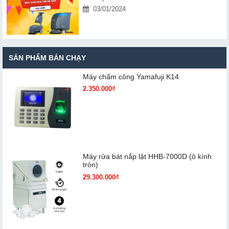
03/01/2024
SẢN PHẨM BÁN CHẠY
Máy chấm cô​ng Yamafuji K14
2.350.000₫
Máy rửa bát nắp lật HHB-7000D (ô kính
tròn)
29.300.000₫