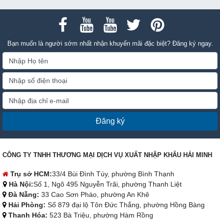
Bạn muốn là người sớm nhất nhận khuyến mãi đặc biệt? Đăng ký ngay.
Đăng ký
CÔNG TY TNHH THƯƠNG MẠI DỊCH VỤ XUẤT NHẬP KHẨU HẢI MINH
Trụ sở HCM:
33/4 Bùi Đình Túy, phường Bình Thạnh
Hà Nội:
Số 1, Ngõ 495 Nguyễn Trãi, phường Thanh Liệt
Đà Nẵng:
33 Cao Sơn Pháo, phường An Khê
Hải Phòng:
Số 879 đại lộ Tôn Đức Thắng, phường Hồng Bàng
Thanh Hóa:
523 Bà Triệu, phường Hàm Rồng