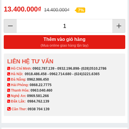
13.400.000₫
14.400.000₫
7%
Thêm vào giỏ hàng
(Mua online giao hàng tận tay)
LIÊN HỆ TƯ VẤN
​ Hồ Chí Minh:
0902.787.139
-
0932.196.898
-
(028)3510.2786
Hà Nội:
0918.486.458
-
0962.714.680
-
(024)3221.6365
Đà Nẵng:
0962.986.450
Hải Phòng:
0868.22.7775
Thanh Hóa:
0963.040.460
Nghệ An:
0969.581.266
Đắk Lắk:
0984.762.139
Cần Thơ:
0938 704 139​