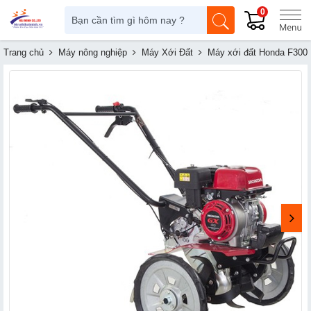
0
Trang chủ
Máy nông nghiệp
Máy Xới Đất
Máy xới đất Honda F300 