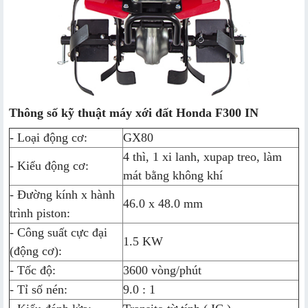
Thông số kỹ thuật máy xới đất Honda F300 IN
- Loại động cơ:
GX80
4 thì, 1 xi lanh, xupap treo, làm
- Kiểu động cơ:
mát bằng không khí
- Đường kính x hành
46.0 x 48.0 mm
trình piston:
- Công suất cực đại
1.5 KW
(động cơ):
- Tốc độ:
3600 vòng/phút
- Tỉ số nén:
9.0 : 1