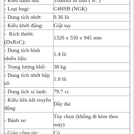
- Kiểu đánh lửa:
Transito từ tính ( IC )
- Loại bugi:
C4HSB (NGK)
- Dung tích nhớt:
0.36 lít
- Kiểu khởi động:
Giật tay
- Kích thước
1320 x 550 x 945 mm
(DxRxC):
- Dung tích bình
1.4 lít
nhiên liệu:
- Trọng lượng khô:
38 kg
- Dung tích nhớt hộp
1.0 lít
số:
- Dung tích xi lanh:
79.7 cc
- Kiểu liên kết truyền
Dây đai
động:
Tùy chọn (không đi kèm theo
- Bánh xe:
máy)
- Giàn công tác:
Có