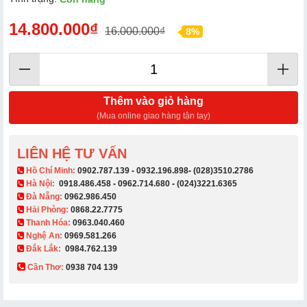
14.800.000₫
16.000.000₫
8%
Thêm vào giỏ hàng
(Mua online giao hàng tận tay)
LIÊN HỆ TƯ VẤN
​ Hồ Chí Minh:
0902.787.139
-
0932.196.898
-
(028)3510.2786
Hà Nội:
0918.486.458
-
0962.714.680
-
(024)3221.6365
Đà Nẵng:
0962.986.450
Hải Phòng:
0868.22.7775
Thanh Hóa:
0963.040.460
Nghệ An:
0969.581.266
Đắk Lắk:
0984.762.139
Cần Thơ:
0938 704 139​