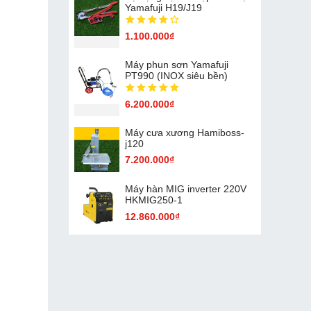
Yamafuji H19/J19
1.100.000₫
Máy phun sơn Yamafuji
PT990 (INOX siêu bền)
6.200.000₫
Máy cưa xương Hamiboss-
j120
7.200.000₫
Máy hàn MIG inverter 220V
HKMIG250-1
12.860.000₫