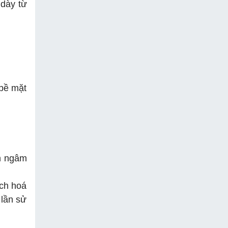
 dày từ
 bề mặt
ần ngâm
ịch hoá
 lần sử