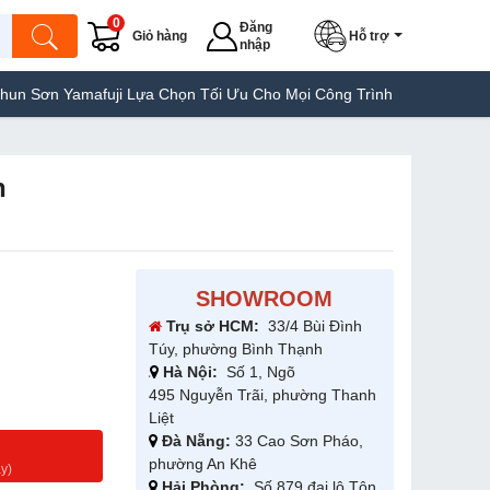
0
Đăng
Giỏ hàng
Hỗ trợ
nhập
afuji Lựa Chọn Tối Ưu Cho Mọi Công Trình
Máy Hàn Túi Yamafuj
h
SHOWROOM
Trụ sở HCM:
33/4 Bùi Đình
Túy, phường Bình Thạnh
Hà Nội:
Số 1, Ngõ
495 Nguyễn Trãi, phường Thanh
Liệt
Đà Nẵng:
33 Cao Sơn Pháo,
g
phường An Khê
y)
Hải Phòng:
Số 879 đại lộ Tôn