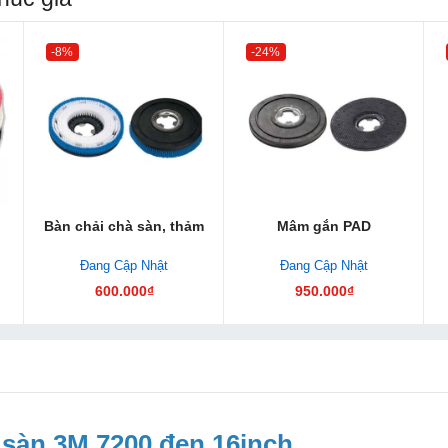
-8%
-24%
Bàn chải chà sàn, thảm
Mâm gắn PAD
Đang Cập Nhật
Đang Cập Nhật
600.000₫
950.000₫
sàn 3M 7200 đen 16inch