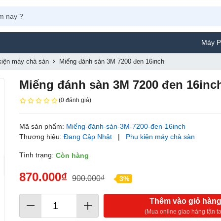
Máy Phun Sơn Yam
kiện máy chà sàn
Miếng đánh sàn 3M 7200 đen 16inch
Miếng đánh sàn 3M 7200 đen 16inc
(0 đánh giá)
Mã sản phẩm:
Miếng-đánh-sàn-3M-7200-đen-16inch
Thương hiệu:
Đang Cập Nhật
|
Phụ kiện máy chà sàn
Tình trạng:
Còn hàng
870.000₫
900.000₫
3%
Thêm vào giỏ hàn
(Mua online giao hàng tận ta