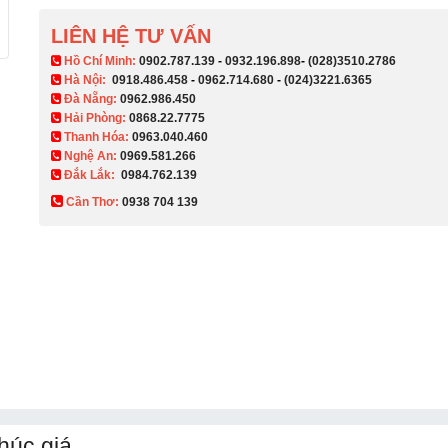
LIÊN HỆ TƯ VẤN
​ Hồ Chí Minh:
0902.787.139
-
0932.196.898
-
(028)3510.2786
Hà Nội:
0918.486.458
-
0962.714.680
-
(024)3221.6365
Đà Nẵng:
0962.986.450
Hải Phòng:
0868.22.7775
Thanh Hóa:
0963.040.460
Nghệ An:
0969.581.266
Đắk Lắk:
0984.762.139
Cần Thơ:
0938 704 139​
húc giá