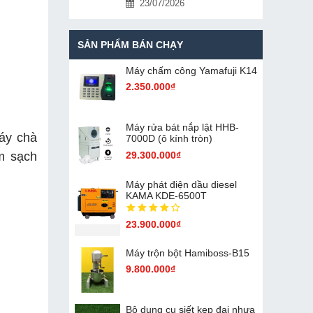
23/07/2026
SẢN PHẨM BÁN CHẠY
Máy chấm cô​ng Yamafuji K14
2.350.000₫
Máy rửa bát nắp lật HHB-
máy chà
7000D (ô kính tròn)
29.300.000₫
m sạch
Máy phát điện dầu diesel
KAMA KDE-6500T
23.900.000₫
Máy trộn bột Hamiboss-B15
9.800.000₫
Bộ dụng cụ siết kẹp đai nhựa