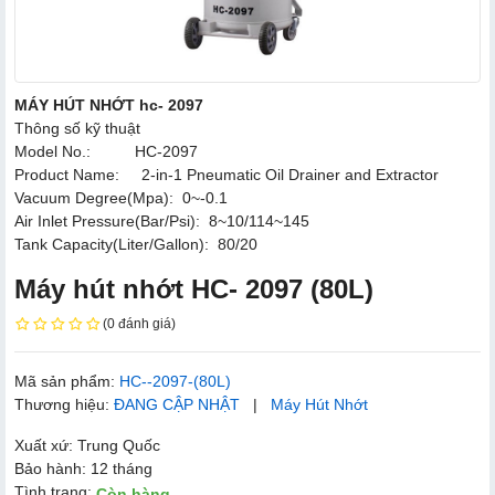
MÁY HÚT NHỚT hc- 2097
Thông số kỹ thuật
Model No.: HC-2097
Product Name: 2-in-1 Pneumatic Oil Drainer and Extractor
Vacuum Degree(Mpa): 0~-0.1
Air Inlet Pressure(Bar/Psi): 8~10/114~145
Tank Capacity(Liter/Gallon): 80/20
Máy hút nhớt HC- 2097 (80L)
(0 đánh giá)
Mã sản phẩm:
HC--2097-(80L)
Thương hiệu:
ĐANG CẬP NHẬT
|
Máy Hút Nhớt
Xuất xứ: Trung Quốc
Bảo hành: 12 tháng
Tình trạng:
Còn hàng