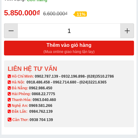
5.850.000₫
6.600.000₫
11%
Thêm vào giỏ hàng
(Mua online giao hàng tận tay)
LIÊN HỆ TƯ VẤN
​ Hồ Chí Minh:
0902.787.139
-
0932.196.898
-
(028)3510.2786
Hà Nội:
0918.486.458
-
0962.714.680
-
(024)3221.6365
Đà Nẵng:
0962.986.450
Hải Phòng:
0868.22.7775
Thanh Hóa:
0963.040.460
Nghệ An:
0969.581.266
Đắk Lắk:
0984.762.139
Cần Thơ:
0938 704 139​