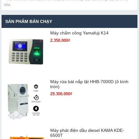
xóa.
SẢN PHẨM BÁN CHẠY
Máy chấm cô​ng Yamafuji K14
2.350.000₫
Máy rửa bát nắp lật HHB-7000D (ô kính
tròn)
29.300.000₫
Máy phát điện dầu diesel KAMA KDE-
6500T