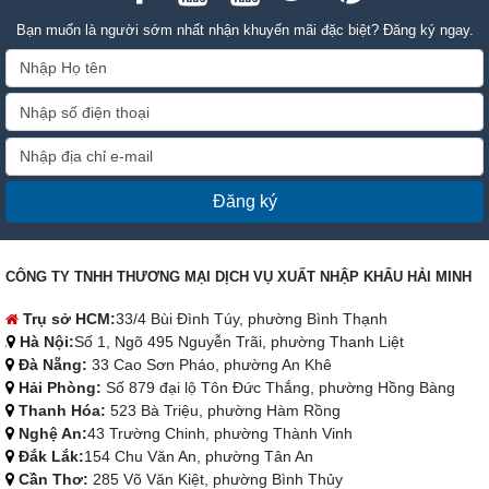
Bạn muốn là người sớm nhất nhận khuyến mãi đặc biệt? Đăng ký ngay.
Đăng ký
CÔNG TY TNHH THƯƠNG MẠI DỊCH VỤ XUẤT NHẬP KHẨU HẢI MINH
Trụ sở HCM:
33/4 Bùi Đình Túy, phường Bình Thạnh
Hà Nội:
Số 1, Ngõ 495 Nguyễn Trãi, phường Thanh Liệt
Đà Nẵng:
33 Cao Sơn Pháo, phường An Khê
Hải Phòng:
Số 879 đại lộ Tôn Đức Thắng, phường Hồng Bàng
Thanh Hóa:
523 Bà Triệu, phường Hàm Rồng
Nghệ An:
43 Trường Chinh, phường Thành Vinh
Đắk Lắk:
154 Chu Văn An, phường Tân An
Cần Thơ:
285 Võ Văn Kiệt, phường Bình Thủy