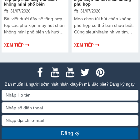
không mini phổ biến
phù hợp
31/07/2026
31/07/2026
Bài viết dưới đây sẽ tổng hợp
Mẹo chọn túi hút chân không
top các phụ kiện máy hút chân
phù hợp có thể bạn chưa biết.
không mini phổ biến và hướng
Cùng sieuthihaiminh.vn tìm
dẫn bạn cách bảo trì, thay thế
hiểu chi tiết cách lựa chọn qua
chuẩn kỹ thuật ngay tại nhà.
thông tin bài viết dưới đây nhé!
XEM TIẾP
XEM TIẾP
Bạn muốn là người sớm nhất nhận khuyến mãi đặc biệt? Đăng ký ngay.
Đăng ký