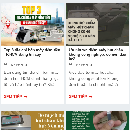
Top 3 địa chỉ bán máy đếm tiền
Ưu nhược điểm máy hút chân
TP.HCM đáng tin cậy
không công nghiệp, có nên đầu
tư?
07/08/2026
04/08/2026
Bạn đang tìm địa chỉ bán máy
Việc đầu tư máy hút chân
đếm tiền HCM chính hãng, giá
không công suất lớn không
tốt và bảo hành uy tín? Khám
đơn thuần là chi phí, mà là
phá ngay Top 3 đơn vị được
cách bạn bảo vệ chất lượng
nhiều doanh nghiệp, cửa hàng
sản phẩm và nâng cao vị thế
XEM TIẾP
XEM TIẾP
và ngân hàng tin tưởng lựa
thương hiệu trên thị trường.
chọn.
Tìm hiểu ngay về ưu nhược
điểm của thiết bị này để có
thêm thông tin và giúp bạn đưa
ra lựa chọn phù hợp, hiệu quả