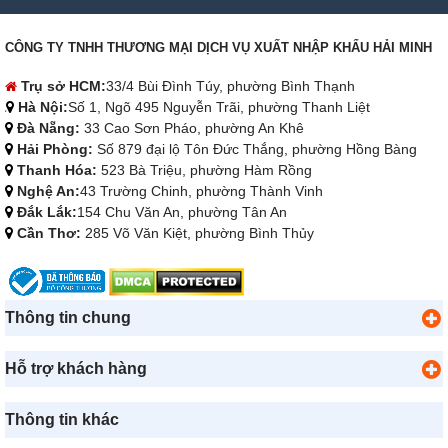
CÔNG TY TNHH THƯƠNG MẠI DỊCH VỤ XUẤT NHẬP KHẨU HẢI MINH
Trụ sở HCM:
33/4 Bùi Đình Túy, phường Bình Thạnh
Hà Nội:
Số 1, Ngõ 495 Nguyễn Trãi, phường Thanh Liệt
Đà Nẵng:
33 Cao Sơn Pháo, phường An Khê
Hải Phòng:
Số 879 đại lộ Tôn Đức Thắng, phường Hồng Bàng
Thanh Hóa:
523 Bà Triệu, phường Hàm Rồng
Nghệ An:
43 Trường Chinh, phường Thành Vinh
Đắk Lắk:
154 Chu Văn An, phường Tân An
Cần Thơ:
285 Võ Văn Kiệt, phường Bình Thủy
Thông tin chung
Hỗ trợ khách hàng
Thông tin khác