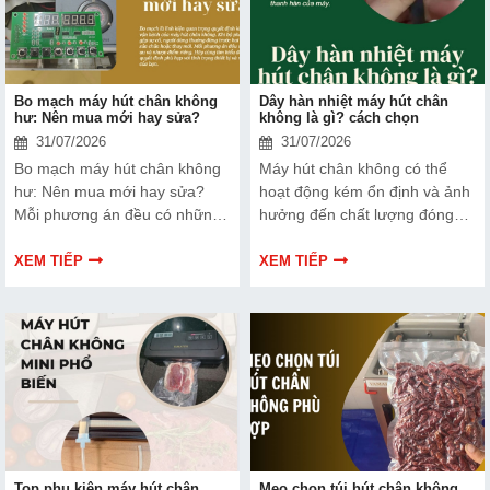
hơn nhé!
Bo mạch máy hút chân không
Dây hàn nhiệt máy hút chân
hư: Nên mua mới hay sửa?
không là gì? cách chọn
31/07/2026
31/07/2026
Bo mạch máy hút chân không
Máy hút chân không có thể
hư: Nên mua mới hay sửa?
hoạt động kém ổn định và ảnh
Mỗi phương án đều có những
hưởng đến chất lượng đóng
ưu và nhược điểm riêng. Hãy
gói nếu dây hàn nhiệt gặp lỗi.
cùng tìm hiểu để đưa ra quyết
Bài viết dưới đây sẽ giúp bạn
XEM TIẾP
XEM TIẾP
định phù hợp với tình trạng
hiểu rõ hơn về dây hàn nhiệt
thiết bị và ngân sách của bạn.
và cách lựa chọn phù hợp.
Top phụ kiện máy hút chân
Mẹo chọn túi hút chân không