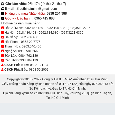
Giờ làm việc:
08h-17h (từ thứ 2 - thứ 7)
Email:
Sieuthihaiminh@gmail.com
Phòng thu mua-Nhập khẩu:
0938 204 988
Góp ý - Bảo hành :
0965 415 898
Hotline tư vấn mua hàng:
Hồ Chí Minh:
0902.787.139
-
0932.196.898
-
(028)3510.2786
Hà Nội:
0918.486.458
-
0962.714.680
-
(024)3221.6365
Đà Nẵng:
0962.986.450
Hải Phòng:
0868.22.7775
Thanh Hóa:
0963.040.460
Nghệ An:
0969.581.266
Đắk Lắk:
0984.762.139
Cần Thơ:
0938 704 139
CSKH Phía Nam:
0898 121 139
CSKH Phía Bắc:
0868 50 2002
Copyright © 2013 - 2022 Công ty TNHH TMDV xuất nhập khẩu Hải Minh.
Giấy chứng nhận đăng ký kinh doanh số 0312175132, cấp ngày 07/03/2013 bởi
Sở Kế hoạch và Đầu tư TP. Hồ Chí Minh.
Địa chỉ đăng ký trụ sở chính: 33/4 Bùi Đình Túy, Phường 26, quận Bình Thạnh,
Tp. Hồ Chí Minh