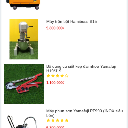
Máy trộn bột Hamiboss-B15
9.800.000₫
Bộ dụng cụ siết kẹp đai nhựa Yamafuji
H19/J19
1.100.000₫
Máy phun sơn Yamafuji PT990 (INOX siêu
bền)
6.200.000₫