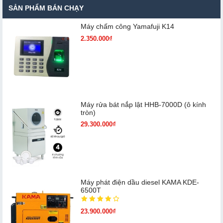
SẢN PHẨM BÁN CHẠY
Máy chấm cô​ng Yamafuji K14
2.350.000₫
Máy rửa bát nắp lật HHB-7000D (ô kính
tròn)
29.300.000₫
Máy phát điện dầu diesel KAMA KDE-
6500T
23.900.000₫