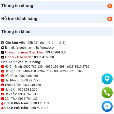
Thông tin chung
Hỗ trợ khách hàng
Thông tin khác
Giờ làm việc:
08h-17h (từ thứ 2 - thứ 7)
Email:
Sieuthihaiminh@gmail.com
Phòng thu mua-Nhập khẩu:
0938 204 988
Góp ý - Bảo hành :
0965 415 898
Hotline tư vấn mua hàng:
Hồ Chí Minh:
0902.787.139
-
0932.196.898
-
(028)3510.2786
Hà Nội:
0918.486.458
-
0962.714.680
-
(024)3221.6365
Đà Nẵng:
0962.986.450
Hải Phòng:
0868.22.7775
Thanh Hóa:
0963.040.460
Nghệ An:
0969.581.266
Đắk Lắk:
0984.762.139
Cần Thơ:
0938 704 139
CSKH Phía Nam:
0898 121 139
CSKH Phía Bắc:
0868 50 2002