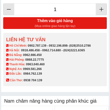
Thêm vào giỏ hàng
(Mua online giao hàng tận tay)
LIÊN HỆ TƯ VẤN
​ Hồ Chí Minh:
0902.787.139
-
0932.196.898
-
(028)3510.2786
Hà Nội:
0918.486.458
-
0962.714.680
-
(024)3221.6365
Đà Nẵng:
0962.986.450
Hải Phòng:
0868.22.7775
Thanh Hóa:
0963.040.460
Nghệ An:
0969.581.266
Đắk Lắk:
0984.762.139
Cần Thơ:
0938 704 139​
Nam châm nâng hàng cùng phân khúc giá