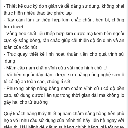
- Thiết kế cực kỳ đơn giản và dễ dàng sử dụng, không phải
thực hiện nhiều thao tác phức tạp
- Tay cầm làm từ thép hợp kim chắc chắn, bền bỉ, chống
trơn trượt
- Vòng treo chất liệu thép hợp kim được mạ kẽm bên ngoài
cực kỳ sáng bóng, rắn chắc giúp cải thiện độ ổn định và an
toàn của cốc hút
- Trục quay thiết kế linh hoạt, thuận tiện cho quá trình sử
dụng
- Mâm cặp nam châm vĩnh cửu vát mép hình chữ U
- Vỏ bên ngoài dày dặn được sơn bằng công nghệ sơn ô
tô có độ an toàn cao, chống rỉ sét
- Phương pháp nâng bằng nam châm vĩnh cửu có độ bền
cao, sử dụng được liên tục trong thời gian dài mà không lo
gây hại cho từ trường
Quý khách hàng thấy thiết bị
nam châm nâng hàng
trên phù
hợp với nhu cầu sử dụng của mình thì hãy liên hệ ngay với
siêu thị Hải Minh để đặt mua hàng chính hãng, giá tốt ngay