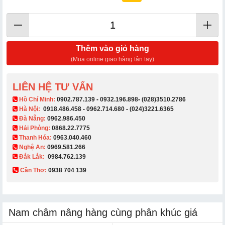
Thêm vào giỏ hàng
(Mua online giao hàng tận tay)
LIÊN HỆ TƯ VẤN
​ Hồ Chí Minh:
0902.787.139
-
0932.196.898
-
(028)3510.2786
Hà Nội:
0918.486.458
-
0962.714.680
-
(024)3221.6365
Đà Nẵng:
0962.986.450
Hải Phòng:
0868.22.7775
Thanh Hóa:
0963.040.460
Nghệ An:
0969.581.266
Đắk Lắk:
0984.762.139
Cần Thơ:
0938 704 139​
Nam châm nâng hàng cùng phân khúc giá