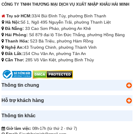
CÔNG TY TNHH THƯƠNG MẠI DỊCH VỤ XUẤT NHẬP KHẨU HẢI MINH
Trụ sở HCM:
33/4 Bùi Đình Túy, phường Bình Thạnh
Hà Nội:
Số 1, Ngõ 495 Nguyễn Trãi, phường Thanh Liệt
Đà Nẵng:
33 Cao Sơn Pháo, phường An Khê
Hải Phòng:
Số 879 đại lộ Tôn Đức Thắng, phường Hồng Bàng
Thanh Hóa:
523 Bà Triệu, phường Hàm Rồng
Nghệ An:
43 Trường Chinh, phường Thành Vinh
Đắk Lắk:
154 Chu Văn An, phường Tân An
Cần Thơ:
285 Võ Văn Kiệt, phường Bình Thủy
Thông tin chung
Hỗ trợ khách hàng
Thông tin khác
Giờ làm việc:
08h-17h (từ thứ 2 - thứ 7)