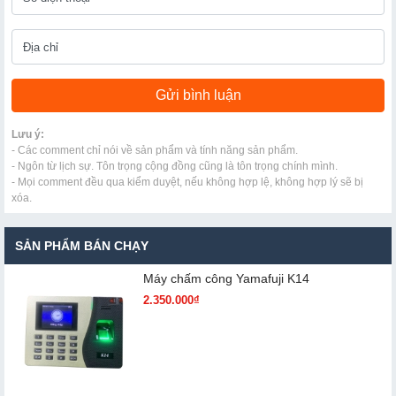
Lưu ý:
- Các comment chỉ nói về sản phẩm và tính năng sản phẩm.
- Ngôn từ lịch sự. Tôn trọng cộng đồng cũng là tôn trọng chính mình.
- Mọi comment đều qua kiểm duyệt, nếu không hợp lệ, không hợp lý sẽ bị
xóa.
SẢN PHẨM BÁN CHẠY
Máy chấm cô​ng Yamafuji K14
2.350.000₫