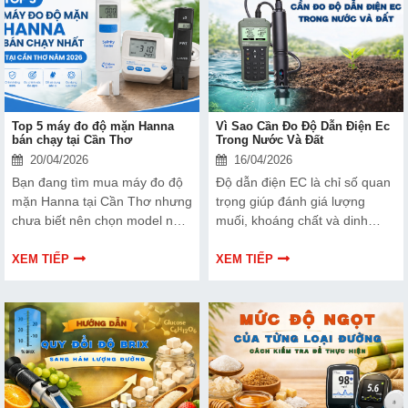
Top 5 máy đo độ mặn Hanna
Vì Sao Cần Đo Độ Dẫn Điện Ec
bán chạy tại Cần Thơ
Trong Nước Và Đất
20/04/2026
16/04/2026
Bạn đang tìm mua máy đo độ
Độ dẫn điện EC là chỉ số quan
mặn Hanna tại Cần Thơ nhưng
trọng giúp đánh giá lượng
chưa biết nên chọn model nào.
muối, khoáng chất và dinh
Bài viết dưới đây sẽ tổng hợp
dưỡng có trong nước và đất.
Top 5 máy đo độ mặn Hanna
Đo EC thường xuyên không chỉ
XEM TIẾP
XEM TIẾP
bán chạy nhất tại Cần Thơ
giúp kiểm soát chất lượng
năm 2026, giúp bạn dễ dàng
nguồn nước mà còn hỗ trợ cây
tham khảo và lựa chọn phù
trồng phát triển tốt hơn và hạn
hợp.
chế tình trạng đất nhiễm mặn,
thiếu dinh dưỡng.