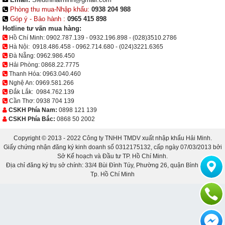
Phòng thu mua-Nhập khẩu:
0938 204 988
Góp ý - Bảo hành :
0965 415 898
Hotline tư vấn mua hàng:
Hồ Chí Minh:
0902.787.139
-
0932.196.898
-
(028)3510.2786
Hà Nội:
0918.486.458
-
0962.714.680
-
(024)3221.6365
Đà Nẵng:
0962.986.450
Hải Phòng:
0868.22.7775
Thanh Hóa:
0963.040.460
Nghệ An:
0969.581.266
Đắk Lắk:
0984.762.139
Cần Thơ:
0938 704 139
CSKH Phía Nam:
0898 121 139
CSKH Phía Bắc:
0868 50 2002
Copyright © 2013 - 2022 Công ty TNHH TMDV xuất nhập khẩu Hải Minh.
Giấy chứng nhận đăng ký kinh doanh số 0312175132, cấp ngày 07/03/2013 bởi
Sở Kế hoạch và Đầu tư TP. Hồ Chí Minh.
Địa chỉ đăng ký trụ sở chính: 33/4 Bùi Đình Túy, Phường 26, quận Bình Thạnh,
Tp. Hồ Chí Minh