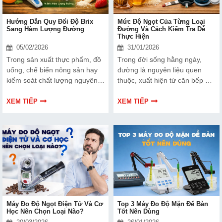
Hướng Dẫn Quy Đổi Độ Brix
Mức Độ Ngọt Của Từng Loại
Sang Hàm Lượng Đường
Đường Và Cách Kiểm Tra Dễ
Thực Hiện
05/02/2026
31/01/2026
Trong sản xuất thực phẩm, đồ
Trong đời sống hằng ngày,
uống, chế biến nông sản hay
đường là nguyên liệu quen
kiểm soát chất lượng nguyên
thuộc, xuất hiện từ căn bếp gia
liệu, độ ngọt luôn là chỉ tiêu
đình cho đến các nhà máy sản
quan trọng ảnh hưởng trực
xuất thực phẩm quy mô lớn.
XEM TIẾP
XEM TIẾP
tiếp đến hương vị. Tuy nhiên,
Tuy nhiên, không phải ai cũng
không phải ai cũng hiểu rõ độ
hiểu rõ rằng mỗi loại đường lại
Brix là gì, đo bằng cách nào và
có mức độ ngọt khác nhau,
làm sao để quy đổi độ Brix
ảnh hưởng trực tiếp đến
sang hàm lượng đường thực
hương vị, chất lượng và tính
tế.
ổn định của sản phẩm.
Máy Đo Độ Ngọt Điện Tử Và Cơ
Top 3 Máy Đo Độ Mặn Để Bàn
Học Nên Chọn Loại Nào?
Tốt Nên Dùng