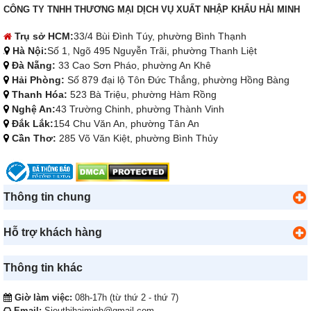
CÔNG TY TNHH THƯƠNG MẠI DỊCH VỤ XUẤT NHẬP KHẨU HẢI MINH
Trụ sở HCM:
33/4 Bùi Đình Túy, phường Bình Thạnh
Hà Nội:
Số 1, Ngõ 495 Nguyễn Trãi, phường Thanh Liệt
Đà Nẵng:
33 Cao Sơn Pháo, phường An Khê
Hải Phòng:
Số 879 đại lộ Tôn Đức Thắng, phường Hồng Bàng
Thanh Hóa:
523 Bà Triệu, phường Hàm Rồng
Nghệ An:
43 Trường Chinh, phường Thành Vinh
Đắk Lắk:
154 Chu Văn An, phường Tân An
Cần Thơ:
285 Võ Văn Kiệt, phường Bình Thủy
Thông tin chung
Hỗ trợ khách hàng
Thông tin khác
Giờ làm việc:
08h-17h (từ thứ 2 - thứ 7)
Email:
Sieuthihaiminh@gmail.com