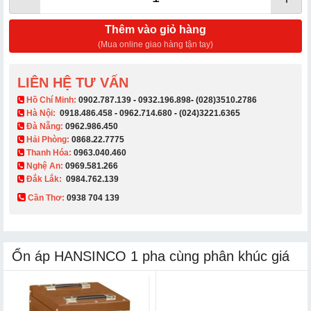
Thêm vào giỏ hàng
(Mua online giao hàng tận tay)
LIÊN HỆ TƯ VẤN
​ Hồ Chí Minh:
0902.787.139
-
0932.196.898
-
(028)3510.2786
Hà Nội:
0918.486.458
-
0962.714.680
-
(024)3221.6365
Đà Nẵng:
0962.986.450
Hải Phòng:
0868.22.7775
Thanh Hóa:
0963.040.460
Nghệ An:
0969.581.266
Đắk Lắk:
0984.762.139
Cần Thơ:
0938 704 139​
Ổn áp HANSINCO 1 pha cùng phân khúc giá