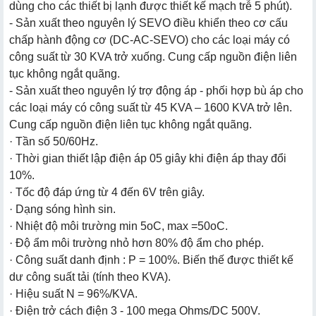
dùng cho các thiết bị lạnh được thiết kế mạch trễ 5 phút).
- Sản xuất theo nguyên lý SEVO điều khiển theo cơ cấu
chấp hành động cơ (DC-AC-SEVO) cho các loại máy có
công suất từ 30 KVA trở xuống. Cung cấp nguồn điện liên
tục không ngắt quãng.
- Sản xuất theo nguyên lý trợ động áp - phối hợp bù áp cho
các loại máy có công suất từ 45 KVA – 1600 KVA trở lên.
Cung cấp nguồn điện liên tục không ngắt quãng.
· Tần số 50/60Hz.
· Thời gian thiết lập điện áp 05 giây khi điện áp thay đổi
10%.
· Tốc độ đáp ứng từ 4 đến 6V trên giây.
· Dạng sóng hình sin.
· Nhiệt độ môi trường min 5oC, max =50oC.
· Độ ẩm môi trường nhỏ hơn 80% độ ẩm cho phép.
· Công suất danh định : P = 100%. Biến thế được thiết kế
dư công suất tải (tính theo KVA).
· Hiệu suất N = 96%/KVA.
· Điện trở cách điện 3 - 100 mega Ohms/DC 500V.