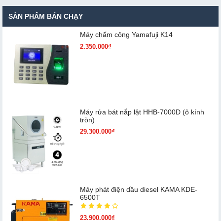
SẢN PHẨM BÁN CHẠY
Máy chấm cô​ng Yamafuji K14
2.350.000₫
Máy rửa bát nắp lật HHB-7000D (ô kính
tròn)
29.300.000₫
Máy phát điện dầu diesel KAMA KDE-
6500T
23.900.000₫