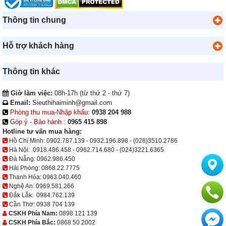
Thông tin chung
Hỗ trợ khách hàng
Thông tin khác
Giờ làm việc:
08h-17h (từ thứ 2 - thứ 7)
Email:
Sieuthihaiminh@gmail.com
Phòng thu mua-Nhập khẩu:
0938 204 988
Góp ý - Bảo hành :
0965 415 898
Hotline tư vấn mua hàng:
Hồ Chí Minh:
0902.787.139
-
0932.196.898
-
(028)3510.2786
Hà Nội:
0918.486.458
-
0962.714.680
-
(024)3221.6365
Đà Nẵng:
0962.986.450
Hải Phòng:
0868.22.7775
Thanh Hóa:
0963.040.460
Nghệ An:
0969.581.266
Đắk Lắk:
0984.762.139
Cần Thơ:
0938 704 139
CSKH Phía Nam:
0898 121 139
CSKH Phía Bắc:
0868 50 2002