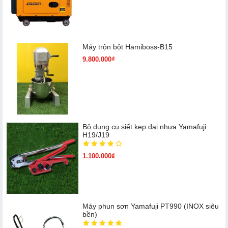
Máy trộn bột Hamiboss-B15
9.800.000₫
Bộ dụng cụ siết kẹp đai nhựa Yamafuji
H19/J19
1.100.000₫
Máy phun sơn Yamafuji PT990 (INOX siêu
bền)