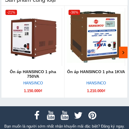
-21%
-36%
Ổn áp HANSINCO 1 pha
Ổn áp HANSINCO 1 pha 1KVA
750VA
HANSINCO
HANSINCO
1.150.000₫
1.210.000₫
Bạn muốn là người sớm nhất nhận khuyến mãi đặc biệt? Đăng ký ngay.