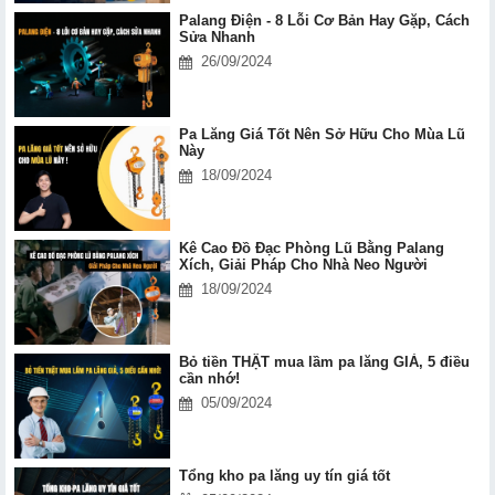
Palang Điện - 8 Lỗi Cơ Bản Hay Gặp, Cách
Sửa Nhanh
26/09/2024
Pa Lăng Giá Tốt Nên Sở Hữu Cho Mùa Lũ
Này
18/09/2024
Kê Cao Đồ Đạc Phòng Lũ Bằng Palang
Xích, Giải Pháp Cho Nhà Neo Người
18/09/2024
Bỏ tiền THẬT mua lầm pa lăng GIẢ, 5 điều
cần nhớ!
05/09/2024
Tổng kho pa lăng uy tín giá tốt