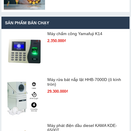
SẢN PHẨM BÁN CHẠY
Máy chấm cô​ng Yamafuji K14
2.350.000₫
Máy rửa bát nắp lật HHB-7000D (ô kính
tròn)
29.300.000₫
Máy phát điện dầu diesel KAMA KDE-
6500T