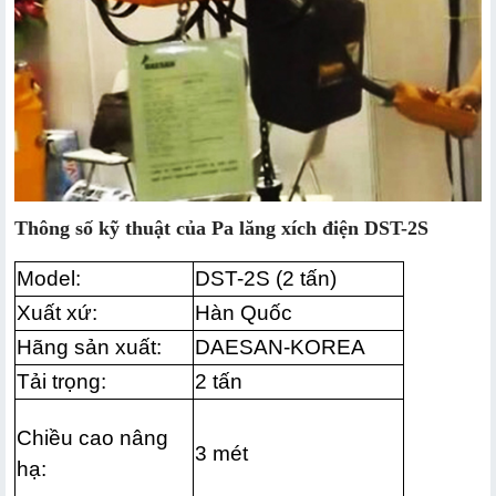
Thông số kỹ thuật của
Pa lăng xích điện DST-2S
Model:
DST-2S (2 tấn)
Xuất xứ:
Hàn Quốc
Hãng sản xuất:
DAESAN-KOREA
Tải trọng:
2 tấn
Chiều cao nâng
3 mét
hạ: