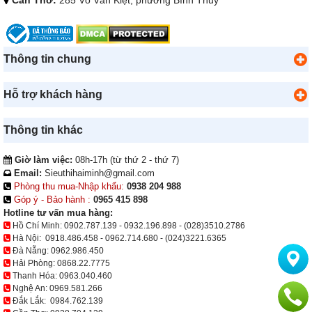
Cần Thơ:
285 Võ Văn Kiệt, phường Bình Thủy
Thông tin chung
Hỗ trợ khách hàng
Thông tin khác
Giờ làm việc:
08h-17h (từ thứ 2 - thứ 7)
Email:
Sieuthihaiminh@gmail.com
Phòng thu mua-Nhập khẩu:
0938 204 988
Góp ý - Bảo hành :
0965 415 898
Hotline tư vấn mua hàng:
Hồ Chí Minh:
0902.787.139
-
0932.196.898
-
(028)3510.2786
Hà Nội:
0918.486.458
-
0962.714.680
-
(024)3221.6365
Đà Nẵng:
0962.986.450
Hải Phòng:
0868.22.7775
Thanh Hóa:
0963.040.460
Nghệ An:
0969.581.266
Đắk Lắk:
0984.762.139