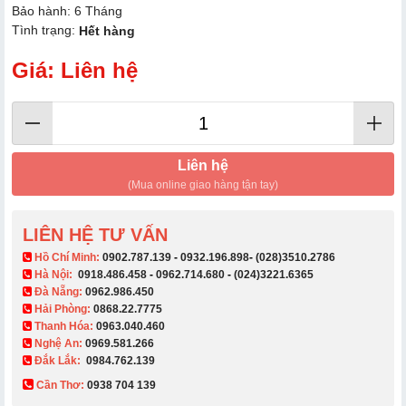
Bảo hành: 6 Tháng
Tình trạng:
Hết hàng
Giá: Liên hệ
Liên hệ
(Mua online giao hàng tận tay)
LIÊN HỆ TƯ VẤN
​ Hồ Chí Minh:
0902.787.139
-
0932.196.898
-
(028)3510.2786
Hà Nội:
0918.486.458
-
0962.714.680
-
(024)3221.6365
Đà Nẵng:
0962.986.450
Hải Phòng:
0868.22.7775
Thanh Hóa:
0963.040.460
Nghệ An:
0969.581.266
Đắk Lắk:
0984.762.139
Cần Thơ:
0938 704 139​