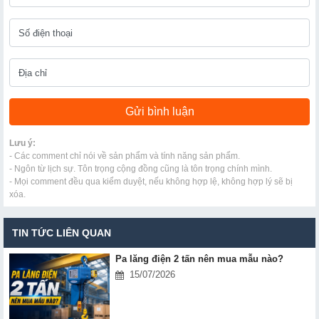
Lưu ý:
- Các comment chỉ nói về sản phẩm và tính năng sản phẩm.
- Ngôn từ lịch sự. Tôn trọng cộng đồng cũng là tôn trọng chính mình.
- Mọi comment đều qua kiểm duyệt, nếu không hợp lệ, không hợp lý sẽ bị
xóa.
TIN TỨC LIÊN QUAN
Pa lăng điện 2 tấn nên mua mẫu nào?
15/07/2026