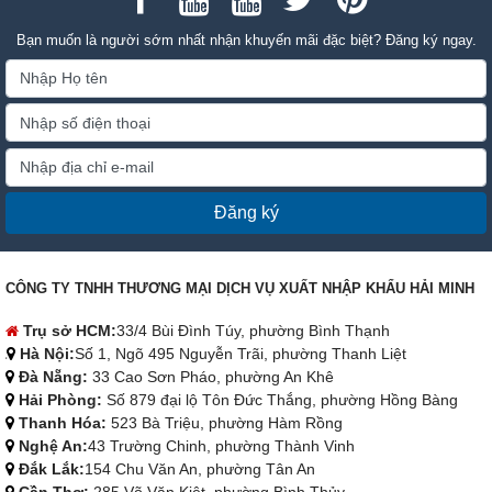
Bạn muốn là người sớm nhất nhận khuyến mãi đặc biệt? Đăng ký ngay.
Đăng ký
CÔNG TY TNHH THƯƠNG MẠI DỊCH VỤ XUẤT NHẬP KHẨU HẢI MINH
Trụ sở HCM:
33/4 Bùi Đình Túy, phường Bình Thạnh
Hà Nội:
Số 1, Ngõ 495 Nguyễn Trãi, phường Thanh Liệt
Đà Nẵng:
33 Cao Sơn Pháo, phường An Khê
Hải Phòng:
Số 879 đại lộ Tôn Đức Thắng, phường Hồng Bàng
Thanh Hóa:
523 Bà Triệu, phường Hàm Rồng
Nghệ An:
43 Trường Chinh, phường Thành Vinh
Đắk Lắk:
154 Chu Văn An, phường Tân An