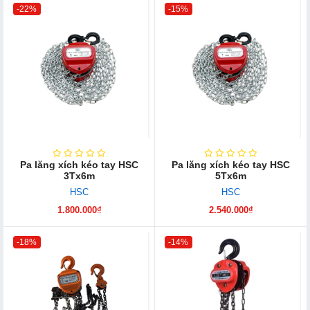
-22%
-15%
Pa lăng xích kéo tay HSC
Pa lăng xích kéo tay HSC
3Tx6m
5Tx6m
HSC
HSC
1.800.000₫
2.540.000₫
-18%
-14%