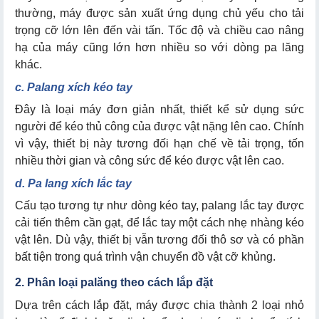
thường, máy được sản xuất ứng dụng chủ yếu cho tải
3. Lựa chọn thương hiệu, đơn vị cung cấp
trọng cỡ lớn lên đến vài tấn. Tốc độ và chiều cao nâng
hạ của máy cũng lớn hơn nhiều so với dòng pa lăng
khác.
1. Những nguy hiểm nào có thể gặp khi sử dụng pa
c. Palang xích kéo tay
lăng?
Đây là loại máy đơn giản nhất, thiết kể sử dụng sức
2. Nên chọn sử dụng máy tời điện hay ba lăng?
người để kéo thủ công của được vật nặng lên cao. Chính
vì vậy, thiết bị này tương đối hạn chế về tải trọng, tốn
nhiều thời gian và công sức để kéo được vật lên cao.
d. Pa lang xích lắc tay
Cấu tạo tương tự như dòng kéo tay, palang lắc tay được
cải tiến thêm cần gạt, để lắc tay một cách nhẹ nhàng kéo
vật lên. Dù vậy, thiết bị vẫn tương đối thô sơ và có phần
bất tiện trong quá trình vận chuyển đồ vật cỡ khủng.
2. Phân loại palăng theo cách lắp đặt
Dựa trên cách lắp đặt, máy được chia thành 2 loại nhỏ