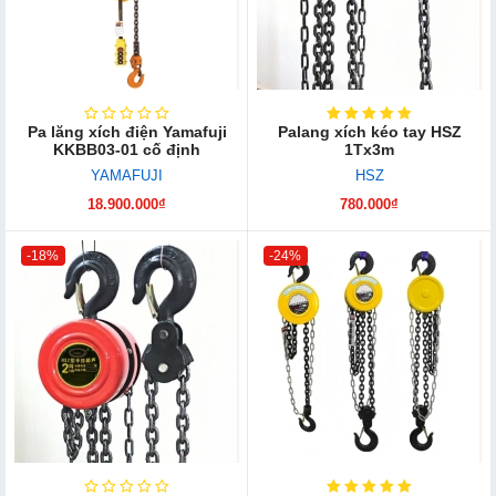
Pa lăng xích điện Yamafuji
Palang xích kéo tay HSZ
KKBB03-01 cố định
1Tx3m
YAMAFUJI
HSZ
18.900.000₫
780.000₫
-18%
-24%