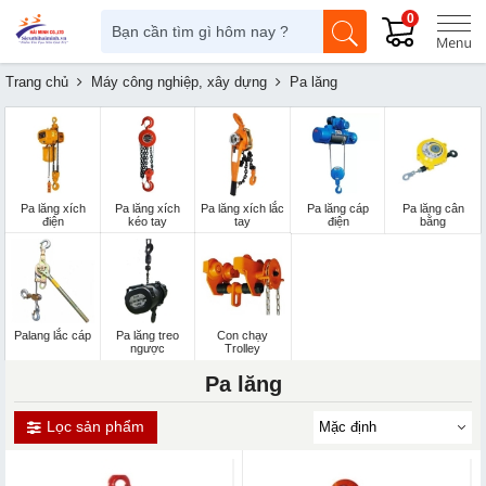
0
Trang chủ
Máy công nghiệp, xây dựng
Pa lăng
Pa lăng xích
Pa lăng xích
Pa lăng xích lắc
Pa lăng cáp
Pa lăng cân
điện
kéo tay
tay
điện
bằng
Palang lắc cáp
Pa lăng treo
Con chạy
ngược
Trolley
Pa lăng
Lọc sản phẩm