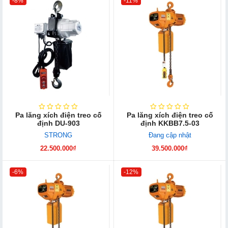
-8%
-11%
Pa lăng xích điện treo cố
Pa lăng xích điện treo cố
định DU-903
định KKBB7.5-03
STRONG
Đang cập nhật
22.500.000₫
39.500.000₫
-6%
-12%