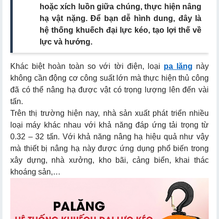
hoặc xích luồn giữa chúng, thực hiện nâng
b. Palăng cáp điện
hạ vật nặng. Để bạn dễ hình dung, đây là
c. Palang xích kéo tay
hệ thống khuếch đại lực kéo, tạo lợi thế về
lực và hướng.
d. Pa lang xích lắc tay
Khác biệt hoàn toàn so với tời điện, loại
pa lăng
này
2. Phân loại palăng theo cách lắp đặt
không cần động cơ công suất lớn mà thực hiện thủ công
đã có thể nâng hạ được vật có trọng lượng lên đến vài
tấn.
1. Palang xích điện
Trên thị trường hiện nay, nhà sản xuất phát triển nhiều
loại máy khác nhau với khả năng đáp ứng tải trọng từ
2. Ba lăng cáp điện
0.32 – 32 tấn. Với khả năng nâng hạ hiệu quả như vậy
3. Pa lăng xích kéo tay
mà thiết bị nâng hạ này được ứng dụng phổ biến trong
xây dựng, nhà xưởng, kho bãi, cảng biển, khai thác
4. Ba lăng xích lắc tay
khoáng sản,…
1. Thương hiệu palăng kéo tay Yamafuji