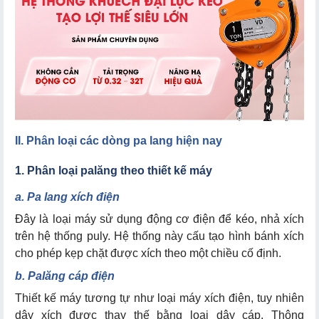
2. Thương hiệu pa lăng Nitto
3. Thương hiệu ba lăng điện Huyndai
4. Thương hiệu tời – pa lăng xích điện Strong
5. Thương hiệu tời – ba lăng xích điện Kawasaki
II. Phân loại các dòng pa lang hiện nay
1. Palang xích điện
1. Phân loại palăng theo thiết kế máy
2. Pa lăng cáp điện
a. Pa lang xích điện
3. Palăng lắc tay
Đây là loại máy sử dụng động cơ điện để kéo, nhả xích
4. Ba lăng kéo tay
trên hệ thống puly. Hệ thống này cấu tạo hình bánh xích
cho phép kẹp chặt được xích theo một chiều cố định.
b. Palăng cáp điện
1. Lựa chọn chính xác loại palang
Thiết kế máy tương tự như loại máy xích điện, tuy nhiên
2. Lựa chọn thông số pa lang
dây xích được thay thế bằng loại dây cáp. Thông