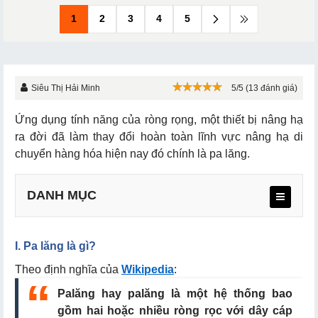
1
2
3
4
5
Siêu Thị Hải Minh
5/5 (13 đánh giá)
Ứng dụng tính năng của ròng rọng, một thiết bị nâng hạ
ra đời đã làm thay đổi hoàn toàn lĩnh vực nâng hạ di
chuyển hàng hóa hiện nay đó chính là pa lăng.
DANH MỤC
I. Pa lăng là gì?
Theo định nghĩa của
Wikipedia
:
1. Phân loại palăng theo thiết kế máy
Palăng hay palăng là một hệ thống bao
a. Pa lang xích điện
gồm hai hoặc nhiều ròng rọc với dây cáp