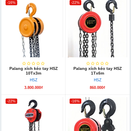
-16%
-22%
Palang xích kéo tay HSZ
Palang xích kéo tay HSZ
10Tx3m
1Tx6m
HSZ
HSZ
3.800.000₫
860.000₫
-22%
-16%