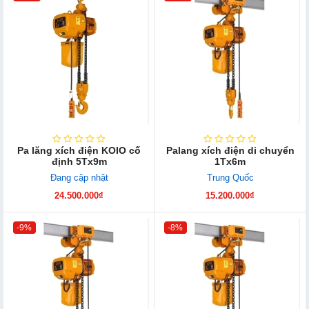
Pa lăng xích điện KOIO cố
Palang xích điện di chuyển
định 5Tx9m
1Tx6m
Đang cập nhật
Trung Quốc
24.500.000₫
15.200.000₫
-9%
-8%