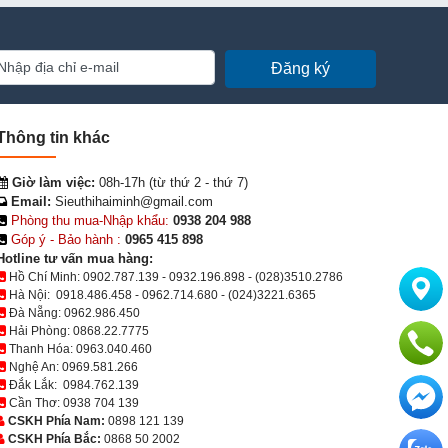
Đăng ký
Thông tin khác
Giờ làm việc:
08h-17h (từ thứ 2 - thứ 7)
Email:
Sieuthihaiminh@gmail.com
Phòng thu mua-Nhập khẩu:
0938 204 988
Góp ý - Bảo hành :
0965 415 898
Hotline tư vấn mua hàng:
Hồ Chí Minh:
0902.787.139
-
0932.196.898
-
(028)3510.2786
Hà Nội:
0918.486.458
-
0962.714.680
-
(024)3221.6365
Đà Nẵng:
0962.986.450
Hải Phòng:
0868.22.7775
Thanh Hóa:
0963.040.460
Nghệ An:
0969.581.266
Đắk Lắk:
0984.762.139
Cần Thơ:
0938 704 139
CSKH Phía Nam:
0898 121 139
CSKH Phía Bắc:
0868 50 2002