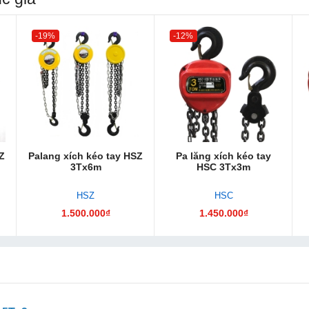
-19%
-12%
Z
Palang xích kéo tay HSZ
Pa lăng xích kéo tay
3Tx6m
HSC 3Tx3m
HSZ
HSC
1.500.000₫
1.450.000₫