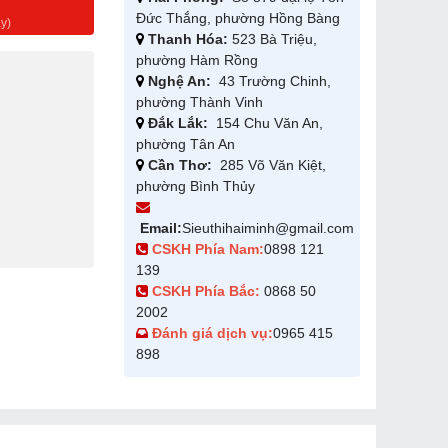
g
Đức Thắng, phường Hồng Bàng
y)
Thanh Hóa:
523 Bà Triệu,
phường Hàm Rồng
Nghệ An:
43 Trường Chinh,
phường Thành Vinh
Đắk Lắk:
154 Chu Văn An,
phường Tân An
Cần Thơ:
285 Võ Văn Kiệt,
phường Bình Thủy
Email:
Sieuthihaiminh@gmail.com
CSKH Phía Nam:
0898 121
139
CSKH Phía Bắc:
0868 50
2002
Đánh giá dịch vụ:
0965 415
898