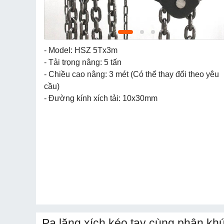
- Model: HSZ 5Tx3m
- Tải trọng nâng: 5 tấn
- Chiều cao nâng: 3 mét (Có thể thay đổi theo yêu
cầu)
- Đường kính xích tải: 10x30mm
Pa lăng xích kéo tay cùng phân khú