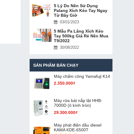
5 Lý Do Nên Sử Dụng
Palang Xích Kéo Tay Ngay
Từ Bây Giờ
03/01/2023
5 Mẫu Pa Lăng Xích Kéo
Tay 500kg Giá Rẻ Nên Mua
T9/2022
30/08/2022
SẢN PHẨM BÁN CHẠY
Máy chấm cô​ng Yamafuji K14
2.350.000₫
Máy rửa bát nắp lật HHB-
7000D (ô kính tròn)
29.300.000₫
Máy phát điện dầu diesel
KAMA KDE-6500T