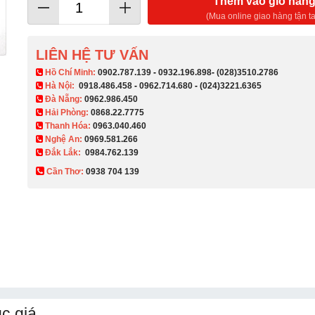
Thêm vào giỏ hàn
(Mua online giao hàng tận ta
LIÊN HỆ TƯ VẤN
​ Hồ Chí Minh:
0902.787.139
-
0932.196.898
-
(028)3510.2786
Hà Nội:
0918.486.458
-
0962.714.680
-
(024)3221.6365
Đà Nẵng:
0962.986.450
Hải Phòng:
0868.22.7775
Thanh Hóa:
0963.040.460
Nghệ An:
0969.581.266
Đắk Lắk:
0984.762.139
Cần Thơ:
0938 704 139​
c giá