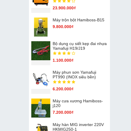
23.900.000₫
Máy trộn bột Hamiboss-B15
9.800.000₫
Bộ dụng cụ siết kẹp đai nhựa
Yamafuji H19/J19
1.100.000₫
Máy phun sơn Yamafuji
PT990 (INOX siêu bền)
6.200.000₫
Máy cưa xương Hamiboss-
j120
7.200.000₫
Máy hàn MIG inverter 220V
HKMIG250-1