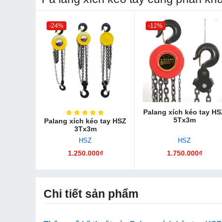
-24%
-12%
Palang xích kéo tay HS
5Tx3m
Palang xích kéo tay HSZ
3Tx3m
HSZ
HSZ
1.250.000₫
1.750.000₫
Chi tiết sản phẩm