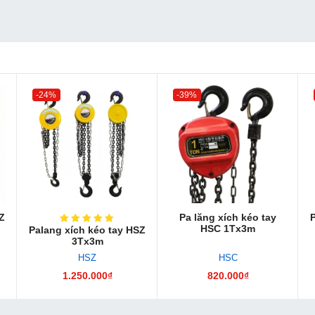
-24%
-39%
Z
Pa lăng xích kéo tay
HSC 1Tx3m
Palang xích kéo tay HSZ
3Tx3m
HSZ
HSC
1.250.000₫
820.000₫