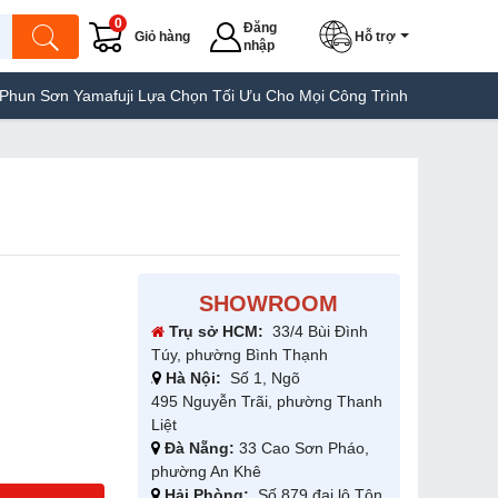
0
Đăng
Giỏ hàng
Hỗ trợ
nhập
 Yamafuji Lựa Chọn Tối Ưu Cho Mọi Công Trình
Máy Hàn Túi Yama
SHOWROOM
Trụ sở HCM:
33/4 Bùi Đình
Túy, phường Bình Thạnh
Hà Nội:
Số 1, Ngõ
495 Nguyễn Trãi, phường Thanh
Liệt
Đà Nẵng:
33 Cao Sơn Pháo,
phường An Khê
Hải Phòng:
Số 879 đại lộ Tôn