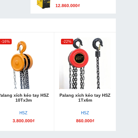
12.860.000₫
-16%
-22%
Palang xích kéo tay HSZ
Palang xích kéo tay HSZ
10Tx3m
1Tx6m
HSZ
HSZ
3.800.000₫
860.000₫