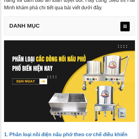
năng và đảm bảo an toàn tuyệt đối. Hãy cùng Siêu thị Hải
Minh khám phá chi tiết qua bài viết dưới đây.
DANH MỤC
1.1. Nồi nấu phở điện liền nồi
1.2. Nồi điện nấu phở tủ điện rời
1.3. Nồi nấu phở bệ vuông
2.1. Nồi đơn (Nồi tách rời)
2.2. Bộ nồi nấu phở đôi/ba trên xe đẩy
1. Phân loại nồi điện nấu phở theo cơ chế điều khiển