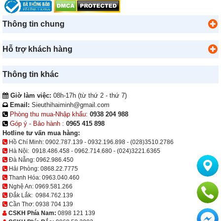
Thông tin chung
Hỗ trợ khách hàng
Thông tin khác
Giờ làm việc:
08h-17h (từ thứ 2 - thứ 7)
Email:
Sieuthihaiminh@gmail.com
Phòng thu mua-Nhập khẩu:
0938 204 988
Góp ý - Bảo hành :
0965 415 898
Hotline tư vấn mua hàng:
Hồ Chí Minh:
0902.787.139
-
0932.196.898
-
(028)3510.2786
Hà Nội:
0918.486.458
-
0962.714.680
-
(024)3221.6365
Đà Nẵng:
0962.986.450
Hải Phòng:
0868.22.7775
Thanh Hóa:
0963.040.460
Nghệ An:
0969.581.266
Đắk Lắk:
0984.762.139
Cần Thơ:
0938 704 139
CSKH Phía Nam:
0898 121 139