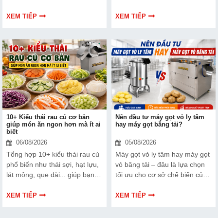
sách? Khám phá các tiêu chí
và inox 201, cách kiểm tra chất
quan trọng, phân khúc giá và
liệu, mối hàn và lựa chọn tủ
XEM TIẾP
XEM TIẾP
kinh nghiệm lựa chọn giúp tối
hấp bền, an toàn.
ưu chi phí mà vẫn đảm bảo
hiệu quả làm sạch.
10+ Kiểu thái rau củ cơ bản
Nên đầu tư máy gọt vỏ ly tâm
giúp món ăn ngon hơn mà ít ai
hay máy gọt băng tải?
biết
06/08/2026
05/08/2026
Tổng hợp 10+ kiểu thái rau củ
Máy gọt vỏ ly tâm hay máy gọt
phổ biến như thái sợi, hạt lựu,
vỏ băng tải – đâu là lựa chọn
lát mỏng, que dài... giúp bạn
tối ưu cho cơ sở chế biến của
sơ chế nhanh, đẹp và đúng
bạn? Mỗi dòng máy đều có
chuẩn hơn.
những ưu điểm riêng về năng
XEM TIẾP
XEM TIẾP
suất, khả năng xử lý nguyên
liệu, mức độ tự động hóa và