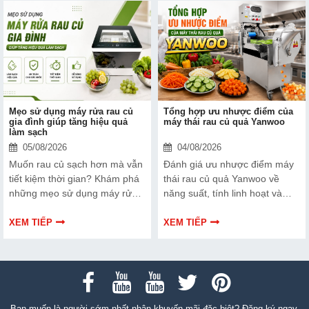
chi phí đầu tư.
Mẹo sử dụng máy rửa rau củ
Tổng hợp ưu nhược điểm của
gia đình giúp tăng hiệu quả
máy thái rau củ quả Yanwoo
làm sạch
05/08/2026
04/08/2026
Muốn rau củ sạch hơn mà vẫn
Đánh giá ưu nhược điểm máy
tiết kiệm thời gian? Khám phá
thái rau củ quả Yanwoo về
những mẹo sử dụng máy rửa
năng suất, tính linh hoạt và
rau củ gia đình đúng cách giúp
khả năng đáp ứng nhu cầu chế
tăng hiệu quả làm sạch, loại bỏ
biến thực phẩm.
XEM TIẾP
XEM TIẾP
bụi bẩn, giảm dư lượng hóa
chất và kéo dài tuổi thọ thiết bị.
Bạn muốn là người sớm nhất nhận khuyến mãi đặc biệt? Đăng ký ngay.