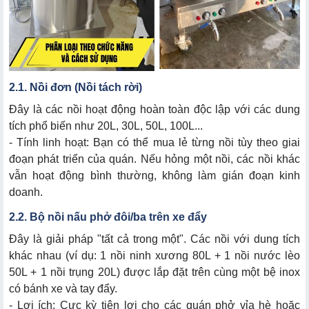
2.1. Nồi đơn (Nồi tách rời)
Đây là các nồi hoạt động hoàn toàn độc lập với các dung
tích phổ biến như 20L, 30L, 50L, 100L...
- Tính linh hoạt: Bạn có thể mua lẻ từng nồi tùy theo giai
đoạn phát triển của quán. Nếu hỏng một nồi, các nồi khác
vẫn hoạt động bình thường, không làm gián đoạn kinh
doanh.
2.2. Bộ nồi nấu phở đôi/ba trên xe đẩy
Đây là giải pháp "tất cả trong một". Các nồi với dung tích
khác nhau (ví dụ: 1 nồi ninh xương 80L + 1 nồi nước lèo
50L + 1 nồi trụng 20L) được lắp đặt trên cùng một bệ inox
có bánh xe và tay đẩy.
- Lợi ích: Cực kỳ tiện lợi cho các quán phở vỉa hè hoặc