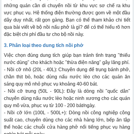
những quán cần di chuyển nồi từ khu vực sơ chế ra khu
vực phục vụ. Hệ thống điện thường được gom về một đầu
dây duy nhất, rất gọn gàng. Bạn có thể tham khảo chi tiết
qua bài viết về
bộ nồi nấu phở là gì
? để có thể hiểu rõ hơn
đặc biệt chi phí đầu tư cho bộ nồi này.
3. Phân loại theo dung tích nồi phở
Việc chọn đúng dung tích giúp bạn tránh tình trạng "thiếu
nước dùng" cho khách hoặc "thừa điện năng" gây lãng phí.
- Nồi cỡ nhỏ (20L - 40L): Chuyên dụng để trụng bánh phở,
chần thịt bò, hoặc dùng nấu nước lèo cho các quán ăn
sáng quy mô nhỏ phục vụ khoảng 40-60 bát.
- Nồi cỡ trung (50L - 90L): Đây là dòng nồi "quốc dân"
chuyên dùng nấu nước lèo hoặc ninh xương cho các quán
quy mô vừa, phục vụ từ 100 - 200 bát/ngày.
- Nồi cỡ lớn (100L - 500L+): Dòng nồi công nghiệp công
suất cao, chuyên dùng cho các nhà hàng lớn, bếp ăn tập
thể hoặc các chuỗi cửa hàng phở nổi tiếng phục vụ hàng