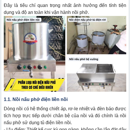
Đây là tiêu chí quan trọng nhất ảnh hưởng đến tính tiện
dụng và độ an toàn khi vận hành nồi phở.
4.1. Nồi điện nấu phở Inox 304 (Dòng cao cấp)
4.2. Nồi nấu phở Inox 201 (Dòng giá rẻ)
1.1. Nồi nấu phở điện liền nồi
Dòng nồi có hệ thống chiết áp, rơ-le nhiệt và đèn báo được
tích hợp trực tiếp dưới chân bệ của nồi và đó chính là
nồi
nấu phở sử dụng tủ điện liền nồi
.
- Ưu điểm: Thiết kế cực kỳ gọn gàng, không cần lắp đặt dây