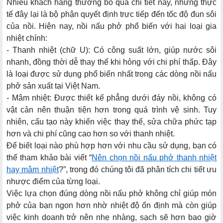
Nhiều khách hàng thường bỏ qua chi tiết này, nhưng thực
tế đây lại là bộ phận quyết định trực tiếp đến tốc độ đun sôi
của nồi. Hiện nay, nồi nấu phở phổ biến với hai loại gia
nhiệt chính:
- Thanh nhiệt (chữ U): Có công suất lớn, giúp nước sôi
nhanh, đồng thời dễ thay thế khi hỏng với chi phí thấp. Đây
là loại được sử dụng phổ biến nhất trong các dòng nồi nấu
phở sản xuất tại Việt Nam.
- Mâm nhiệt: Được thiết kế phẳng dưới đáy nồi, không có
vật cản nên thuận tiện hơn trong quá trình vệ sinh. Tuy
nhiên, cấu tạo này khiến việc thay thế, sửa chữa phức tạp
hơn và chi phí cũng cao hơn so với thanh nhiệt.
Để biết loại nào phù hợp hơn với nhu cầu sử dụng, bạn có
thể tham khảo bài viết “
Nên chọn nồi nấu phở thanh nhiệt
hay mâm nhiệt
?”, trong đó chúng tôi đã phân tích chi tiết ưu
nhược điểm của từng loại.
Việc lựa chọn đúng dòng nồi nấu phở không chỉ giúp món
phở của bạn ngon hơn nhờ nhiệt độ ổn định mà còn giúp
việc kinh doanh trở nên nhẹ nhàng, sạch sẽ hơn bao giờ