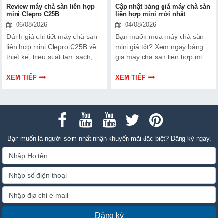
Review máy chà sàn liên hợp
Cập nhật bảng giá máy chà sàn
mini Clepro C25B
liên hợp mini mới nhất
06/08/2026
04/08/2026
Đánh giá chi tiết máy chà sàn
Bạn muốn mua máy chà sàn
liên hợp mini Clepro C25B về
mini giá tốt? Xem ngay bảng
thiết kế, hiệu suất làm sạch,
giá máy chà sàn liên hợp mini
khả năng vận hành, ưu nhược
mới nhất, so sánh tính năng &
điểm và đối tượng phù hợp để
chọn mua sản phẩm chính
XEM TIẾP
XEM TIẾP
đầu tư.
hãng phù hợp nhất!
Bạn muốn là người sớm nhất nhận khuyến mãi đặc biệt? Đăng ký ngay.
Đăng ký