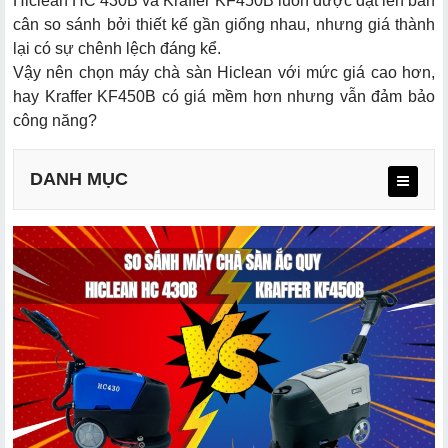
Hiclean HC 430B và Kraffer KF450B luôn được đặt lên bàn
cân so sánh bởi thiết kế gần giống nhau, nhưng giá thành
lại có sự chênh lệch đáng kể.
Vậy nên chọn máy chà sàn Hiclean với mức giá cao hơn,
hay Kraffer KF450B có giá mềm hơn nhưng vẫn đảm bảo
công năng?
DANH MỤC
1.1. Máy chà sàn Hiclean HC 430B
1.2. Máy chà sàn Kraffer KF450B
2.1. So sánh thông số kỹ thuật của 2 máy đánh sàn
2.2. Hiệu suất làm việc 2 máy chà sàn ắc quy