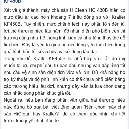
KF450B
Xét về giá thành, máy chà sàn HiClean HC 430B hiện có
mức đầu tư cao hơn khoảng 7 triệu đồng so với Kraffer
KF450B. Tuy nhiên, mức chênh lệch này phần lớn đến từ
lợi thế thương hiệu lâu năm, độ nhận diện phổ biến trên thị
trường cũng như hệ thống linh kiện và phụ tùng thay thế dễ
tìm hơn. Đây là yếu tố giúp người dùng yên tâm hơn trong
quá trình bảo trì, sửa chữa và sử dụng lâu dài.
Trong khi đó, Kraffer KF450B lại phù hợp với các đơn vị
muốn tối ưu chi phí đầu tư ban đầu nhưng vẫn đáp ứng tốt
nhu cầu vệ sinh sàn diện tích vừa và lớn. Dù khả năng hỗ
trợ kỹ thuật và độ phủ linh kiện có thể chưa phổ biến bằng
các thương hiệu lâu đời, nhưng đây vẫn là lựa chọn đáng
cân nhắc trong phân khúc giá tốt.
Ngoài ra, nếu bạn đang phân vân giữa hai thương hiệu
này, đừng bỏ qua bài viết tổng quan “
Nên chọn máy chà
sàn HiClean hay Kraffer
?” để có thêm góc nhìn chi tiết
trước khi quyết định đầu tư.