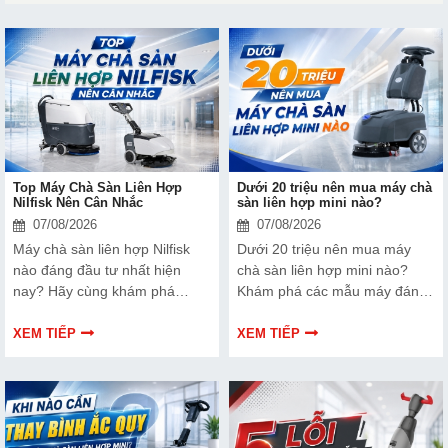
Top Máy Chà Sàn Liên Hợp
Dưới 20 triệu nên mua máy chà
Nilfisk Nên Cân Nhắc
sàn liên hợp mini nào?
07/08/2026
07/08/2026
Máy chà sàn liên hợp Nilfisk
Dưới 20 triệu nên mua máy
nào đáng đầu tư nhất hiện
chà sàn liên hợp mini nào?
nay? Hãy cùng khám phá
Khám phá các mẫu máy đáng
những model nổi bật trong bài
mua, tính năng, hiệu suất và
viết dưới đây.
gợi ý lựa chọn phù hợp từng
XEM TIẾP
XEM TIẾP
nhu cầu.