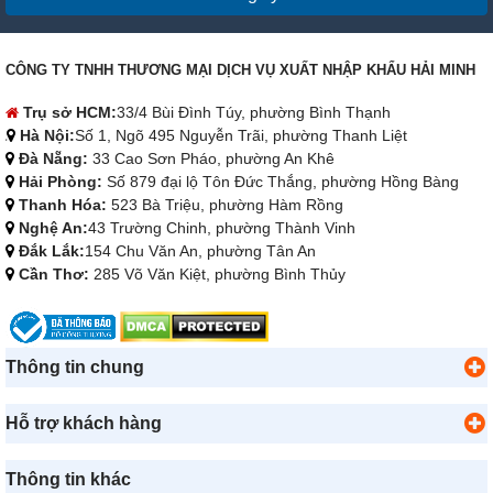
CÔNG TY TNHH THƯƠNG MẠI DỊCH VỤ XUẤT NHẬP KHẨU HẢI MINH
Trụ sở HCM:
33/4 Bùi Đình Túy, phường Bình Thạnh
Hà Nội:
Số 1, Ngõ 495 Nguyễn Trãi, phường Thanh Liệt
Đà Nẵng:
33 Cao Sơn Pháo, phường An Khê
Hải Phòng:
Số 879 đại lộ Tôn Đức Thắng, phường Hồng Bàng
Thanh Hóa:
523 Bà Triệu, phường Hàm Rồng
Nghệ An:
43 Trường Chinh, phường Thành Vinh
Đắk Lắk:
154 Chu Văn An, phường Tân An
Cần Thơ:
285 Võ Văn Kiệt, phường Bình Thủy
Thông tin chung
Hỗ trợ khách hàng
Thông tin khác