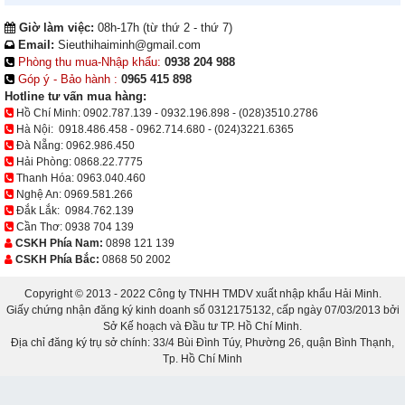
Giờ làm việc:
08h-17h (từ thứ 2 - thứ 7)
Email:
Sieuthihaiminh@gmail.com
Phòng thu mua-Nhập khẩu:
0938 204 988
Góp ý - Bảo hành :
0965 415 898
Hotline tư vấn mua hàng:
Hồ Chí Minh:
0902.787.139
-
0932.196.898
-
(028)3510.2786
Hà Nội:
0918.486.458
-
0962.714.680
-
(024)3221.6365
Đà Nẵng:
0962.986.450
Hải Phòng:
0868.22.7775
Thanh Hóa:
0963.040.460
Nghệ An:
0969.581.266
Đắk Lắk:
0984.762.139
Cần Thơ:
0938 704 139
CSKH Phía Nam:
0898 121 139
CSKH Phía Bắc:
0868 50 2002
Copyright © 2013 - 2022 Công ty TNHH TMDV xuất nhập khẩu Hải Minh.
Giấy chứng nhận đăng ký kinh doanh số 0312175132, cấp ngày 07/03/2013 bởi
Sở Kế hoạch và Đầu tư TP. Hồ Chí Minh.
Địa chỉ đăng ký trụ sở chính: 33/4 Bùi Đình Túy, Phường 26, quận Bình Thạnh,
Tp. Hồ Chí Minh