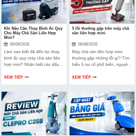
Khi Nào Cần Thay Bình Ắc Quy
5 lỗi thường gặp trên máy chà
Cho Máy Chà Sàn Liên Hợp
sàn liên hợp mini
Mini?
06/08/2026
06/08/2026
Làm sao biết đã đến lúc thay
Máy chà sàn liên hợp mini
bình ắc quy máy chà sàn liên
thường gặp những lỗi gì? Tìm
hợp mini? Nhận biết các dấu
hiểu 5 sự cố phổ biến, nguyên
hiệu, nguyên nhân chai pin và
nhân, cách khắc phục nhanh
thời điểm thay thế để đảm bảo
và mẹo sử dụng giúp máy vận
XEM TIẾP
XEM TIẾP
máy hoạt động ổn định.
hành bền bỉ, ổn định.