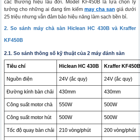
các thương hiệu lâu đời. Model KF450B là lựa chọn lý
tưởng cho những ai đang tìm kiếm
may cha san
giá dưới
25 triệu nhưng vẫn đảm bảo hiệu năng làm sạch bền bỉ.
2. So sánh máy chà sàn Hiclean HC 430B và Kraffer
KF450B
2.1. So sánh thông số kỹ thuật của 2 máy đánh sàn
Tiêu chí
Hiclean HC 430B
Kraffer KF450
Nguồn điện
24V (ắc quy)
24V (ắc quy)
Đường kính bàn chải
430mm
430mm
Công suất motor chà
550W
500W
Công suất motor hút
500W
500W
Tốc độ quay bàn chải
210 vòng/phút
200 vòng/phút