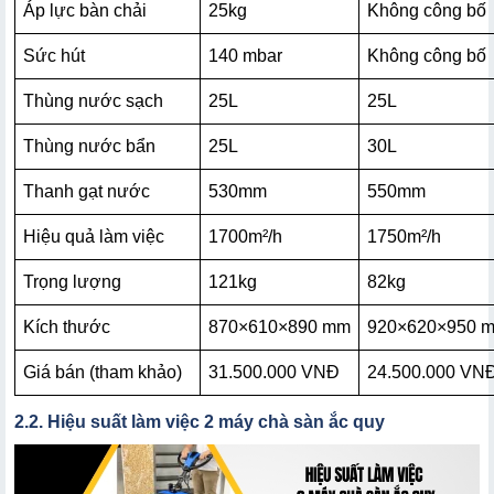
Áp lực bàn chải
25kg
Không công bố
Sức hút
140 mbar
Không công bố
Thùng nước sạch
25L
25L
Thùng nước bẩn
25L
30L
Thanh gạt nước
530mm
550mm
Hiệu quả làm việc
1700m²/h
1750m²/h
Trọng lượng
121kg
82kg
Kích thước
870×610×890 mm
920×620×950 
Giá bán (tham khảo)
31.500.000 VNĐ
24.500.000 VN
2.2. Hiệu suất làm việc 2 máy chà sàn ắc quy