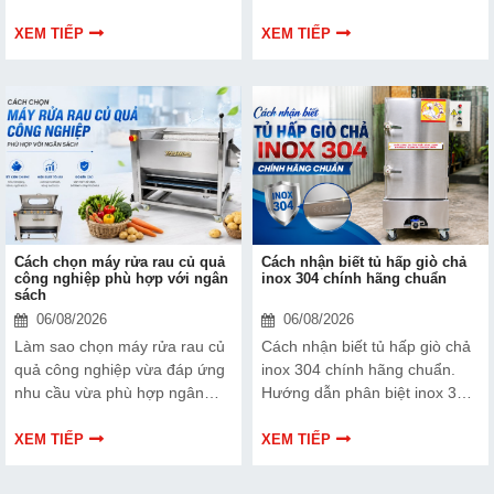
ngày, nhưng không phải nơi
vận hành đúng quy trình, tăng
nào cũng phù hợp với cùng
hiệu quả làm sạch, tiết kiệm
XEM TIẾP
XEM TIẾP
một loại máy gọt vỏ. Nếu lựa
nước, đảm bảo an toàn thực
chọn sai thiết bị, bạn có thể
phẩm và kéo dài tuổi thọ thiết
gặp tình trạng năng suất thấp,
bị.
hao hụt nguyên liệu và lãng
phí chi phí đầu tư.
Cách chọn máy rửa rau củ quả
Cách nhận biết tủ hấp giò chả
công nghiệp phù hợp với ngân
inox 304 chính hãng chuẩn
sách
06/08/2026
06/08/2026
Làm sao chọn máy rửa rau củ
Cách nhận biết tủ hấp giò chả
quả công nghiệp vừa đáp ứng
inox 304 chính hãng chuẩn.
nhu cầu vừa phù hợp ngân
Hướng dẫn phân biệt inox 304
sách? Khám phá các tiêu chí
và inox 201, cách kiểm tra chất
quan trọng, phân khúc giá và
liệu, mối hàn và lựa chọn tủ
XEM TIẾP
XEM TIẾP
kinh nghiệm lựa chọn giúp tối
hấp bền, an toàn.
ưu chi phí mà vẫn đảm bảo