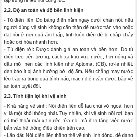
tập trung nhiều nồi cùng lúc.
2.2. Độ an toàn và độ bền linh kiện
- Tủ điện liền: Do bảng điện nằm ngay dưới chân nồi, nếu
người dùng vệ sinh không cẩn thận để nước tràn vào hoặc
đặt nồi ở nơi quá ẩm thấp, linh kiện điện dễ bị chập cháy
hoặc oxi hóa nhanh hơn.
- Tủ điện rời: Được đánh giá an toàn và bền hơn. Do tủ
điện treo trên tường, cách xa khu vực nước, hơi nóng và
dầu mỡ, nên các linh kiện như Aptomat (CB), rơ-le nhiệt,
đèn báo ít bị ảnh hưởng bởi độ ẩm. Nếu chẳng may nước
lèo trào ra trong quá trình nấu, mạch điện vẫn được bảo vệ
an toàn tuyệt đối.
2.3. Tính tiện lợi khi vệ sinh
- Khả năng vệ sinh: Nồi điện liền dễ lau chùi vỏ ngoài hơn
vì là một khối thống nhất. Tuy nhiên, khi vệ sinh nồi rời, bạn
có thể thoải mái xịt nước rửa nồi mà ít lo lắng việc nước
bắn vào hệ thống điều khiển trên cao.
- Lắp đặt: Nồi điện liền thắng thế về tính linh động, dễ dàng