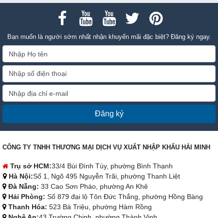
hiệu quả làm sạch.
Bạn muốn là người sớm nhất nhận khuyến mãi đặc biệt? Đăng ký ngay.
Đăng ký
CÔNG TY TNHH THƯƠNG MẠI DỊCH VỤ XUẤT NHẬP KHẨU HẢI MINH
Trụ sở HCM:
33/4 Bùi Đình Túy, phường Bình Thạnh
Hà Nội:
Số 1, Ngõ 495 Nguyễn Trãi, phường Thanh Liệt
Đà Nẵng:
33 Cao Sơn Pháo, phường An Khê
Hải Phòng:
Số 879 đại lộ Tôn Đức Thắng, phường Hồng Bàng
Thanh Hóa:
523 Bà Triệu, phường Hàm Rồng
Nghệ An:
43 Trường Chinh, phường Thành Vinh