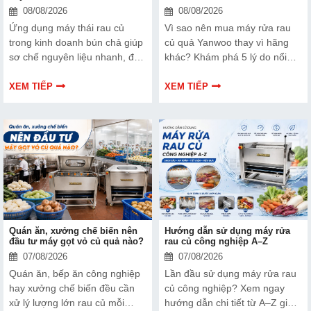
08/08/2026
08/08/2026
Ứng dụng máy thái rau củ
Vì sao nên mua máy rửa rau
trong kinh doanh bún chả giúp
củ quả Yanwoo thay vì hãng
sơ chế nguyên liệu nhanh, đều
khác? Khám phá 5 lý do nổi
và tiết kiệm nhân công, nâng
bật về khả năng làm sạch, hiệu
cao hiệu quả vận hành quán.
suất vận hành, độ bền, tính
XEM TIẾP
XEM TIẾP
tiện dụng và hiệu quả đầu tư,
giúp doanh nghiệp lựa chọn
thiết bị phù hợp.
Quán ăn, xưởng chế biến nên
Hướng dẫn sử dụng máy rửa
đầu tư máy gọt vỏ củ quả nào?
rau củ công nghiệp A–Z
07/08/2026
07/08/2026
Quán ăn, bếp ăn công nghiệp
Lần đầu sử dụng máy rửa rau
hay xưởng chế biến đều cần
củ công nghiệp? Xem ngay
xử lý lượng lớn rau củ mỗi
hướng dẫn chi tiết từ A–Z giúp