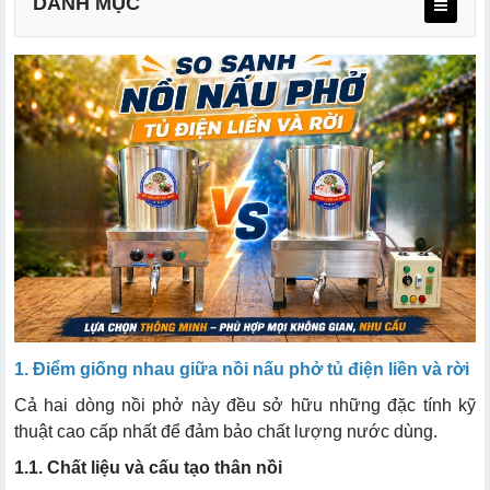
DANH MỤC
1.1. Chất liệu và cấu tạo thân nồi
1.2. Nắp máy và phụ kiện theo máy
1.3. Nguyên lý vận hành và dung tích
2.1. Thiết kế hệ thống điều khiển và đường dây điện
2.2. Độ an toàn và độ bền linh kiện
2.3. Tính tiện lợi khi vệ sinh
1. Điểm giống nhau giữa nồi nấu phở tủ điện liền và rời
2.4. Khả năng bảo trì và sửa chữa
Cả hai dòng nồi phở này đều sở hữu những đặc tính kỹ
2.5. Bảng so sánh tổng quan
thuật cao cấp nhất để đảm bảo chất lượng nước dùng.
1.1. Chất liệu và cấu tạo thân nồi