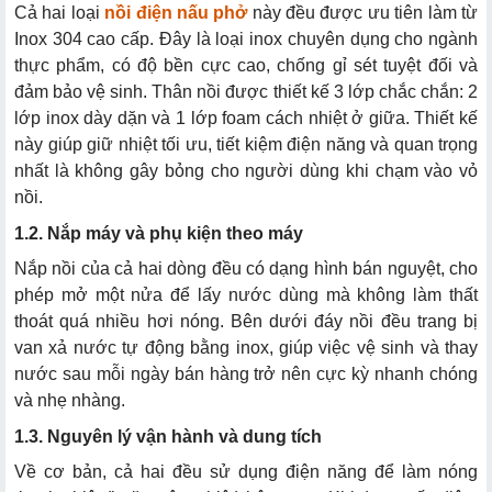
Cả hai loại
nồi điện nấu phở
này đều được ưu tiên làm từ
Inox 304 cao cấp. Đây là loại inox chuyên dụng cho ngành
3.1. Lựa chọn nồi phở điện liền
thực phẩm, có độ bền cực cao, chống gỉ sét tuyệt đối và
3.2. Chọn nồi phở tủ điện rời
đảm bảo vệ sinh. Thân nồi được thiết kế 3 lớp chắc chắn: 2
lớp inox dày dặn và 1 lớp foam cách nhiệt ở giữa. Thiết kế
này giúp giữ nhiệt tối ưu, tiết kiệm điện năng và quan trọng
nhất là không gây bỏng cho người dùng khi chạm vào vỏ
nồi.
1.2. Nắp máy và phụ kiện theo máy
Nắp nồi của cả hai dòng đều có dạng hình bán nguyệt, cho
phép mở một nửa để lấy nước dùng mà không làm thất
thoát quá nhiều hơi nóng. Bên dưới đáy nồi đều trang bị
van xả nước tự động bằng inox, giúp việc vệ sinh và thay
nước sau mỗi ngày bán hàng trở nên cực kỳ nhanh chóng
và nhẹ nhàng.
1.3. Nguyên lý vận hành và dung tích
Về cơ bản, cả hai đều sử dụng điện năng để làm nóng