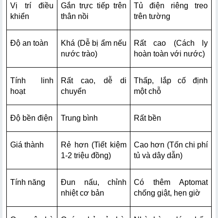
Vị trí điều 
Gắn trực tiếp trên 
Tủ điện riêng treo 
khiển
thân nồi
trên tường
Độ an toàn
Khá (Dễ bị ẩm nếu 
Rất cao (Cách ly 
nước trào)
hoàn toàn với nước)
Tính linh 
Rất cao, dễ di 
Thấp, lắp cố định 
hoạt
chuyển
một chỗ
Độ bền điện
Trung bình
Rất bền
Giá thành
Rẻ hơn (Tiết kiệm 
Cao hơn (Tốn chi phí 
1-2 triệu đồng)
tủ và dây dẫn)
Tính năng
Đun nấu, chỉnh 
Có thêm Aptomat 
nhiệt cơ bản
chống giật, hẹn giờ