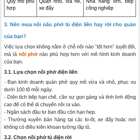
Quy mô phù 
Quán nhỏ, vỉa hè, 
Nhà hàng lớn, bếp 
hợp
xe đẩy
công nghiệp
3. Nên mua nồi nấu phở tủ điện liền hay rời cho quán
của bạn?
Việc lựa chọn không nằm ở chỗ nồi nào "tốt hơn" tuyệt đối,
mà là
nồi phở
nào phù hợp hơn với mô hình kinh doanh
của bạn.
3.1. Lựa chọn nồi phở điện liền
- Bạn kinh doanh quán phở quy mô vừa và nhỏ, phục vụ
dưới 100 tô mỗi ngày.
- Diện tích bếp hạn chế, cần sự gọn gàng và tính linh động
cao để có thể di chuyển nồi ra vào.
- Ngân sách đầu tư ban đầu còn hạn hẹp.
- Thường xuyên bán hàng tại các ki-ốt, xe đẩy hoặc nơi
không có điều kiện khoan tường lắp tủ.
3.2. Chọn nồi phở tủ điện rời