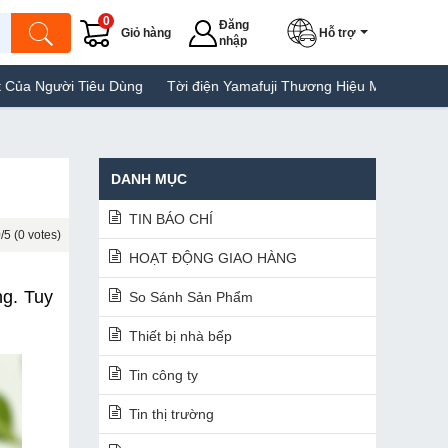
0
Đăng
Giỏ hàng
Hỗ trợ
nhập
u Dùng
Tời điện Yamafuji Thương Hiệu Máy Tời Giá Rẻ Tại Việt Na
DANH MỤC
TIN BÁO CHÍ
/5 (0 votes)
HOẠT ĐỘNG GIAO HÀNG
g. Tuy 
So Sánh Sản Phẩm
Thiết bị nhà bếp
Tin công ty
Tin thị trường