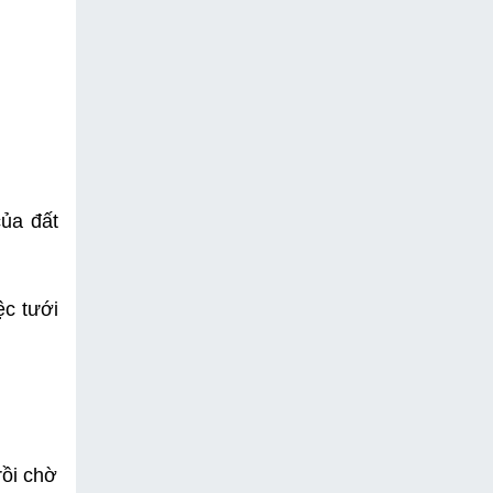
ủa đất 
c tưới 
ồi chờ 