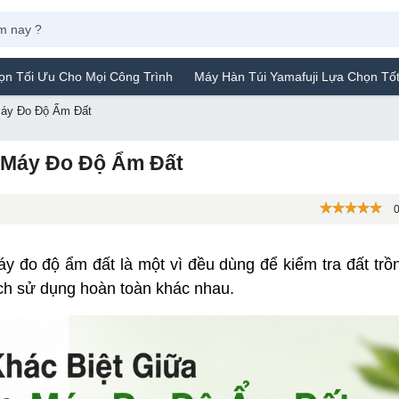
ọi Công Trình
Máy Hàn Túi Yamafuji Lựa Chọn Tốt Của Người Tiê
Máy Đo Độ Ẩm Đất
 Máy Đo Độ Ẩm Đất
0
đo độ ẩm đất là một vì đều dùng để kiểm tra đất trồn
cách sử dụng hoàn toàn khác nhau.