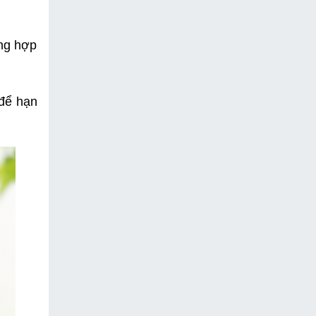
ng hợp 
để hạn 