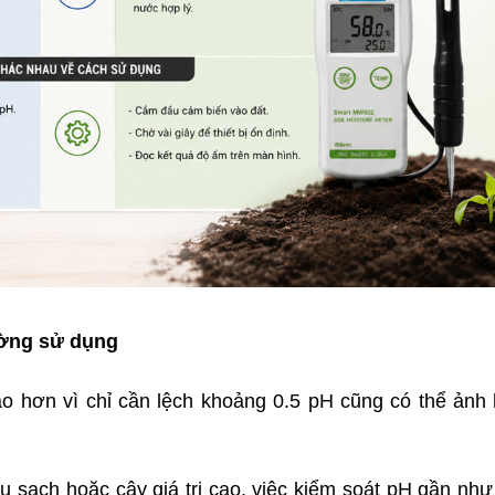
ường sử dụng
o hơn vì chỉ cần lệch khoảng 0.5 pH cũng có thể ảnh 
u sạch hoặc cây giá trị cao, việc kiểm soát pH gần như 