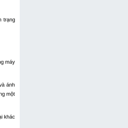
 trạng 
ng máy 
và ánh 
ng một 
i khác 