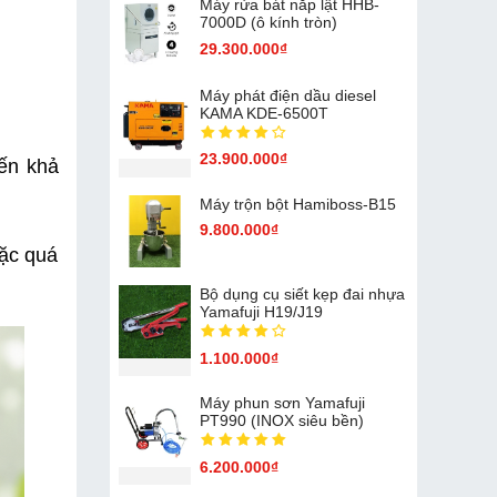
Máy rửa bát nắp lật HHB-
7000D (ô kính tròn)
29.300.000₫
Máy phát điện dầu diesel
KAMA KDE-6500T
23.900.000₫
ến khả 
Máy trộn bột Hamiboss-B15
9.800.000₫
ặc quá 
Bộ dụng cụ siết kẹp đai nhựa
Yamafuji H19/J19
1.100.000₫
Máy phun sơn Yamafuji
PT990 (INOX siêu bền)
6.200.000₫