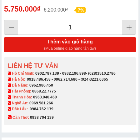
5.750.000₫
6.200.000₫
7%
Thêm vào giỏ hàng
(Mua online giao hàng tận tay)
LIÊN HỆ TƯ VẤN
​ Hồ Chí Minh:
0902.787.139
-
0932.196.898
-
(028)3510.2786
Hà Nội:
0918.486.458
-
0962.714.680
-
(024)3221.6365
Đà Nẵng:
0962.986.450
Hải Phòng:
0868.22.7775
Thanh Hóa:
0963.040.460
Nghệ An:
0969.581.266
Đắk Lắk:
0984.762.139
Cần Thơ:
0938 704 139​