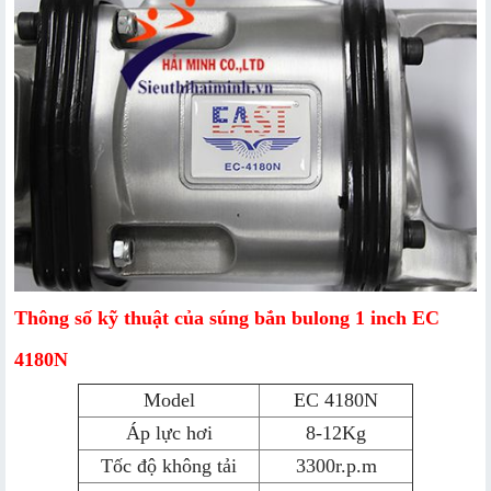
Thông số kỹ thuật của súng bắn bulong 1 inch EC
4180N
Model
EC 4180N
Áp lực hơi
8-12Kg
Tốc độ không tải
3300r.p.m