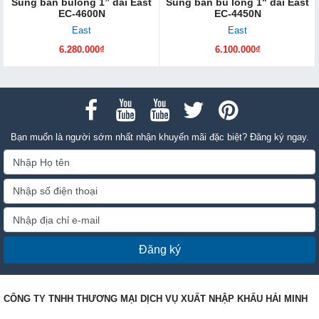
Súng bắn bulong 1” dài East
Súng bắn bu lông 1" dài East
EC-4600N
EC-4450N
East
East
6.280.000₫
6.100.000₫
Bạn muốn là người sớm nhất nhận khuyến mãi đặc biệt? Đăng ký ngay.
Đăng ký
CÔNG TY TNHH THƯƠNG MẠI DỊCH VỤ XUẤT NHẬP KHẨU HẢI MINH