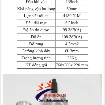
Đầu khí vào
1/2inch
Khả năng vặn bu-long
50mm
Lực siết tối đa
4180 N.M
Đầu dài trục
8’’ inch
Độ ồn đo được
99.3dB(A)
Độ ồn
108.3dB(A)
Độ rung
4.5m/s2
Đường kính dây
Ø13mm
Trọng lượng tịnh
23Kg
KT đóng gói
760x260x 220 mm