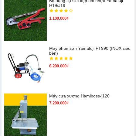
Bộ dụng cụ siết kẹp đai nhựa Yamafuji
H19/J19
1.100.000₫
Máy phun sơn Yamafuji PT990 (INOX siêu
bền)
6.200.000₫
Máy cưa xương Hamiboss-j120
7.200.000₫