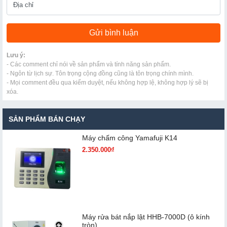
Lưu ý:
- Các comment chỉ nói về sản phẩm và tính năng sản phẩm.
- Ngôn từ lịch sự. Tôn trọng cộng đồng cũng là tôn trọng chính mình.
- Mọi comment đều qua kiểm duyệt, nếu không hợp lệ, không hợp lý sẽ bị
xóa.
SẢN PHẨM BÁN CHẠY
Máy chấm cô​ng Yamafuji K14
2.350.000₫
Máy rửa bát nắp lật HHB-7000D (ô kính
tròn)