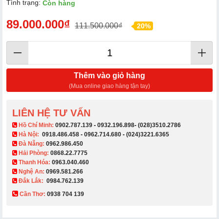
Tình trạng:
Còn hàng
89.000.000₫
111.500.000₫
20%
Thêm vào giỏ hàng
(Mua online giao hàng tận tay)
LIÊN HỆ TƯ VẤN
​ Hồ Chí Minh:
0902.787.139
-
0932.196.898
-
(028)3510.2786
Hà Nội:
0918.486.458
-
0962.714.680
-
(024)3221.6365
Đà Nẵng:
0962.986.450
Hải Phòng:
0868.22.7775
Thanh Hóa:
0963.040.460
Nghệ An:
0969.581.266
Đắk Lắk:
0984.762.139
Cần Thơ:
0938 704 139​