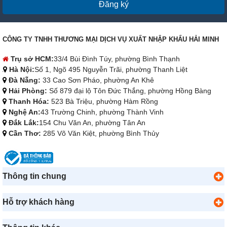
Đăng ký
CÔNG TY TNHH THƯƠNG MẠI DỊCH VỤ XUẤT NHẬP KHẨU HẢI MINH
Trụ sở HCM:
33/4 Bùi Đình Túy, phường Bình Thạnh
Hà Nội:
Số 1, Ngõ 495 Nguyễn Trãi, phường Thanh Liệt
Đà Nẵng:
33 Cao Sơn Pháo, phường An Khê
Hải Phòng:
Số 879 đại lộ Tôn Đức Thắng, phường Hồng Bàng
Thanh Hóa:
523 Bà Triệu, phường Hàm Rồng
Nghệ An:
43 Trường Chinh, phường Thành Vinh
Đắk Lắk:
154 Chu Văn An, phường Tân An
Cần Thơ:
285 Võ Văn Kiệt, phường Bình Thủy
Thông tin chung
Hỗ trợ khách hàng