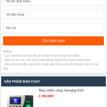
Lưu ý:
- Các comment chỉ nói về sản phẩm và tính năng sản phẩm.
- Ngôn từ lịch sự. Tôn trọng cộng đồng cũng là tôn trọng chính mình.
- Mọi comment đều qua kiểm duyệt, nếu không hợp lệ, không hợp lý sẽ bị
xóa.
SẢN PHẨM BÁN CHẠY
Máy chấm cô​ng Yamafuji K14
2.350.000₫