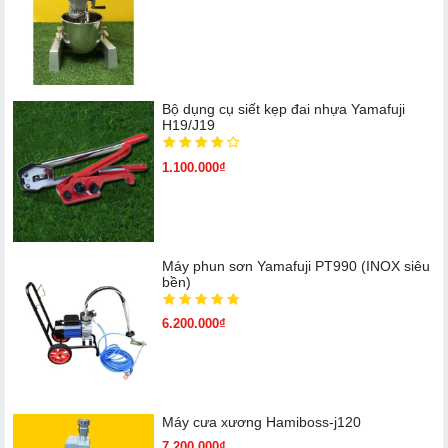
Bộ dụng cụ siết kẹp đai nhựa Yamafuji
H19/J19
1.100.000₫
Máy phun sơn Yamafuji PT990 (INOX siêu
bền)
6.200.000₫
Máy cưa xương Hamiboss-j120
7.200.000₫