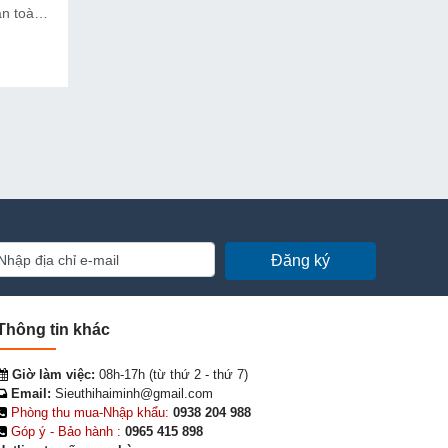
n toàn,
p với
ệu quả,
Đăng ký
Thông tin khác
Giờ làm việc:
08h-17h (từ thứ 2 - thứ 7)
Email:
Sieuthihaiminh@gmail.com
Phòng thu mua-Nhập khẩu:
0938 204 988
Góp ý - Bảo hành :
0965 415 898