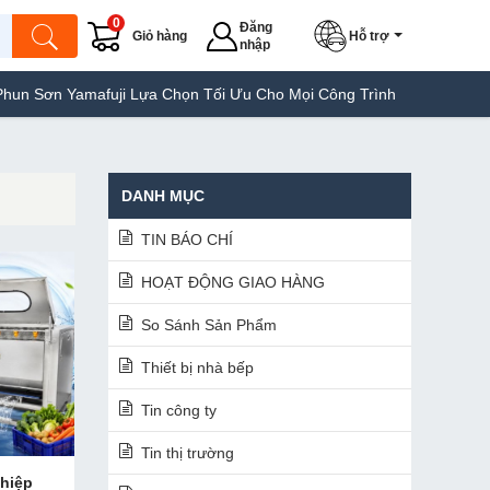
0
Đăng
Giỏ hàng
Hỗ trợ
nhập
Yamafuji Lựa Chọn Tối Ưu Cho Mọi Công Trình
Máy Hàn Túi Yamaf
DANH MỤC
TIN BÁO CHÍ
HOẠT ĐỘNG GIAO HÀNG
So Sánh Sản Phẩm
Thiết bị nhà bếp
Tin công ty
Tin thị trường
ghiệp