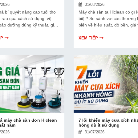
/2026
01/08/2026
á bí quyết nâng cao tuổi thọ
Máy chà sàn tạ Hiclean có gì 
i rau qua cách sử dụng, vệ
biệt? So sánh với các thương 
 bảo dưỡng đúng kỹ thuật, giúp
biến về hiệu suất, độ bền, giá
 hơn và hoạt động hiệu quả.
và chi phí vận hành để lựa chọ
bị phù hợp.
ẾP
XEM TIẾP
á máy chà sàn đơn Hiclean
7 lỗi khiến máy cưa xích nh
hất năm
hỏng dù ít sử dụng
/2026
31/07/2026