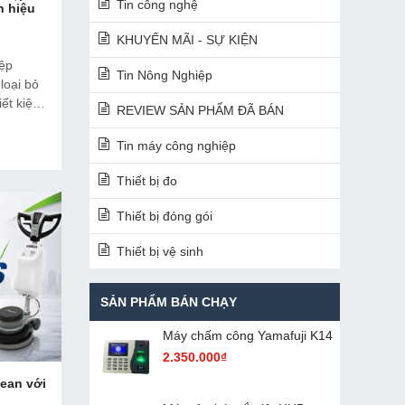
Tin công nghệ
h hiệu
KHUYẾN MÃI - SỰ KIỆN
iệp
Tin Nông Nghiệp
loại bỏ
iết kiệm
REVIEW SẢN PHẨM ĐÃ BÁN
p tối ưu
hiệp và
Tin máy công nghiệp
Thiết bị đo
Thiết bị đóng gói
Thiết bị vệ sinh
SẢN PHẨM BÁN CHẠY
Máy chấm cô​ng Yamafuji K14
2.350.000₫
lean với