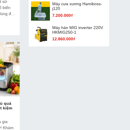
t sử
Máy cưa xương Hamiboss-
ổ biến
j120
đúng để
7.200.000₫
 sửa
Máy hàn MIG inverter 220V
HKMIG250-1
12.860.000₫
củ quả
ết kiệm
 gia
ày! Khám