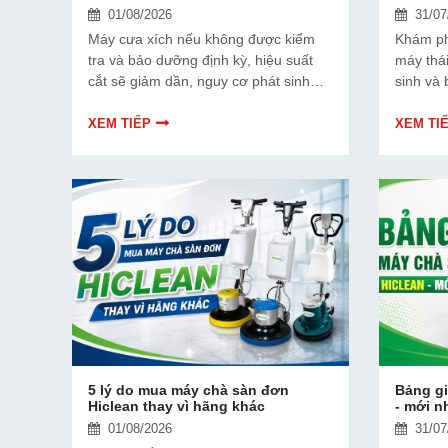
01/08/2026
31/07
Máy cưa xích nếu không được kiểm
Khám ph
tra và bảo dưỡng định kỳ, hiệu suất
máy thá
cắt sẽ giảm dần, nguy cơ phát sinh
sinh và
hỏng hóc cũng tăng lên. Vậy bao lâu
máy bền
nên bảo dưỡng cưa xích một lần?
XEM TIẾP
XEM TI
Dưới đây là các mốc bảo dưỡng quan
trọng người dùng cần biết!
5 lý do mua máy chà sàn đơn
Bảng gi
Hiclean thay vì hãng khác
- mới n
01/08/2026
31/07