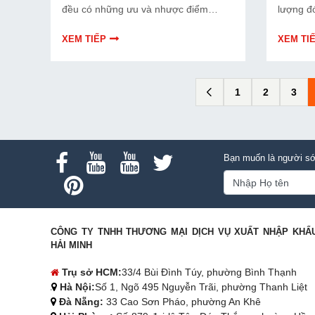
đều có những ưu và nhược điểm
lượng đ
riêng. Hãy cùng tìm hiểu để đưa ra
lỗi. Bài
quyết định phù hợp với tình trạng thiết
rõ hơn v
XEM TIẾP
XEM TI
bị và ngân sách của bạn.
chọn ph
1
2
3
Bạn muốn là người sớ
CÔNG TY TNHH THƯƠNG MẠI DỊCH VỤ XUẤT NHẬP KHẨ
HẢI MINH
Trụ sở HCM:
33/4 Bùi Đình Túy, phường Bình Thạnh
Hà Nội:
Số 1, Ngõ 495 Nguyễn Trãi, phường Thanh Liệt
Đà Nẵng:
33 Cao Sơn Pháo, phường An Khê