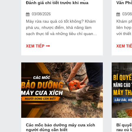
Đánh giá chi tiết trước khi mua
Văn Ph
03/08/2026
03/08
Máy rửa rau quả có tốt không? Khám
Khám p
phá ưu, nhược điểm, khả năng làm
liên hợ
sạch thực tế và những tiêu chí quan
với thiế
trọng trước khi mua để lựa chọn sản
quả, vậ
phẩm phù hợp, an toàn và tiết kiệm
văn phò
XEM TIẾP
XEM TI
chi phí.
Các mốc bảo dưỡng máy cưa xích
Bí quyế
người dùng cần biết
rau củ 