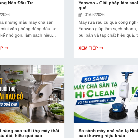
òng Nên Đầu Tư
Yanwoo - Giải pháp làm sạc
quả
/2026
01/08/2026
há những mẫu máy chà sàn
Máy rửa rau củ quả công ngh
p mini văn phòng đáng đầu tư
Yanwoo giúp làm sạch nhanh, 
t kế nhỏ gọn, làm sạch hiệu
bụi bẩn và tạp chất hiệu quả, t
n hành êm ái và phù hợp cho
thời gian, nhân công. Giải phá
ng, khách sạn, cửa hàng.
cho nhà hàng, bếp ăn công ng
ẾP
XEM TIẾP
cơ sở chế biến thực phẩm.
t nâng cao tuổi thọ máy thái
So sánh máy chà sàn tạ Hic
lâu dài, hiệu quả cao
các thương hiệu khác