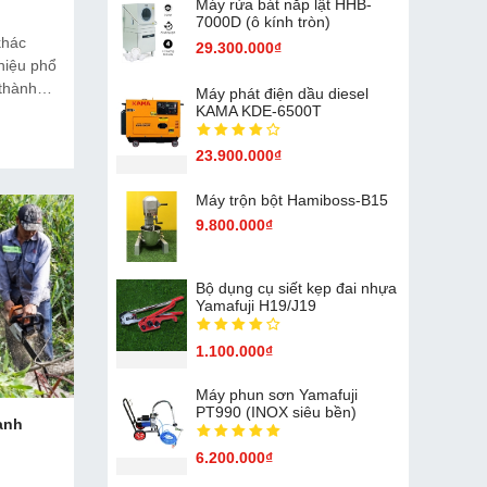
Máy rửa bát nắp lật HHB-
7000D (ô kính tròn)
khác
29.300.000₫
hiệu phổ
 thành
Máy phát điện dầu diesel
n thiết
KAMA KDE-6500T
23.900.000₫
Máy trộn bột Hamiboss-B15
9.800.000₫
Bộ dụng cụ siết kẹp đai nhựa
Yamafuji H19/J19
1.100.000₫
Máy phun sơn Yamafuji
PT990 (INOX siêu bền)
anh
6.200.000₫