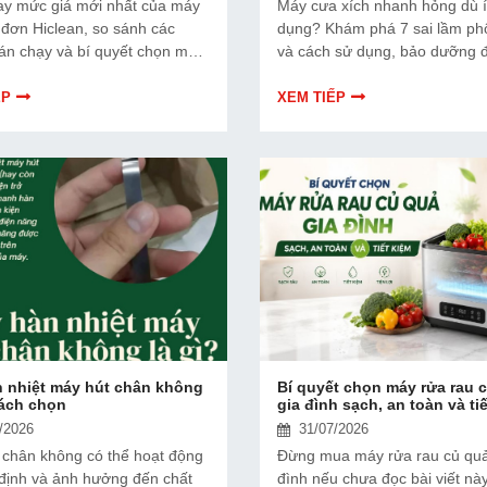
y mức giá mới nhất của máy
Máy cưa xích nhanh hỏng dù í
 đơn Hiclean, so sánh các
dụng? Khám phá 7 sai lầm ph
án chạy và bí quyết chọn mua
và cách sử dụng, bảo dưỡng 
 cầu, tiết kiệm chi phí.
tăng tuổi thọ, tiết kiệm chi phí
chữa.
ẾP
XEM TIẾP
 nhiệt máy hút chân không
Bí quyết chọn máy rửa rau 
cách chọn
gia đình sạch, an toàn và ti
/2026
31/07/2026
 chân không có thể hoạt động
Đừng mua máy rửa rau củ quả
định và ảnh hưởng đến chất
đình nếu chưa đọc bài viết n