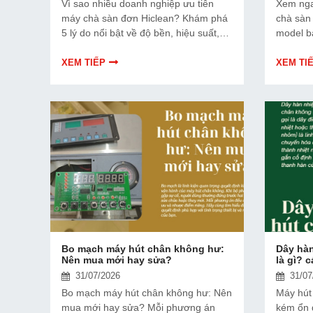
Vì sao nhiều doanh nghiệp ưu tiên
Xem nga
máy chà sàn đơn Hiclean? Khám phá
chà sàn
5 lý do nổi bật về độ bền, hiệu suất,
model b
chi phí đầu tư và khả năng làm sạch
đúng nhu
vượt trội so với nhiều thương hiệu
XEM TIẾP
XEM TI
khác.
Bo mạch máy hút chân không hư:
Dây hàn
Nên mua mới hay sửa?
là gì? 
31/07/2026
31/07
Bo mạch máy hút chân không hư: Nên
Máy hút
mua mới hay sửa? Mỗi phương án
kém ổn 