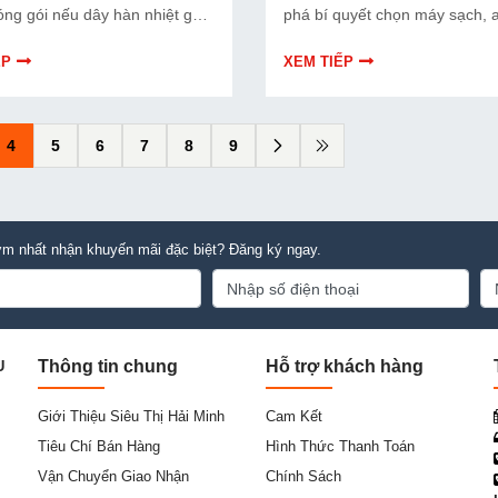
óng gói nếu dây hàn nhiệt gặp
phá bí quyết chọn máy sạch, a
 viết dưới đây sẽ giúp bạn hiểu
tiết kiệm điện nước và phù hợ
ề dây hàn nhiệt và cách lựa
nhu cầu sử dụng để đầu tư hi
ẾP
XEM TIẾP
ù hợp.
bền lâu.
4
5
6
7
8
9
m nhất nhận khuyến mãi đặc biệt? Đăng ký ngay.
Thông tin chung
Hỗ trợ khách hàng
U
Giới Thiệu Siêu Thị Hải Minh
Cam Kết
Tiêu Chí Bán Hàng
Hình Thức Thanh Toán
Vận Chuyển Giao Nhận
Chính Sách