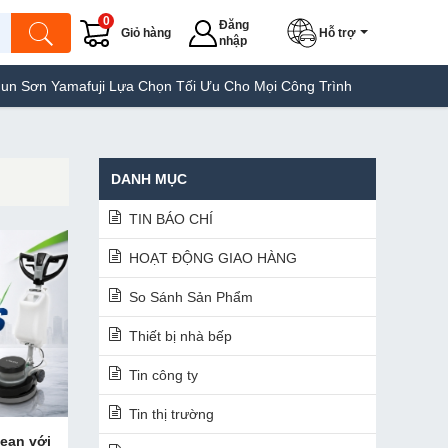
0
Đăng
Giỏ hàng
Hỗ trợ
nhập
amafuji Lựa Chọn Tối Ưu Cho Mọi Công Trình
Máy Hàn Túi Yamafu
DANH MỤC
TIN BÁO CHÍ
HOẠT ĐỘNG GIAO HÀNG
So Sánh Sản Phẩm
Thiết bị nhà bếp
Tin công ty
Tin thị trường
lean với