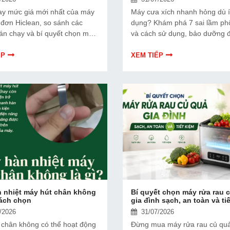
y mức giá mới nhất của máy
Máy cưa xích nhanh hỏng dù í
 đơn Hiclean, so sánh các
dụng? Khám phá 7 sai lầm ph
án chạy và bí quyết chọn mua
và cách sử dụng, bảo dưỡng 
 cầu, tiết kiệm chi phí.
tăng tuổi thọ, tiết kiệm chi phí
chữa.
ẾP
XEM TIẾP
 nhiệt máy hút chân không
Bí quyết chọn máy rửa rau 
cách chọn
gia đình sạch, an toàn và ti
/2026
31/07/2026
 chân không có thể hoạt động
Đừng mua máy rửa rau củ quả