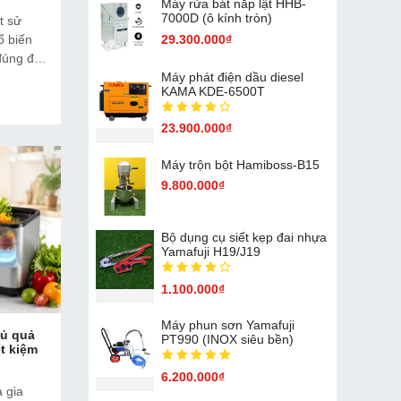
Máy rửa bát nắp lật HHB-
7000D (ô kính tròn)
t sử
ổ biến
29.300.000₫
đúng để
 sửa
Máy phát điện dầu diesel
KAMA KDE-6500T
23.900.000₫
Máy trộn bột Hamiboss-B15
9.800.000₫
Bộ dụng cụ siết kẹp đai nhựa
Yamafuji H19/J19
1.100.000₫
Máy phun sơn Yamafuji
củ quả
PT990 (INOX siêu bền)
ết kiệm
6.200.000₫
 gia