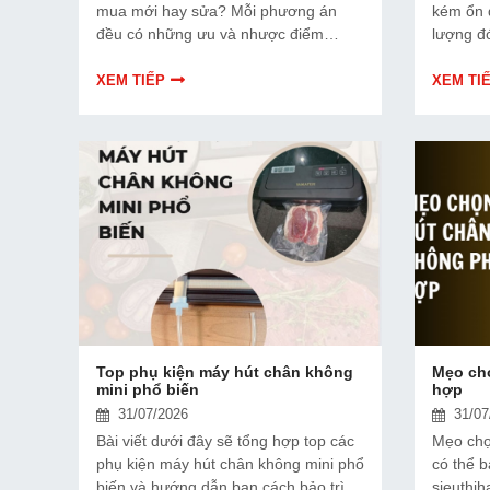
mua mới hay sửa? Mỗi phương án
kém ổn 
đều có những ưu và nhược điểm
lượng đ
riêng. Hãy cùng tìm hiểu để đưa ra
lỗi. Bài
quyết định phù hợp với tình trạng thiết
rõ hơn v
XEM TIẾP
XEM TI
bị và ngân sách của bạn.
chọn ph
Top phụ kiện máy hút chân không
Mẹo ch
mini phổ biến
hợp
31/07/2026
31/07
Bài viết dưới đây sẽ tổng hợp top các
Mẹo chọ
phụ kiện máy hút chân không mini phổ
có thể 
biến và hướng dẫn bạn cách bảo trì,
sieuthih