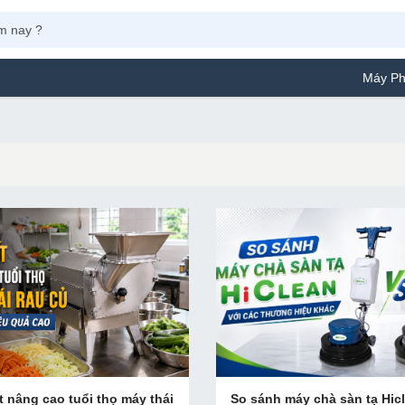
Máy Phun Sơn Y
t nâng cao tuổi thọ máy thái
So sánh máy chà sàn tạ Hic