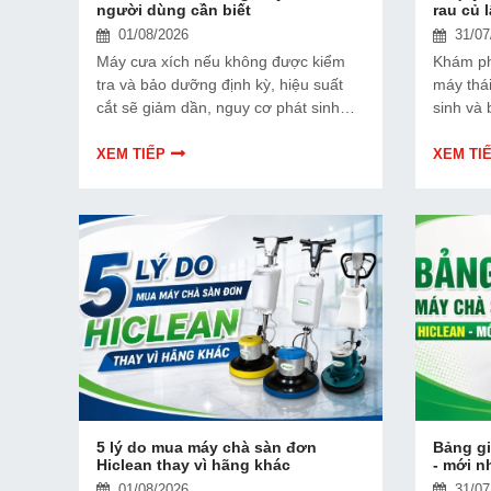
người dùng cần biết
rau củ 
01/08/2026
31/07
Máy cưa xích nếu không được kiểm
Khám ph
tra và bảo dưỡng định kỳ, hiệu suất
máy thá
cắt sẽ giảm dần, nguy cơ phát sinh
sinh và
hỏng hóc cũng tăng lên. Vậy bao lâu
máy bền
nên bảo dưỡng cưa xích một lần?
XEM TIẾP
XEM TI
Dưới đây là các mốc bảo dưỡng quan
trọng người dùng cần biết!
5 lý do mua máy chà sàn đơn
Bảng gi
Hiclean thay vì hãng khác
- mới n
01/08/2026
31/07