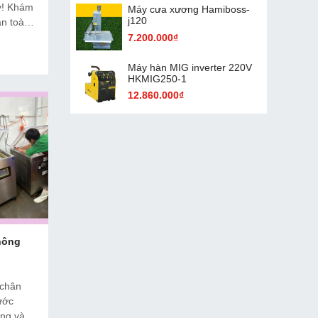
ày! Khám
Máy cưa xương Hamiboss-
j120
n toàn,
p với
7.200.000₫
ệu quả,
Máy hàn MIG inverter 220V
HKMIG250-1
12.860.000₫
hông
 chân
ước
úng và