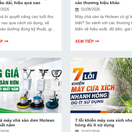
lâu dài, hiệu quả cao
các thương hiệu khác
/2026
01/08/2026
á bí quyết nâng cao tuổi thọ
Máy chà sàn tạ Hiclean có gì 
i rau qua cách sử dụng, vệ
biệt? So sánh với các thương 
 bảo dưỡng đúng kỹ thuật, giúp
biến về hiệu suất, độ bền, giá
 hơn và hoạt động hiệu quả.
và chi phí vận hành để lựa chọ
bị phù hợp.
ẾP
XEM TIẾP
á máy chà sàn đơn Hiclean
7 lỗi khiến máy cưa xích nh
hất năm
hỏng dù ít sử dụng
/2026
31/07/2026