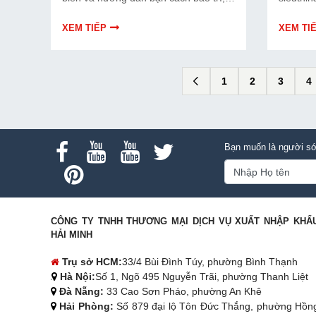
thay thế chuẩn kỹ thuật ngay tại nhà.
lựa chọn
đây nhé
XEM TIẾP
XEM TI
1
2
3
4
Bạn muốn là người sớ
CÔNG TY TNHH THƯƠNG MẠI DỊCH VỤ XUẤT NHẬP KHẨ
HẢI MINH
Trụ sở HCM:
33/4 Bùi Đình Túy, phường Bình Thạnh
Hà Nội:
Số 1, Ngõ 495 Nguyễn Trãi, phường Thanh Liệt
Đà Nẵng:
33 Cao Sơn Pháo, phường An Khê
Hải Phòng:
Số 879 đại lộ Tôn Đức Thắng, phường Hồn