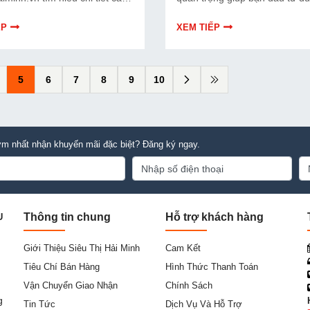
 qua thông tin bài viết dưới
tiết kiệm chi phí về lâu dài. Bài
!
dưới đây sẽ chia sẻ đầy đủ và c
ẾP
XEM TIẾP
về địa chỉ cung cấp máy đóng 
chân không công nghiệp đánh
tham khảo. Xem ngay nhé!
5
6
7
8
9
10
m nhất nhận khuyến mãi đặc biệt? Đăng ký ngay.
Thông tin chung
Hỗ trợ khách hàng
U
Giới Thiệu Siêu Thị Hải Minh
Cam Kết
Tiêu Chí Bán Hàng
Hình Thức Thanh Toán
Vận Chuyển Giao Nhận
Chính Sách
g
Tin Tức
Dịch Vụ Và Hỗ Trợ