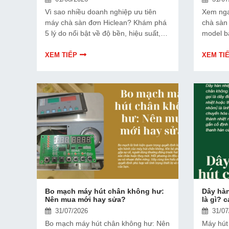
Vì sao nhiều doanh nghiệp ưu tiên
Xem nga
máy chà sàn đơn Hiclean? Khám phá
chà sàn
5 lý do nổi bật về độ bền, hiệu suất,
model b
chi phí đầu tư và khả năng làm sạch
đúng nhu
vượt trội so với nhiều thương hiệu
XEM TIẾP
XEM TI
khác.
Bo mạch máy hút chân không hư:
Dây hàn
Nên mua mới hay sửa?
là gì? 
31/07/2026
31/07
Bo mạch máy hút chân không hư: Nên
Máy hút