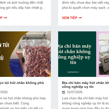
định và ảnh hưởng đến chất
đình nếu chưa đọc bài viết n
óng gói nếu dây hàn nhiệt gặp
phá bí quyết chọn máy sạch, a
 viết dưới đây sẽ giúp bạn hiểu
tiết kiệm điện nước và phù hợ
ề dây hàn nhiệt và cách lựa
nhu cầu sử dụng để đầu tư hi
ẾP
XEM TIẾP
ù hợp.
bền lâu.
ọn túi hút chân không phù
Địa chỉ bán máy hút chân k
công nghiệp uy tín
/2026
31/07/2026
n túi hút chân không phù hợp
Lựa chọn địa chỉ bán máy hút
bạn chưa biết. Cùng
không công nghiệp uy tín là b
aiminh.vn tìm hiểu chi tiết cách
quan trọng giúp bạn đầu tư đ