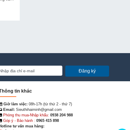
 viết
hi tiết
gói hút
 để bạn
Đăng ký
Thông tin khác
Giờ làm việc:
08h-17h (từ thứ 2 - thứ 7)
Email:
Sieuthihaiminh@gmail.com
Phòng thu mua-Nhập khẩu:
0938 204 988
Góp ý - Bảo hành :
0965 415 898
Hotline tư vấn mua hàng: