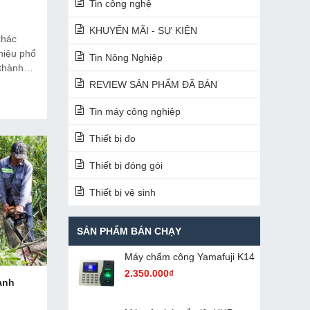
Tin công nghệ
KHUYẾN MÃI - SỰ KIỆN
khác
hiệu phổ
Tin Nông Nghiệp
 thành
n thiết
REVIEW SẢN PHẨM ĐÃ BÁN
Tin máy công nghiệp
Thiết bị đo
Thiết bị đóng gói
Thiết bị vệ sinh
SẢN PHẨM BÁN CHẠY
Máy chấm cô​ng Yamafuji K14
2.350.000₫
anh