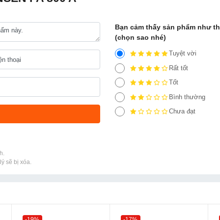
Bạn cảm thấy sản phẩm như t
(chọn sao nhé)
Tuyệt vời
Rất tốt
Tốt
Bình thường
Chưa đạt
h.
ý sẽ bị xóa.
-19%
-17%