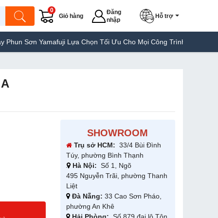
0
Đăng
Giỏ hàng
Hỗ trợ
nhập
Yamafuji Lựa Chọn Tối Ưu Cho Mọi Công Trình
Máy Hàn Túi Yamaf
 A
SHOWROOM
Trụ sở HCM:
33/4 Bùi Đình
Túy, phường Bình Thạnh
Hà Nội:
Số 1, Ngõ
495 Nguyễn Trãi, phường Thanh
Liệt
Đà Nẵng:
33 Cao Sơn Pháo,
phường An Khê
g
Hải Phòng:
Số 879 đại lộ Tôn