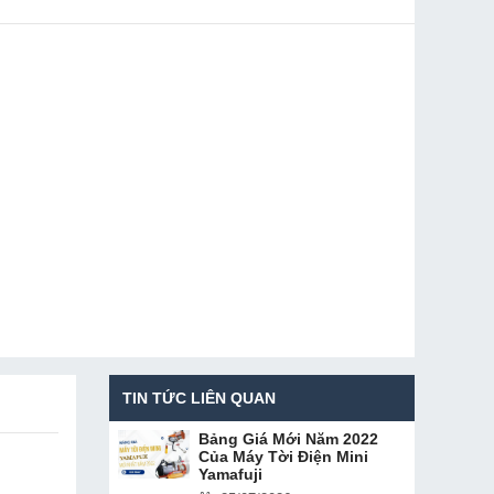
TIN TỨC LIÊN QUAN
Bảng Giá Mới Năm 2022
Của Máy Tời Điện Mini
Yamafuji