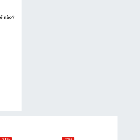
hế nào?
-21%
-22%