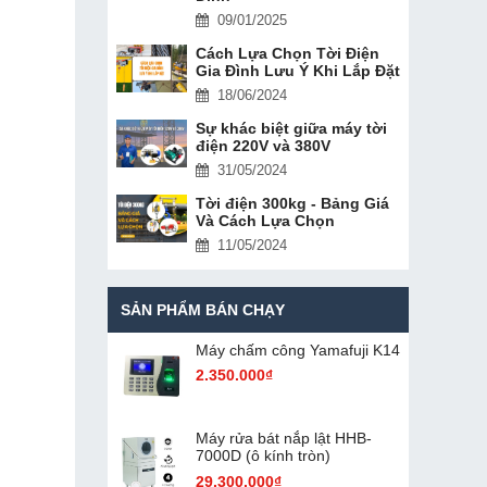
09/01/2025
Cách Lựa Chọn Tời Điện
Gia Đình Lưu Ý Khi Lắp Đặt
18/06/2024
Sự khác biệt giữa máy tời
điện 220V và 380V
31/05/2024
Tời điện 300kg - Bảng Giá
Và Cách Lựa Chọn
11/05/2024
SẢN PHẨM BÁN CHẠY
Máy chấm cô​ng Yamafuji K14
2.350.000₫
Máy rửa bát nắp lật HHB-
7000D (ô kính tròn)
29.300.000₫