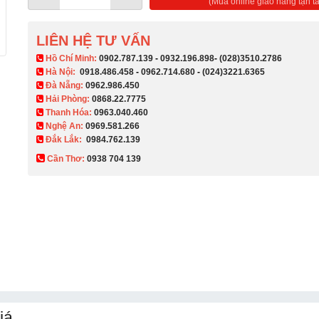
(Mua online giao hàng tận ta
LIÊN HỆ TƯ VẤN
​ Hồ Chí Minh:
0902.787.139
-
0932.196.898
-
(028)3510.2786
Hà Nội:
0918.486.458
-
0962.714.680
-
(024)3221.6365
Đà Nẵng:
0962.986.450
Hải Phòng:
0868.22.7775
Thanh Hóa:
0963.040.460
Nghệ An:
0969.581.266
Đắk Lắk:
0984.762.139
Cần Thơ:
0938 704 139​
iá