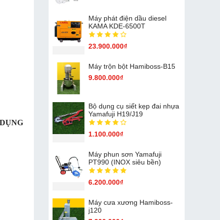
Máy phát điện dầu diesel
KAMA KDE-6500T
23.900.000₫
Máy trộn bột Hamiboss-B15
9.800.000₫
Bộ dụng cụ siết kẹp đai nhựa
Yamafuji H19/J19
 DỤNG
1.100.000₫
Máy phun sơn Yamafuji
PT990 (INOX siêu bền)
6.200.000₫
Máy cưa xương Hamiboss-
j120