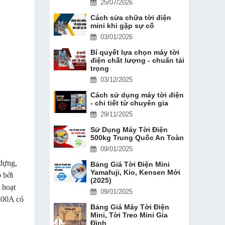
25/07/2026
Cách sửa chữa tời điện
mini khi gặp sự cố
03/01/2026
Bí quyết lựa chọn máy tời
điện chất lượng - chuẩn tải
trọng
03/12/2025
Cách sử dụng máy tời điện
- chi tiết từ chuyên gia
29/11/2025
Sử Dụng Máy Tời Điện
500kg Trung Quốc An Toàn
09/01/2025
 dựng,
Bảng Giá Tời Điện Mini
Yamafuji, Kio, Kensen Mới
 bởi
(2025)
hoạt
09/01/2025
 800A có
Bảng Giá Máy Tời Điện
Mini, Tời Treo Mini Gia
Đình