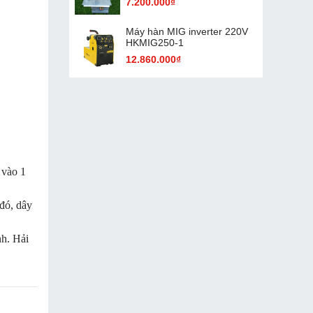
7.200.000₫
Máy hàn MIG inverter 220V
HKMIG250-1
12.860.000₫
 vào 1
 đó, dây
nh. Hải