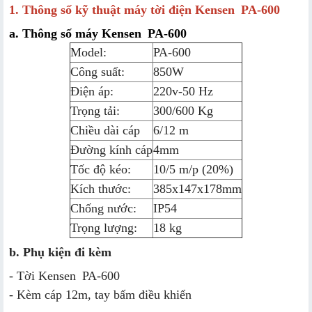
1. Thông số kỹ thuật máy tời điện Kensen
PA-600
a. Thông số máy
Kensen
PA-600
Model:
PA-600
Công suất:
850W
Điện áp:
220v-50 Hz
Trọng tải:
300/600 Kg
Chiều dài cáp
6/12 m
Đường kính cáp
4mm
Tốc độ kéo:
10/5 m/p (20%)
Kích thước:
385x147x178mm
Chống nước:
IP54
Trọng lượng:
18 kg
b. Phụ kiện đi kèm
- Tời
Kensen
PA-600
- Kèm cáp 12m, tay bấm điều khiển