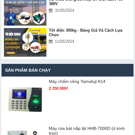
380V
31/05/2024
Tời điện 300kg - Bảng Giá Và Cách Lựa
Chọn
11/05/2024
SẢN PHẨM BÁN CHẠY
Máy chấm cô​ng Yamafuji K14
2.350.000₫
Máy rửa bát nắp lật HHB-7000D (ô kính
tròn)