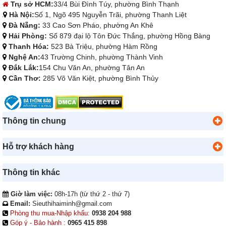
Trụ sở HCM:
33/4 Bùi Đình Túy, phường Bình Thạnh
Hà Nội:
Số 1, Ngõ 495 Nguyễn Trãi, phường Thanh Liệt
Đà Nẵng:
33 Cao Sơn Pháo, phường An Khê
Hải Phòng:
Số 879 đại lộ Tôn Đức Thắng, phường Hồng Bàng
Thanh Hóa:
523 Bà Triệu, phường Hàm Rồng
Nghệ An:
43 Trường Chinh, phường Thành Vinh
Đắk Lắk:
154 Chu Văn An, phường Tân An
Cần Thơ:
285 Võ Văn Kiệt, phường Bình Thủy
Thông tin chung
Hỗ trợ khách hàng
Thông tin khác
Giờ làm việc:
08h-17h (từ thứ 2 - thứ 7)
Email:
Sieuthihaiminh@gmail.com
Phòng thu mua-Nhập khẩu:
0938 204 988
Góp ý - Bảo hành :
0965 415 898