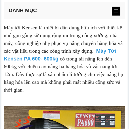
DANH MỤC
Máy tời Kensen là thiết bị dân dụng hữu ích với thiết kế
a. Thông số máy Kensen PA-600
nhỏ gọn gàng sử dụng rộng rãi trong công xưởng, nhà
máy, công nghiệp nhẹ phục vụ nâng chuyển hàng hóa và
b. Phụ kiện đi kèm
các vật liệu trong các công trình xây dựng.
Máy Tời
Kensen PA 600- 600kg
có trọng tải nâng lên đến
600kg với chiều cao nâng hạ hàng hóa và vật nặng tới
a. Thiết kế tời PA 600
12m. Đây thực sự là sản phẩm lí tưởng cho việc nâng hạ
hàng hóa lên cao mà không phải mất nhiều công sức và
b. Đặc điểm nổi bật
thời gian.