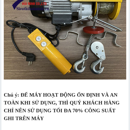
Chú ý: ĐỂ MÁY HOẠT ĐỘNG ỔN ĐỊNH VÀ AN
TOÀN KHI SỬ DỤNG, THÌ QUÝ KHÁCH HÀNG
CHỈ NÊN SỬ DỤNG TỐI ĐA 70% CÔNG SUẤT
GHI TRÊN MÁY