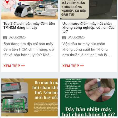
Top 3 địa chỉ bán máy đếm tiền
Ưu nhược điểm máy hút chân
TP.HCM đáng tin cậy
không công nghiệp, có nên đầu
tư?
07/08/2026
04/08/2026
Bạn đang tìm địa chỉ bán máy
Việc đầu tư máy hút chân
đếm tiền HCM chính hãng, giá
không công suất lớn không
tốt và bảo hành uy tín? Khám
đơn thuần là chi phí, mà là
phá ngay Top 3 đơn vị được
cách bạn bảo vệ chất lượng
nhiều doanh nghiệp, cửa hàng
sản phẩm và nâng cao vị thế
XEM TIẾP
XEM TIẾP
và ngân hàng tin tưởng lựa
thương hiệu trên thị trường.
chọn.
Tìm hiểu ngay về ưu nhược
điểm của thiết bị này để có
thêm thông tin và giúp bạn đưa
ra lựa chọn phù hợp, hiệu quả
hơn nhé!