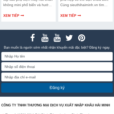
không mini phổ biến và hướng
Cùng sieuthihaiminh.vn tìm
dẫn bạn cách bảo trì, thay thế
hiểu chi tiết cách lựa chọn qua
chuẩn kỹ thuật ngay tại nhà.
thông tin bài viết dưới đây nhé!
XEM TIẾP
XEM TIẾP
Bạn muốn là người sớm nhất nhận khuyến mãi đặc biệt? Đăng ký ngay.
Đăng ký
CÔNG TY TNHH THƯƠNG MẠI DỊCH VỤ XUẤT NHẬP KHẨU HẢI MINH