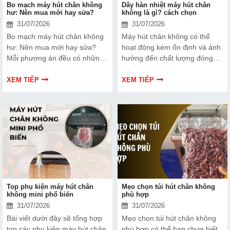
Bo mạch máy hút chân không
Dây hàn nhiệt máy hút chân
hư: Nên mua mới hay sửa?
không là gì? cách chọn
31/07/2026
31/07/2026
Bo mạch máy hút chân không
Máy hút chân không có thể
hư: Nên mua mới hay sửa?
hoạt động kém ổn định và ảnh
Mỗi phương án đều có những
hưởng đến chất lượng đóng
ưu và nhược điểm riêng. Hãy
gói nếu dây hàn nhiệt gặp lỗi.
cùng tìm hiểu để đưa ra quyết
Bài viết dưới đây sẽ giúp bạn
XEM TIẾP
XEM TIẾP
định phù hợp với tình trạng
hiểu rõ hơn về dây hàn nhiệt
thiết bị và ngân sách của bạn.
và cách lựa chọn phù hợp.
Top phụ kiện máy hút chân
Mẹo chọn túi hút chân không
không mini phổ biến
phù hợp
31/07/2026
31/07/2026
Bài viết dưới đây sẽ tổng hợp
Mẹo chọn túi hút chân không
top các phụ kiện máy hút chân
phù hợp có thể bạn chưa biết.