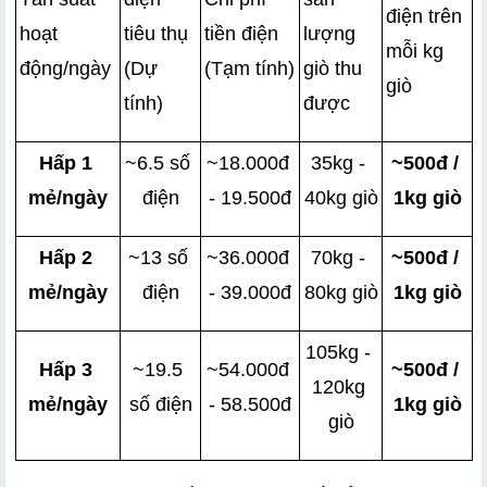
điện trên 
hoạt 
tiêu thụ 
tiền điện 
lượng 
mỗi kg 
động/ngày
(Dự 
(Tạm tính)
giò thu 
giò
tính)
được
Hấp 1 
~6.5 số 
~18.000đ 
35kg - 
~500đ / 
mẻ/ngày
điện
- 19.500đ
40kg giò
1kg giò
Hấp 2 
~13 số 
~36.000đ 
70kg - 
~500đ / 
mẻ/ngày
điện
- 39.000đ
80kg giò
1kg giò
105kg - 
Hấp 3 
~19.5 
~54.000đ 
~500đ / 
120kg 
mẻ/ngày
số điện
- 58.500đ
1kg giò
giò