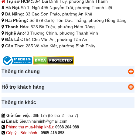
Trụ sở HCM:
33/4 Bùi Đình Túy, phường Bình Thạnh
Hà Nội:
Số 1, Ngõ 495 Nguyễn Trãi, phường Thanh Liệt
Đà Nẵng:
33 Cao Sơn Pháo, phường An Khê
Hải Phòng:
Số 879 đại lộ Tôn Đức Thắng, phường Hồng Bàng
Thanh Hóa:
523 Bà Triệu, phường Hàm Rồng
Nghệ An:
43 Trường Chinh, phường Thành Vinh
Đắk Lắk:
154 Chu Văn An, phường Tân An
Cần Thơ:
285 Võ Văn Kiệt, phường Bình Thủy
Thông tin chung
Hỗ trợ khách hàng
Thông tin khác
Giờ làm việc:
08h-17h (từ thứ 2 - thứ 7)
Email:
Sieuthihaiminh@gmail.com
Phòng thu mua-Nhập khẩu:
0938 204 988
Góp ý - Bảo hành :
0965 415 898