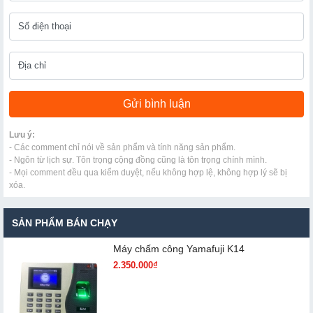
Lưu ý:
- Các comment chỉ nói về sản phẩm và tính năng sản phẩm.
- Ngôn từ lịch sự. Tôn trọng cộng đồng cũng là tôn trọng chính mình.
- Mọi comment đều qua kiểm duyệt, nếu không hợp lệ, không hợp lý sẽ bị
xóa.
SẢN PHẨM BÁN CHẠY
Máy chấm cô​ng Yamafuji K14
2.350.000₫