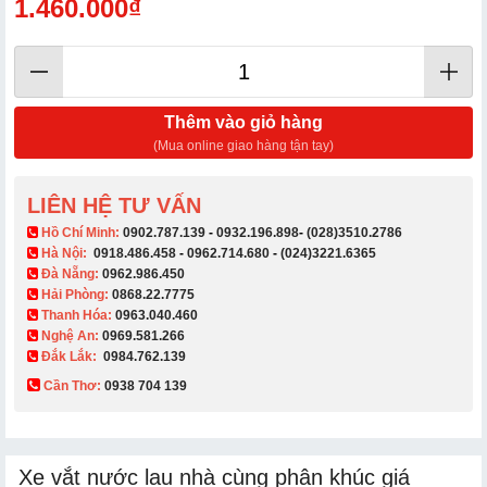
1.460.000₫
Thêm vào giỏ hàng
(Mua online giao hàng tận tay)
LIÊN HỆ TƯ VẤN
​ Hồ Chí Minh:
0902.787.139
-
0932.196.898
-
(028)3510.2786
Hà Nội:
0918.486.458
-
0962.714.680
-
(024)3221.6365
Đà Nẵng:
0962.986.450
Hải Phòng:
0868.22.7775
Thanh Hóa:
0963.040.460
Nghệ An:
0969.581.266
Đắk Lắk:
0984.762.139
Cần Thơ:
0938 704 139​
Xe vắt nước lau nhà cùng phân khúc giá