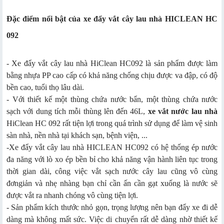
Đặc điểm nổi bật của xe đẩy vắt cây lau nhà HICLEAN HC
092
- Xe đẩy vắt cây lau nhà HiClean HC092 là sản phẩm được làm
bằng nhựa PP cao cấp có khả năng chống chịu được va đập, có độ
bền cao, tuổi thọ lâu dài.
- Với thiết kế một thùng chứa nước bẩn, một thùng chứa nước
sạch với dung tích mỗi thùng lên đến 46L,
xe vắt nước lau nhà
HiClean HC 092 rất tiện lợi trong quá trình sử dụng để làm vệ sinh
sàn nhà, nền nhà tại khách sạn, bệnh viện, ...
-Xe đẩy vắt cây lau nhà HICLEAN HC092 có hệ thống ép nước
đa năng với lò xo ép bền bỉ cho khả năng vận hành liên tục trong
thời gian dài, công việc vắt sạch nước cây lau cũng vô cùng
đơngiản và nhẹ nhàng bạn chỉ cần ấn cần gạt xuống là nước sẽ
được vắt ra nhanh chóng vô cùng tiện lợi.
- Sản phẩm kích thước nhỏ gọn, trọng lượng nên bạn đẩy xe đi dễ
dàng mà không mất sức. Việc di chuyển rất dễ dàng nhờ thiết kế