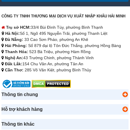
CÔNG TY TNHH THƯƠNG MẠI DỊCH VỤ XUẤT NHẬP KHẨU HẢI MINH
Trụ sở HCM:
33/4 Bùi Đình Túy, phường Bình Thạnh
Hà Nội:
Số 1, Ngõ 495 Nguyễn Trãi, phường Thanh Liệt
Đà Nẵng:
33 Cao Sơn Pháo, phường An Khê
Hải Phòng:
Số 879 đại lộ Tôn Đức Thắng, phường Hồng Bàng
Thanh Hóa:
523 Bà Triệu, phường Hàm Rồng
Nghệ An:
43 Trường Chinh, phường Thành Vinh
Đắk Lắk:
154 Chu Văn An, phường Tân An
Cần Thơ:
285 Võ Văn Kiệt, phường Bình Thủy
Thông tin chung
Hỗ trợ khách hàng
Thông tin khác