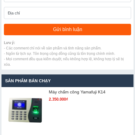
Lưu ý:
- Các comment chỉ nói về sản phẩm và tính năng sản phẩm.
- Ngôn từ lịch sự. Tôn trọng cộng đồng cũng là tôn trọng chính mình.
- Mọi comment đều qua kiểm duyệt, nếu không hợp lệ, không hợp lý sẽ bị
xóa.
SẢN PHẨM BÁN CHẠY
Máy chấm cô​ng Yamafuji K14
2.350.000₫