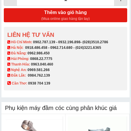
Thêm vào giỏ hàng
(Mua online giao hàng tận tay)
LIÊN HỆ TƯ VẤN
​ Hồ Chí Minh:
0902.787.139
-
0932.196.898
-
(028)3510.2786
Hà Nội:
0918.486.458
-
0962.714.680
-
(024)3221.6365
Đà Nẵng:
0962.986.450
Hải Phòng:
0868.22.7775
Thanh Hóa:
0963.040.460
Nghệ An:
0969.581.266
Đắk Lắk:
0984.762.139
Cần Thơ:
0938 704 139​
Phụ kiện máy đầm cóc cùng phân khúc giá