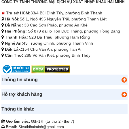
CÔNG TY TNHH THƯƠNG MẠI DỊCH VỤ XUẤT NHẬP KHẨU HẢI MINH
Trụ sở HCM:
33/4 Bùi Đình Túy, phường Bình Thạnh
Hà Nội:
Số 1, Ngõ 495 Nguyễn Trãi, phường Thanh Liệt
Đà Nẵng:
33 Cao Sơn Pháo, phường An Khê
Hải Phòng:
Số 879 đại lộ Tôn Đức Thắng, phường Hồng Bàng
Thanh Hóa:
523 Bà Triệu, phường Hàm Rồng
Nghệ An:
43 Trường Chinh, phường Thành Vinh
Đắk Lắk:
154 Chu Văn An, phường Tân An
Cần Thơ:
285 Võ Văn Kiệt, phường Bình Thủy
Thông tin chung
Hỗ trợ khách hàng
Thông tin khác
Giờ làm việc:
08h-17h (từ thứ 2 - thứ 7)
Email:
Sieuthihaiminh@gmail.com