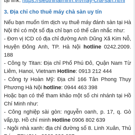
tại link:
https://sieuthihaiminh.vn/may-cha-san.html
3. Địa chỉ cho thuê máy chà sàn uy tín
Nếu bạn muốn tìm dịch vụ thuê máy đánh sàn tại Hà
Nội thì có một số địa chỉ bạn có thể cân nhắc như:
- Đơn vị ICD có địa chỉ đường Anh Dũng Xã Kim Nỗ,
Huyện Đông Anh, TP. Hà Nội
hotline
0242.2009.
188
- Công ty Titan: Địa chỉ Phố Phú Đô, Quận Nam Từ
Liêm, Hanoi, Vietnam
Hotline
: 0913 212 444
- Công ty Hoàn Mỹ: Địa chỉ 166 Tân Phong Thụy
Phương Hà Nội
hotline
: 0944 463 398
Hoặc bạn có thể tham khảo một số chi nhánh tại Hồ
Chí Minh như:
- Công nghiệp sài gòn: nguyễn oanh, p. 17, q. Gò
vấp,tp. Hồ chí minh
Hotline
0906 802 639
- Ngôi nhà xanh: địa chỉ đường số 8. Linh Xuân, Thủ