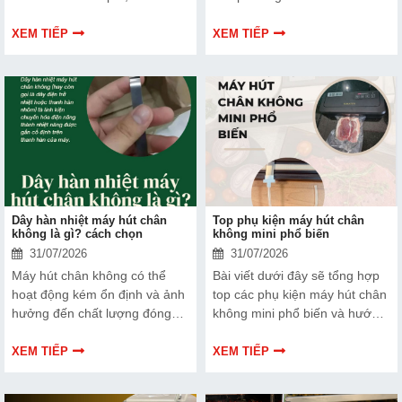
cách bạn bảo vệ chất lượng
ưu và nhược điểm riêng. Hãy
sản phẩm và nâng cao vị thế
cùng tìm hiểu để đưa ra quyết
XEM TIẾP
XEM TIẾP
thương hiệu trên thị trường.
định phù hợp với tình trạng
Tìm hiểu ngay về ưu nhược
thiết bị và ngân sách của bạn.
điểm của thiết bị này để có
thêm thông tin và giúp bạn đưa
ra lựa chọn phù hợp, hiệu quả
hơn nhé!
Dây hàn nhiệt máy hút chân
Top phụ kiện máy hút chân
không là gì? cách chọn
không mini phổ biến
31/07/2026
31/07/2026
Máy hút chân không có thể
Bài viết dưới đây sẽ tổng hợp
hoạt động kém ổn định và ảnh
top các phụ kiện máy hút chân
hưởng đến chất lượng đóng
không mini phổ biến và hướng
gói nếu dây hàn nhiệt gặp lỗi.
dẫn bạn cách bảo trì, thay thế
Bài viết dưới đây sẽ giúp bạn
chuẩn kỹ thuật ngay tại nhà.
XEM TIẾP
XEM TIẾP
hiểu rõ hơn về dây hàn nhiệt
và cách lựa chọn phù hợp.