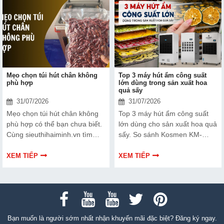
Mẹo chọn túi hút chân không
Top 3 máy hút ẩm công suất
phù hợp
lớn dùng trong sản xuất hoa
quả sấy
31/07/2026
31/07/2026
Mẹo chọn túi hút chân không
Top 3 máy hút ẩm công suất
phù hợp có thể bạn chưa biết.
lớn dùng cho sản xuất hoa quả
Cùng sieuthihaiminh.vn tìm
sấy. So sánh Kosmen KM-
hiểu chi tiết cách lựa chọn qua
180S, FujiE HM-2408DS và
thông tin bài viết dưới đây nhé!
FujiE HM-1800D theo công
XEM TIẾP
XEM TIẾP
suất, lưu lượng gió và nhu cầu
sử dụng.
Bạn muốn là người sớm nhất nhận khuyến mãi đặc biệt? Đăng ký ngay.