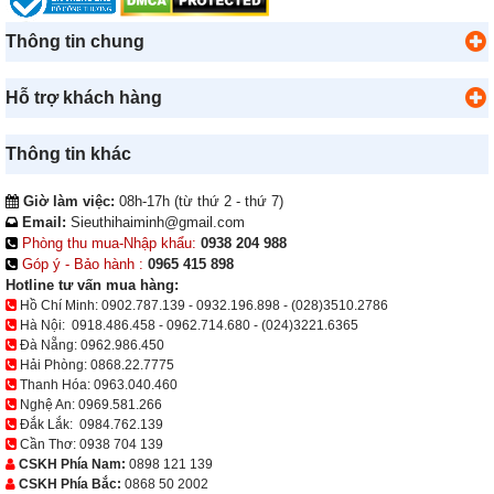
Thông tin chung
Hỗ trợ khách hàng
Thông tin khác
Giờ làm việc:
08h-17h (từ thứ 2 - thứ 7)
Email:
Sieuthihaiminh@gmail.com
Phòng thu mua-Nhập khẩu:
0938 204 988
Góp ý - Bảo hành :
0965 415 898
Hotline tư vấn mua hàng:
Hồ Chí Minh:
0902.787.139
-
0932.196.898
-
(028)3510.2786
Hà Nội:
0918.486.458
-
0962.714.680
-
(024)3221.6365
Đà Nẵng:
0962.986.450
Hải Phòng:
0868.22.7775
Thanh Hóa:
0963.040.460
Nghệ An:
0969.581.266
Đắk Lắk:
0984.762.139
Cần Thơ:
0938 704 139
CSKH Phía Nam:
0898 121 139
CSKH Phía Bắc:
0868 50 2002