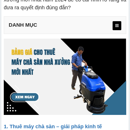
đưa ra quyết định đúng đắn?
DANH MỤC
a. Máy lau sàn mini
b. Máy đánh sàn đơn
c. Máy chà sàn liên hợp
d. Máy đánh chà sàn ngồi lái
1. Thuê máy chà sàn – giải pháp kinh tế