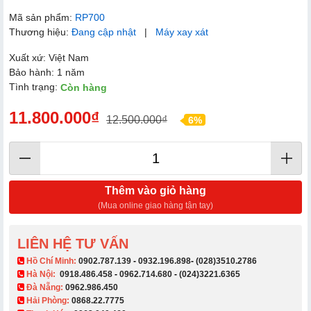
Mã sản phẩm:
RP700
Thương hiệu:
Đang cập nhật
|
Máy xay xát
Xuất xứ: Việt Nam
Bảo hành: 1 năm
Tình trạng:
Còn hàng
11.800.000₫
12.500.000₫
6%
Thêm vào giỏ hàng
(Mua online giao hàng tận tay)
LIÊN HỆ TƯ VẤN
​ Hồ Chí Minh:
0902.787.139
-
0932.196.898
-
(028)3510.2786
Hà Nội:
0918.486.458
-
0962.714.680
-
(024)3221.6365
Đà Nẵng:
0962.986.450
Hải Phòng:
0868.22.7775