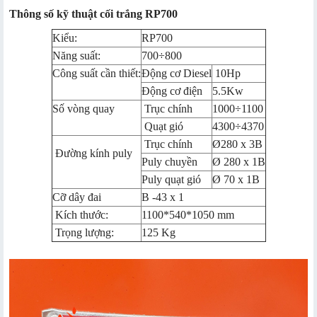
Thông số kỹ thuật cối trắng RP700
Kiểu:
RP700
Năng suất:
700÷800
Công suất cần thiết:
Động cơ Diesel
10Hp
Động cơ điện
5.5Kw
Số vòng quay
Trục chính
1000÷1100
Quạt gió
4300÷4370
Trục chính
Ø280 x 3B
Đường kính puly
Puly chuyền
Ø 280 x 1B
Puly quạt gió
Ø 70 x 1B
Cỡ dây đai
B -43 x 1
Kích thước:
1100*540*1050 mm
Trọng lượng:
125 Kg