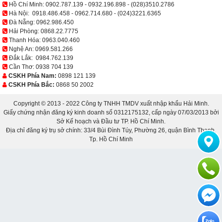
Hồ Chí Minh:
0902.787.139
-
0932.196.898
-
(028)3510.2786
Hà Nội:
0918.486.458
-
0962.714.680
-
(024)3221.6365
Đà Nẵng:
0962.986.450
Hải Phòng:
0868.22.7775
Thanh Hóa:
0963.040.460
Nghệ An:
0969.581.266
Đắk Lắk:
0984.762.139
Cần Thơ:
0938 704 139
CSKH Phía Nam:
0898 121 139
CSKH Phía Bắc:
0868 50 2002
Copyright © 2013 - 2022 Công ty TNHH TMDV xuất nhập khẩu Hải Minh.
Giấy chứng nhận đăng ký kinh doanh số 0312175132, cấp ngày 07/03/2013 bởi
Sở Kế hoạch và Đầu tư TP. Hồ Chí Minh.
Địa chỉ đăng ký trụ sở chính: 33/4 Bùi Đình Túy, Phường 26, quận Bình Thạnh,
Tp. Hồ Chí Minh