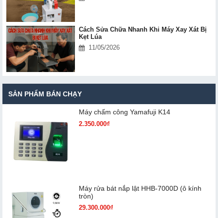
Cách Sửa Chữa Nhanh Khi Máy Xay Xát Bị
Kẹt Lúa
11/05/2026
SẢN PHẨM BÁN CHẠY
Máy chấm cô​ng Yamafuji K14
2.350.000₫
Máy rửa bát nắp lật HHB-7000D (ô kính
tròn)
29.300.000₫