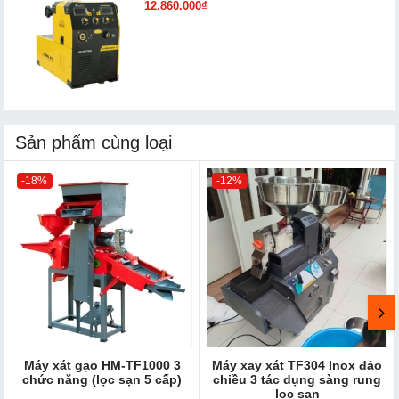
12.860.000₫
Sản phẩm cùng loại
-18%
-12%
Máy xát gạo HM-TF1000 3
Máy xay xát TF304 Inox đảo
chức năng (lọc sạn 5 cấp)
chiều 3 tác dụng sàng rung
lọc sạn