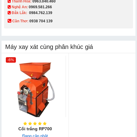
Thanh Hóa:
0963.040.460
Nghệ An:
0969.581.266
Đắk Lắk:
0984.762.139
Cần Thơ:
0938 704 139​
Máy xay xát cùng phân khúc giá
-6%
Cối trắng RP700
Đang cập nhật