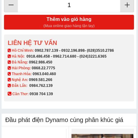
Thêm vào giỏ hàng
(Mua online giao hàng tận tay)
LIÊN HỆ TƯ VẤN
​ Hồ Chí Minh:
0902.787.139
-
0932.196.898
-
(028)3510.2786
Hà Nội:
0918.486.458
-
0962.714.680
-
(024)3221.6365
Đà Nẵng:
0962.986.450
Hải Phòng:
0868.22.7775
Thanh Hóa:
0963.040.460
Nghệ An:
0969.581.266
Đắk Lắk:
0984.762.139
Cần Thơ:
0938 704 139​
Đầu phát điện Dynamo cùng phân khúc giá