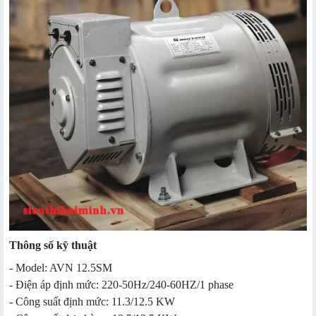
Thông số kỹ thuật
- Model: AVN 12.5SM
- Điện áp định mức: 220-50Hz/240-60HZ/1 phase
- Công suất định mức: 11.3/12.5 KW