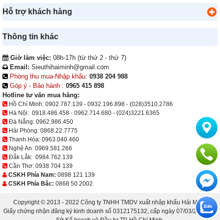
Hỗ trợ khách hàng
Thông tin khác
Giờ làm việc:
08h-17h (từ thứ 2 - thứ 7)
Email:
Sieuthihaiminh@gmail.com
Phòng thu mua-Nhập khẩu:
0938 204 988
Góp ý - Bảo hành :
0965 415 898
Hotline tư vấn mua hàng:
Hồ Chí Minh:
0902.787.139
-
0932.196.898
-
(028)3510.2786
Hà Nội:
0918.486.458
-
0962.714.680
-
(024)3221.6365
Đà Nẵng:
0962.986.450
Hải Phòng:
0868.22.7775
Thanh Hóa:
0963.040.460
Nghệ An:
0969.581.266
Đắk Lắk:
0984.762.139
Cần Thơ:
0938 704 139
CSKH Phía Nam:
0898 121 139
CSKH Phía Bắc:
0868 50 2002
Copyright © 2013 - 2022 Công ty TNHH TMDV xuất nhập khẩu Hải Minh.
Giấy chứng nhận đăng ký kinh doanh số 0312175132, cấp ngày 07/03/2013 bởi