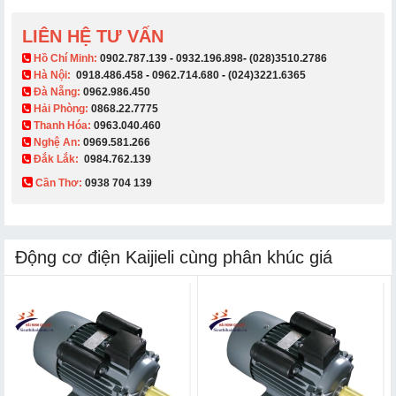
LIÊN HỆ TƯ VẤN
​ Hồ Chí Minh:
0902.787.139
-
0932.196.898
-
(028)3510.2786
Hà Nội:
0918.486.458
-
0962.714.680
-
(024)3221.6365
Đà Nẵng:
0962.986.450
Hải Phòng:
0868.22.7775
Thanh Hóa:
0963.040.460
Nghệ An:
0969.581.266
Đắk Lắk:
0984.762.139
Cần Thơ:
0938 704 139​
Động cơ điện Kaijieli cùng phân khúc giá