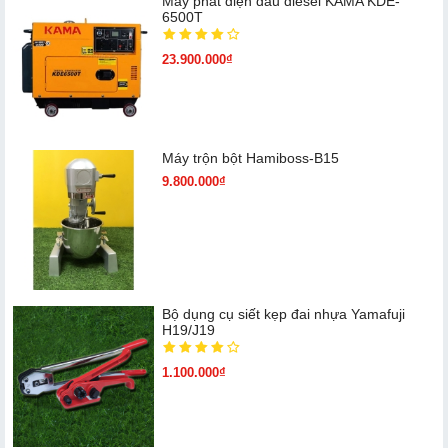
Máy phát điện dầu diesel KAMA KDE-
6500T
23.900.000₫
Máy trộn bột Hamiboss-B15
9.800.000₫
Bộ dụng cụ siết kẹp đai nhựa Yamafuji
H19/J19
1.100.000₫