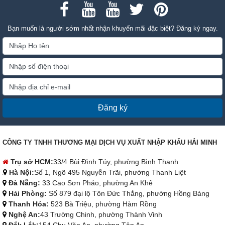
Bạn muốn là người sớm nhất nhận khuyến mãi đặc biệt? Đăng ký ngay.
Đăng ký
CÔNG TY TNHH THƯƠNG MẠI DỊCH VỤ XUẤT NHẬP KHẨU HẢI MINH
Trụ sở HCM:
33/4 Bùi Đình Túy, phường Bình Thạnh
Hà Nội:
Số 1, Ngõ 495 Nguyễn Trãi, phường Thanh Liệt
Đà Nẵng:
33 Cao Sơn Pháo, phường An Khê
Hải Phòng:
Số 879 đại lộ Tôn Đức Thắng, phường Hồng Bàng
Thanh Hóa:
523 Bà Triệu, phường Hàm Rồng
Nghệ An:
43 Trường Chinh, phường Thành Vinh
Đắk Lắk:
154 Chu Văn An, phường Tân An