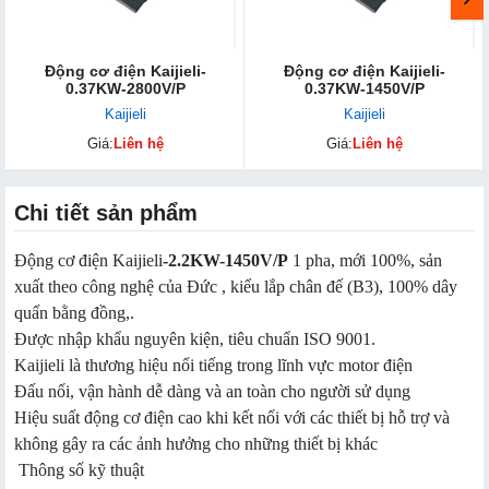
Động cơ điện Kaijieli-
Động cơ điện Kaijieli-
0.37KW-2800V/P
0.37KW-1450V/P
Kaijieli
Kaijieli
Giá:
Liên hệ
Giá:
Liên hệ
Chi tiết sản phẩm
Động cơ điện Kaijieli
-2.2KW-1450V/P
1 pha, mới 100%, sản
xuất theo công nghệ của Đức , kiểu lắp chân đế (B3), 100% dây
quấn bằng đồng,.
Được nhập khẩu nguyên kiện, tiêu chuẩn ISO 9001.
Kaijieli là thương hiệu nổi tiếng trong lĩnh vực motor điện
Đấu nối, vận hành dễ dàng và an toàn cho người sử dụng
Hiệu suất động cơ điện cao khi kết nối với các thiết bị hỗ trợ và
không gây ra các ảnh hưởng cho những thiết bị khác
Thông số kỹ thuật