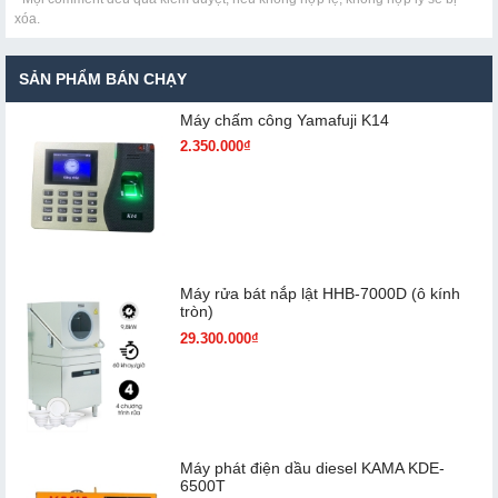
xóa.
SẢN PHẨM BÁN CHẠY
Máy chấm cô​ng Yamafuji K14
2.350.000₫
Máy rửa bát nắp lật HHB-7000D (ô kính
tròn)
29.300.000₫
Máy phát điện dầu diesel KAMA KDE-
6500T