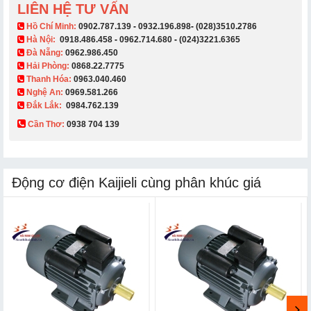
LIÊN HỆ TƯ VẤN
​ Hồ Chí Minh:
0902.787.139
-
0932.196.898
-
(028)3510.2786
Hà Nội:
0918.486.458
-
0962.714.680
-
(024)3221.6365
Đà Nẵng:
0962.986.450
Hải Phòng:
0868.22.7775
Thanh Hóa:
0963.040.460
Nghệ An:
0969.581.266
Đắk Lắk:
0984.762.139
Cần Thơ:
0938 704 139​
Động cơ điện Kaijieli cùng phân khúc giá