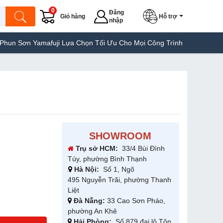
0
Đăng
Giỏ hàng
Hỗ trợ
nhập
Yamafuji Lựa Chọn Tối Ưu Cho Mọi Công Trình
Máy Hàn Túi Yamaf
SHOWROOM
Trụ sở HCM:
33/4 Bùi Đình
Túy, phường Bình Thạnh
Hà Nội:
Số 1, Ngõ
495 Nguyễn Trãi, phường Thanh
Liệt
Đà Nẵng:
33 Cao Sơn Pháo,
phường An Khê
Hải Phòng:
Số 879 đại lộ Tôn