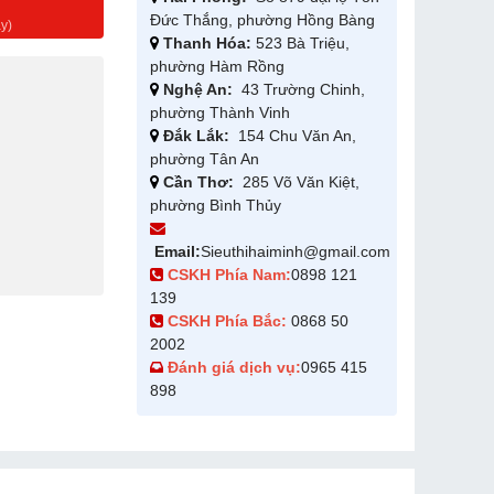
g
Đức Thắng, phường Hồng Bàng
y)
Thanh Hóa:
523 Bà Triệu,
phường Hàm Rồng
Nghệ An:
43 Trường Chinh,
phường Thành Vinh
Đắk Lắk:
154 Chu Văn An,
phường Tân An
Cần Thơ:
285 Võ Văn Kiệt,
phường Bình Thủy
Email:
Sieuthihaiminh@gmail.com
CSKH Phía Nam:
0898 121
139
CSKH Phía Bắc:
0868 50
2002
Đánh giá dịch vụ:
0965 415
898