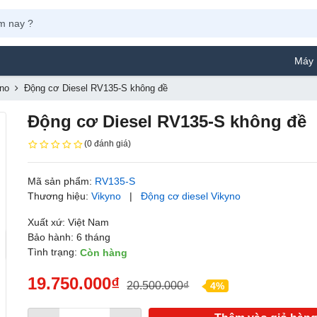
Máy Phun Sơn 
yno
Động cơ Diesel RV135-S không đề
Động cơ Diesel RV135-S không đề
(0 đánh giá)
Mã sản phẩm:
RV135-S
Thương hiệu:
Vikyno
|
Động cơ diesel Vikyno
Xuất xứ: Việt Nam
Bảo hành: 6 tháng
Tình trạng:
Còn hàng
19.750.000₫
20.500.000₫
4%