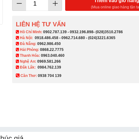
Thêm vào giỏ hàn
(Mua online giao hàng tận ta
LIÊN HỆ TƯ VẤN
​ Hồ Chí Minh:
0902.787.139
-
0932.196.898
-
(028)3510.2786
Hà Nội:
0918.486.458
-
0962.714.680
-
(024)3221.6365
Đà Nẵng:
0962.986.450
Hải Phòng:
0868.22.7775
Thanh Hóa:
0963.040.460
Nghệ An:
0969.581.266
Đắk Lắk:
0984.762.139
Cần Thơ:
0938 704 139​
húc giá