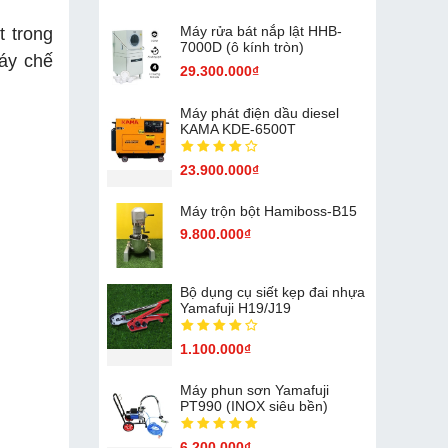
Máy rửa bát nắp lật HHB-
 trong
7000D (ô kính tròn)
áy chế
29.300.000₫
Máy phát điện dầu diesel
KAMA KDE-6500T
23.900.000₫
Máy trộn bột Hamiboss-B15
9.800.000₫
Bộ dụng cụ siết kẹp đai nhựa
Yamafuji H19/J19
1.100.000₫
Máy phun sơn Yamafuji
PT990 (INOX siêu bền)
6.200.000₫