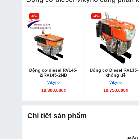
-6%
-4%
Động cơ diesel RV145-
Động cơ Diesel RV135-
2/RV145-2NB
không đề
Vikyno
Vikyno
19.300.000₫
19.750.000₫
Chi tiết sản phẩm
Độn