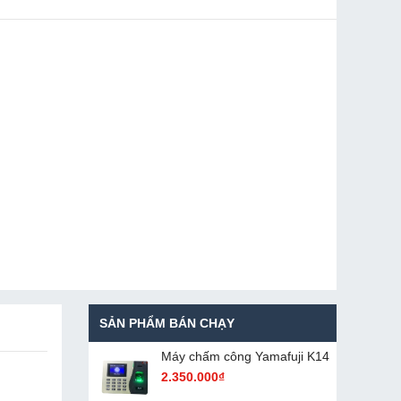
SẢN PHẨM BÁN CHẠY
Máy chấm cô​ng Yamafuji K14
2.350.000₫