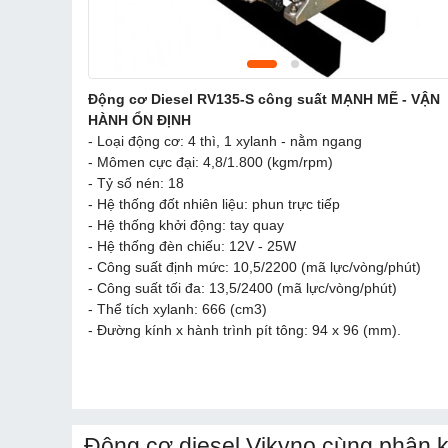
Động cơ Diesel RV135-S công suất MẠNH MẼ - VẬN
HÀNH ỔN ĐỊNH
- Loại động cơ: 4 thì, 1 xylanh - nằm ngang
- Mômen cực đại: 4,8/1.800 (kgm/rpm)
- Tỷ số nén: 18
- Hệ thống đốt nhiên liệu: phun trực tiếp
- Hệ thống khởi động: tay quay
- Hệ thống đèn chiếu: 12V - 25W
- Công suất định mức: 10,5/2200 (mã lực/vòng/phút)
- Công suất tối đa: 13,5/2400 (mã lực/vòng/phút)
- Thể tích xylanh: 666 (cm3)
- Đường kính x hành trình pít tông: 94 x 96 (mm).
Động cơ diesel Vikyno cùng phân k