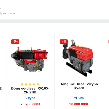
h.
ý sẽ bị xóa.
-5%
-4%
Động Cơ Diesel Vikyno
RV325
2
Động cơ diesel RV165-
2N/2NB
Vikyno
Vikyno
20.700.000₫
36.000.000₫