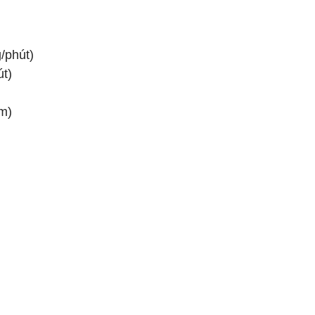
/phút)
út)
mm)