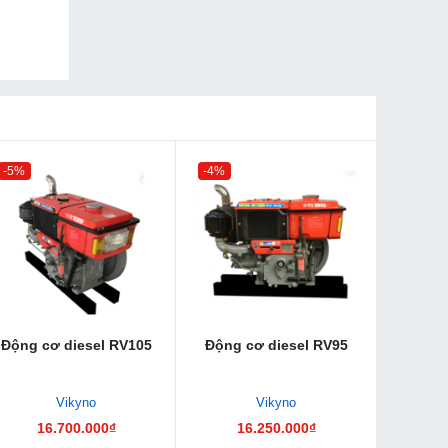
-5%
-4%
Động cơ diesel RV105
Động cơ diesel RV95
Vikyno
Vikyno
16.700.000₫
16.250.000₫