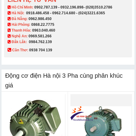
​ Hồ Chí Minh:
0902.787.139
-
0932.196.898
-
(028)3510.2786
Hà Nội:
0918.486.458
-
0962.714.680
-
(024)3221.6365
Đà Nẵng:
0962.986.450
Hải Phòng:
0868.22.7775
Thanh Hóa:
0963.040.460
Nghệ An:
0969.581.266
Đắk Lắk:
0984.762.139
Cần Thơ:
0938 704 139​
Động cơ điện Hà nội 3 Pha cùng phân khúc
giá