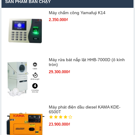
SẢN PHẨM BÁN CHẠY
Máy chấm cô​ng Yamafuji K14
2.350.000₫
Máy rửa bát nắp lật HHB-7000D (ô kính
tròn)
29.300.000₫
Máy phát điện dầu diesel KAMA KDE-
6500T
23.900.000₫