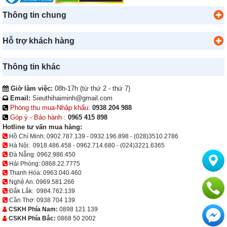
Thông tin chung
Hỗ trợ khách hàng
Thông tin khác
Giờ làm việc:
08h-17h (từ thứ 2 - thứ 7)
Email:
Sieuthihaiminh@gmail.com
Phòng thu mua-Nhập khẩu:
0938 204 988
Góp ý - Bảo hành :
0965 415 898
Hotline tư vấn mua hàng:
Hồ Chí Minh:
0902.787.139
-
0932.196.898
-
(028)3510.2786
Hà Nội:
0918.486.458
-
0962.714.680
-
(024)3221.6365
Đà Nẵng:
0962.986.450
Hải Phòng:
0868.22.7775
Thanh Hóa:
0963.040.460
Nghệ An:
0969.581.266
Đắk Lắk:
0984.762.139
Cần Thơ:
0938 704 139
CSKH Phía Nam:
0898 121 139
CSKH Phía Bắc:
0868 50 2002