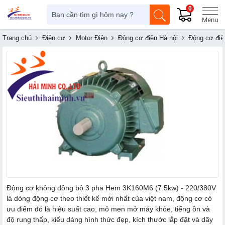
0
Trang chủ
Điện cơ
Motor Điện
Động cơ điện Hà nội
Động cơ điệ
Động cơ không đồng bộ 3 pha Hem 3K160M6 (7.5kw) - 220/380V
là dòng động cơ theo thiết kế mới nhất của việt nam, động cơ có
ưu điểm đó là hiệu suất cao, mô men mở máy khỏe, tiếng ồn và
độ rung thấp, kiểu dáng hình thức đẹp, kích thước lắp đặt và dãy