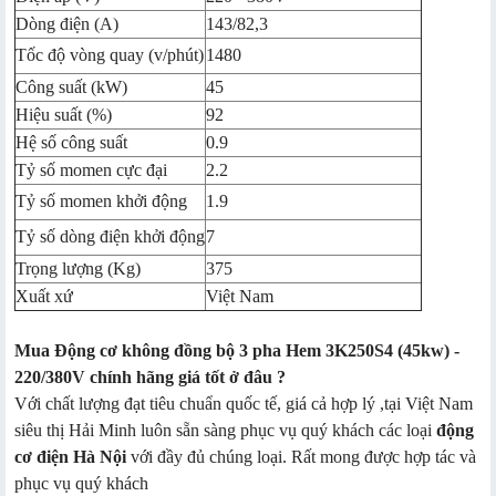
Dòng điện (A)
143/82,3
Tốc độ vòng quay (v/phút)
1480
Công suất (kW)
45
Hiệu suất (%)
92
Hệ số công suất
0.9
Tỷ số momen cực đại
2.2
Tỷ số momen khởi động
1.9
Tỷ số dòng điện khởi động
7
Trọng lượng (Kg)
375
Xuất xứ
Việt Nam
Mua Động cơ không đồng bộ 3 pha Hem 3K250S4 (45kw) -
220/380V chính hãng giá tốt ở đâu ?
Với chất lượng đạt tiêu chuẩn quốc tế, giá cả hợp lý ,tại Việt Nam
siêu thị Hải Minh luôn sẵn sàng phục vụ quý khách các loại
động
cơ điện Hà Nội
với đầy đủ chúng loại. Rất mong được hợp tác và
phục vụ quý khách