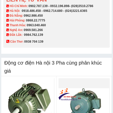
​ Hồ Chí Minh:
0902.787.139
-
0932.196.898
-
(028)3510.2786
Hà Nội:
0918.486.458
-
0962.714.680
-
(024)3221.6365
Đà Nẵng:
0962.986.450
Hải Phòng:
0868.22.7775
Thanh Hóa:
0963.040.460
Nghệ An:
0969.581.266
Đắk Lắk:
0984.762.139
Cần Thơ:
0938 704 139​
Động cơ điện Hà nội 3 Pha cùng phân khúc
giá