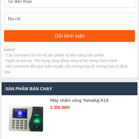
Lưu ý:
- Các comment chỉ nói về sản phẩm và tính năng sản phẩm.
- Ngôn từ lịch sự. Tôn trọng cộng đồng cũng là tôn trọng chính mình.
- Mọi comment đều qua kiểm duyệt, nếu không hợp lệ, không hợp lý sẽ bị
xóa.
SẢN PHẨM BÁN CHẠY
Máy chấm cô​ng Yamafuji K14
2.350.000₫