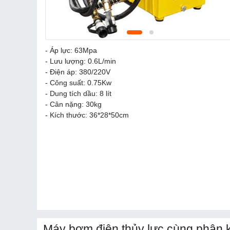
- Áp lực: 63Mpa
- Lưu lượng: 0.6L/min
- Điện áp: 380/220V
- Công suất: 0.75Kw
- Dung tích dầu: 8 lít
- Cân nặng: 30kg
- Kích thước: 36*28*50cm
Máy bơm điện thủy lực cùng phân 