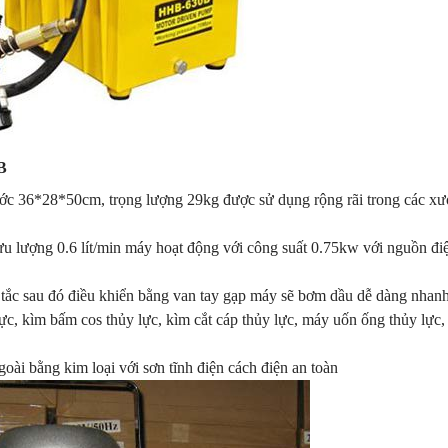
B
hước 36*28*50cm, trọng lượng 29kg được sử dụng rộng rãi trong các x
 lưu lượng 0.6 lít/min máy hoạt động với công suất 0.75kw với nguồn đi
g tắc sau đó điều khiển bằng van tay gạp máy sẽ bơm dầu dễ dàng nhan
lực, kìm bấm cos thủy lực, kìm cắt cáp thủy lực, máy uốn ống thủy lực
i bằng kim loại với sơn tĩnh điện cách điện an toàn