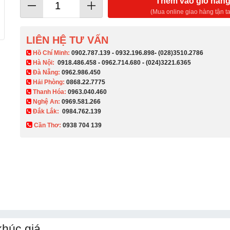
Thêm vào giỏ hàn
(Mua online giao hàng tận ta
LIÊN HỆ TƯ VẤN
​ Hồ Chí Minh:
0902.787.139
-
0932.196.898
-
(028)3510.2786
Hà Nội:
0918.486.458
-
0962.714.680
-
(024)3221.6365
Đà Nẵng:
0962.986.450
Hải Phòng:
0868.22.7775
Thanh Hóa:
0963.040.460
Nghệ An:
0969.581.266
Đắk Lắk:
0984.762.139
Cần Thơ:
0938 704 139​
khúc giá