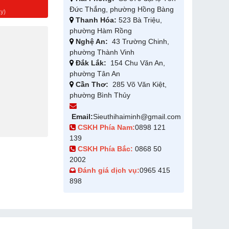
g
Đức Thắng, phường Hồng Bàng
y)
Thanh Hóa:
523 Bà Triệu,
phường Hàm Rồng
Nghệ An:
43 Trường Chinh,
phường Thành Vinh
Đắk Lắk:
154 Chu Văn An,
phường Tân An
Cần Thơ:
285 Võ Văn Kiệt,
phường Bình Thủy
Email:
Sieuthihaiminh@gmail.com
CSKH Phía Nam:
0898 121
139
CSKH Phía Bắc:
0868 50
2002
Đánh giá dịch vụ:
0965 415
898