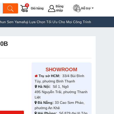
0
Đăng
Giỏ hàng
Hỗ trợ
nhập
uji Lựa Chọn Tối Ưu Cho Mọi Công Trình
Máy Hàn Túi Yamafuji L
30B
SHOWROOM
Trụ sở HCM:
33/4 Bùi Đình
Túy, phường Bình Thạnh
Hà Nội:
Số 1, Ngõ
495 Nguyễn Trãi, phường Thanh
Liệt
Đà Nẵng:
33 Cao Sơn Pháo,
phường An Khê
Hải Phòng:
Số 879 đại lộ Tôn