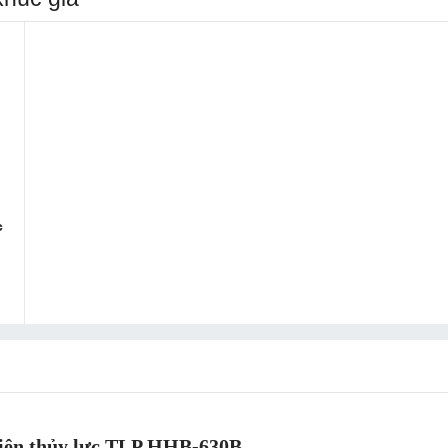
c
ện thủy lực TLP HHB-630B