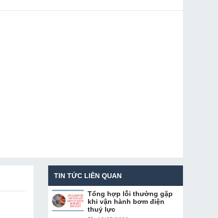
TIN TỨC LIÊN QUAN
Tổng hợp lỗi thường gặp
khi vận hành bơm điện
thuỷ lực