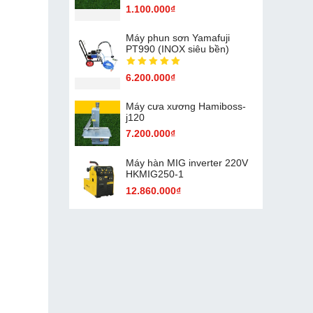
1.100.000₫
Máy phun sơn Yamafuji
PT990 (INOX siêu bền)
6.200.000₫
Máy cưa xương Hamiboss-
j120
7.200.000₫
Máy hàn MIG inverter 220V
HKMIG250-1
12.860.000₫