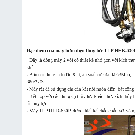
Đặc điêm của máy bơm điện thủy lực TLP HHB-630
- Đây là dòng máy 2 vòi có thiết kế nhỏ gọn với kích t
khí.
- Bơm có dung tích dầu 8 lít, áp suất cực đại là 63Mpa,
380/220v.
- Máy rất dễ sử dụng chỉ cần kết nối nuồn điện, bất côn
- Kết hợp với các dụng cụ thủy lực khác như: kích thủy 
lỗ thủy lực…
- Máy TLP HHB-630B được thiết kế chắc chắn với vỏ ngoà