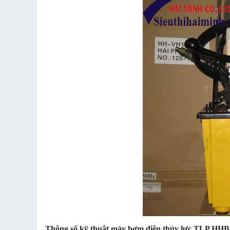
Thông số kỹ thuật máy bơm điện thủy lực TLP HH