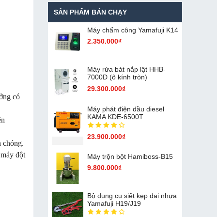
SẢN PHẨM BÁN CHẠY
Máy chấm cô​ng Yamafuji K14
2.350.000₫
Máy rửa bát nắp lật HHB-
7000D (ô kính tròn)
29.300.000₫
ưởng có
Máy phát điện dầu diesel
KAMA KDE-6500T
ện
23.900.000₫
h chóng.
, máy đột
Máy trộn bột Hamiboss-B15
9.800.000₫
Bộ dụng cụ siết kẹp đai nhựa
Yamafuji H19/J19