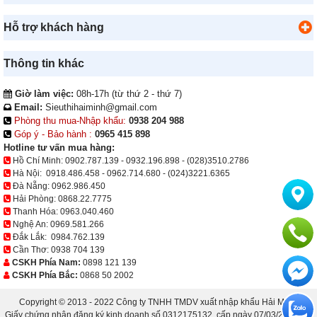
Hỗ trợ khách hàng
Thông tin khác
Giờ làm việc:
08h-17h (từ thứ 2 - thứ 7)
Email:
Sieuthihaiminh@gmail.com
Phòng thu mua-Nhập khẩu:
0938 204 988
Góp ý - Bảo hành :
0965 415 898
Hotline tư vấn mua hàng:
Hồ Chí Minh:
0902.787.139
-
0932.196.898
-
(028)3510.2786
Hà Nội:
0918.486.458
-
0962.714.680
-
(024)3221.6365
Đà Nẵng:
0962.986.450
Hải Phòng:
0868.22.7775
Thanh Hóa:
0963.040.460
Nghệ An:
0969.581.266
Đắk Lắk:
0984.762.139
Cần Thơ:
0938 704 139
CSKH Phía Nam:
0898 121 139
CSKH Phía Bắc:
0868 50 2002
Copyright © 2013 - 2022 Công ty TNHH TMDV xuất nhập khẩu Hải Minh.
Giấy chứng nhận đăng ký kinh doanh số 0312175132, cấp ngày 07/03/2013 bởi