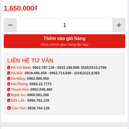
1.650.000₫
Thêm vào giỏ hàng
(Mua online giao hàng tận tay)
LIÊN HỆ TƯ VẤN
​ Hồ Chí Minh:
0902.787.139
-
0932.196.898
-
(028)3510.2786
Hà Nội:
0918.486.458
-
0962.714.680
-
(024)3221.6365
Đà Nẵng:
0962.986.450
Hải Phòng:
0868.22.7775
Thanh Hóa:
0963.040.460
Nghệ An:
0969.581.266
Đắk Lắk:
0984.762.139
Cần Thơ:
0938 704 139​