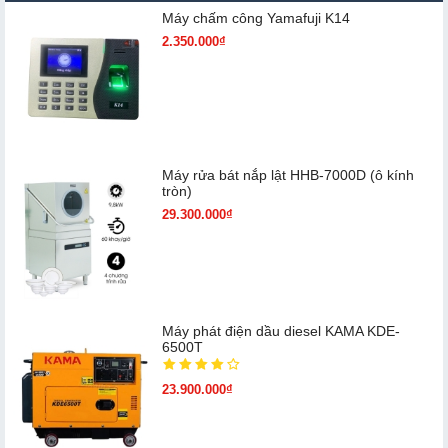
Máy chấm cô​ng Yamafuji K14
2.350.000₫
Máy rửa bát nắp lật HHB-7000D (ô kính
tròn)
29.300.000₫
Máy phát điện dầu diesel KAMA KDE-
6500T
23.900.000₫