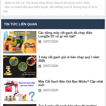
- Ngôn từ lịch sự. Tôn trọng cộng đồng cũng là tôn trọng chính mình.
- Mọi comment đều qua kiểm duyệt, nếu không hợp lệ, không hợp lý sẽ bị
xóa.
TIN TỨC LIÊN QUAN
Các dòng máy cắt gạch đá chạy điện
LongDe D7 có gì nổi bật?
24/07/2026
3 máy cắt gạch giá rẻ bán chạy quý I năm
2026
20/07/2026
Máy Cắt Gạch Bàn Giá Bao Nhiêu? Cập nhật
mới
04/07/2026
Top 3 máy cắt gạch bán chạy thị trường