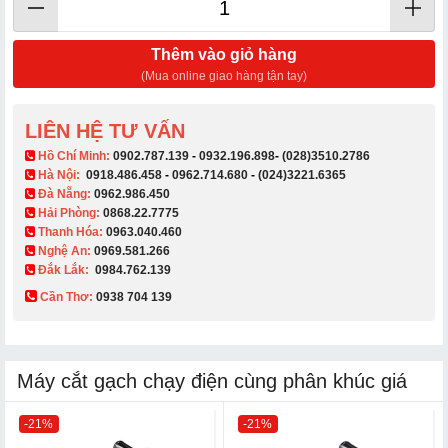
Thêm vào giỏ hàng
(Mua online giao hàng tận tay)
LIÊN HỆ TƯ VẤN
​ Hồ Chí Minh:
0902.787.139
-
0932.196.898
-
(028)3510.2786
Hà Nội:
0918.486.458
-
0962.714.680
-
(024)3221.6365
Đà Nẵng:
0962.986.450
Hải Phòng:
0868.22.7775
Thanh Hóa:
0963.040.460
Nghệ An:
0969.581.266
Đắk Lắk:
0984.762.139
Cần Thơ:
0938 704 139​
Máy cắt gạch chạy điện cùng phân khúc giá
-21%
-21%