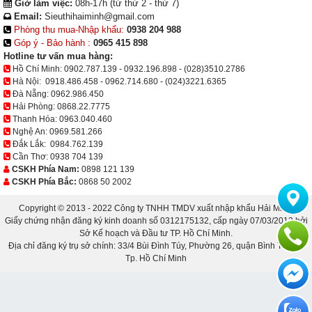
Giờ làm việc:
08h-17h (từ thứ 2 - thứ 7)
Email:
Sieuthihaiminh@gmail.com
Phòng thu mua-Nhập khẩu:
0938 204 988
Góp ý - Bảo hành :
0965 415 898
Hotline tư vấn mua hàng:
Hồ Chí Minh:
0902.787.139
-
0932.196.898
-
(028)3510.2786
Hà Nội:
0918.486.458
-
0962.714.680
-
(024)3221.6365
Đà Nẵng:
0962.986.450
Hải Phòng:
0868.22.7775
Thanh Hóa:
0963.040.460
Nghệ An:
0969.581.266
Đắk Lắk:
0984.762.139
Cần Thơ:
0938 704 139
CSKH Phía Nam:
0898 121 139
CSKH Phía Bắc:
0868 50 2002
Copyright © 2013 - 2022 Công ty TNHH TMDV xuất nhập khẩu Hải Minh.
Giấy chứng nhận đăng ký kinh doanh số 0312175132, cấp ngày 07/03/2013 bởi
Sở Kế hoạch và Đầu tư TP. Hồ Chí Minh.
Địa chỉ đăng ký trụ sở chính: 33/4 Bùi Đình Túy, Phường 26, quận Bình Thạnh,
Tp. Hồ Chí Minh