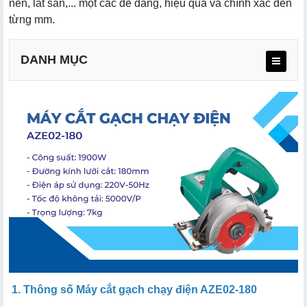
nền, lát sàn,... một các dễ dàng, hiệu quả và chính xác đến
từng mm.
DANH MỤC
a. Trọng lượng nhẹ, dễ di chuyển
b. Hiệu suất cắt gạch cao
c. Linh hoạt, dễ dàng sử dụng
d. Không gây trượt khi vận hành
e. Cắt được nhiều loại vật liệu
1. Thông số Máy cắt gạch chạy điện AZE02-180