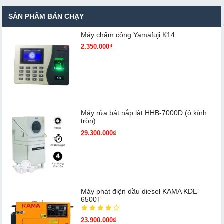
SẢN PHẨM BÁN CHẠY
Máy chấm cô​ng Yamafuji K14
2.350.000₫
Máy rửa bát nắp lật HHB-7000D (ô kính
tròn)
29.300.000₫
Máy phát điện dầu diesel KAMA KDE-
6500T
23.900.000₫