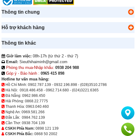
Thông tin chung
Hỗ trợ khách hàng
Thông tin khác
Giờ làm việc:
08h-17h (từ thứ 2 - thứ 7)
Email:
Sieuthihaiminh@gmail.com
Phòng thu mua-Nhập khẩu:
0938 204 988
Góp ý - Bảo hành :
0965 415 898
Hotline tư vấn mua hàng:
Hồ Chí Minh:
0902.787.139
-
0932.196.898
-
(028)3510.2786
Hà Nội:
0918.486.458
-
0962.714.680
-
(024)3221.6365
Đà Nẵng:
0962.986.450
Hải Phòng:
0868.22.7775
Thanh Hóa:
0963.040.460
Nghệ An:
0969.581.266
Đắk Lắk:
0984.762.139
Cần Thơ:
0938 704 139
CSKH Phía Nam:
0898 121 139
CSKH Phía Bắc:
0868 50 2002