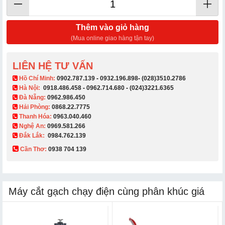
Thêm vào giỏ hàng
(Mua online giao hàng tận tay)
LIÊN HỆ TƯ VẤN
​ Hồ Chí Minh:
0902.787.139
-
0932.196.898
-
(028)3510.2786
Hà Nội:
0918.486.458
-
0962.714.680
-
(024)3221.6365
Đà Nẵng:
0962.986.450
Hải Phòng:
0868.22.7775
Thanh Hóa:
0963.040.460
Nghệ An:
0969.581.266
Đắk Lắk:
0984.762.139
Cần Thơ:
0938 704 139​
Máy cắt gạch chạy điện cùng phân khúc giá