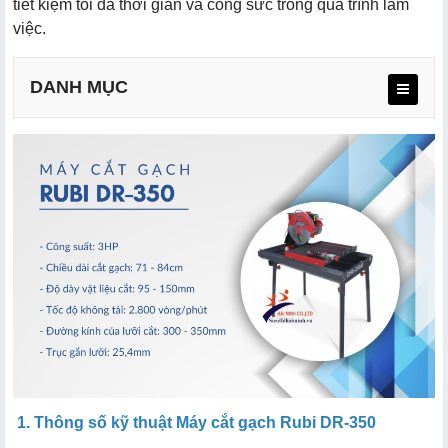
tiết kiệm tối đa thời gian và công sức trong quá trình làm
việc.
DANH MỤC
a. Thiết kế chắc chắn, động cơ cắt mạnh mẽ
b. Bàn cắt rộng rãi, tiện lợi
c. Cắt được đa dạng các loại đá
d. Lưỡi cắt thiết kế tiên tiến
e. Hệ thống tự động ngắt điện
1. Thông số kỹ thuật Máy cắt gạch Rubi DR-350