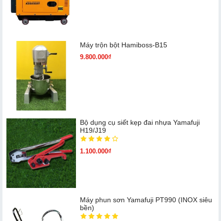
Máy trộn bột Hamiboss-B15
9.800.000₫
Bộ dụng cụ siết kẹp đai nhựa Yamafuji
H19/J19
1.100.000₫
Máy phun sơn Yamafuji PT990 (INOX siêu
bền)