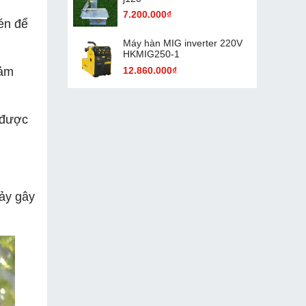
7.200.000₫
nén để
Máy hàn MIG inverter 220V
HKMIG250-1
iảm
12.860.000₫
 được
hảy gây