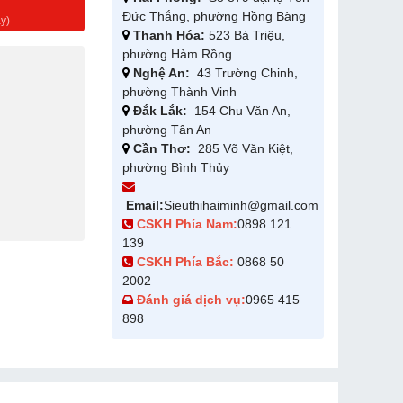
g
Đức Thắng, phường Hồng Bàng
y)
Thanh Hóa:
523 Bà Triệu,
phường Hàm Rồng
Nghệ An:
43 Trường Chinh,
phường Thành Vinh
Đắk Lắk:
154 Chu Văn An,
phường Tân An
Cần Thơ:
285 Võ Văn Kiệt,
phường Bình Thủy
Email:
Sieuthihaiminh@gmail.com
CSKH Phía Nam:
0898 121
139
CSKH Phía Bắc:
0868 50
2002
Đánh giá dịch vụ:
0965 415
898