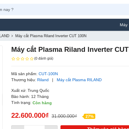
Máy Phun Sơn Yamaf
ILAND
Máy cắt Plasma Riland Inverter CUT 100N
Máy cắt Plasma Riland Inverter CU
(0 đánh giá)
Mã sản phẩm:
CUT-100N
Thương hiệu:
Riland
|
Máy cắt Plasma RILAND
Xuất xứ: Trung Quốc
Bảo hành: 12 Tháng
Tình trạng:
Còn hàng
22.600.000₫
31.000.000₫
27%