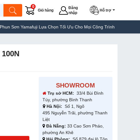
0
Đăng
Giỏ hàng
Hỗ trợ
nhập
uji Lựa Chọn Tối Ưu Cho Mọi Công Trình
Máy Hàn Túi Yamafuji L
T 100N
SHOWROOM
Trụ sở HCM:
33/4 Bùi Đình
Túy, phường Bình Thạnh
Hà Nội:
Số 1, Ngõ
495 Nguyễn Trãi, phường Thanh
Liệt
Đà Nẵng:
33 Cao Sơn Pháo,
phường An Khê
Hải Phòng:
Số 879 đại lộ Tôn