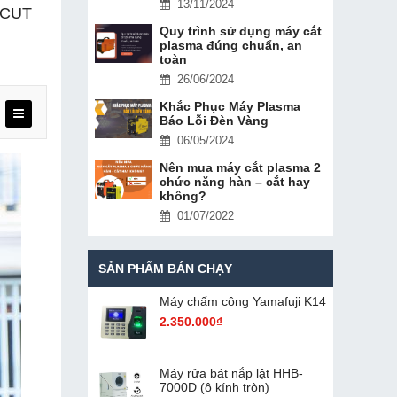
13/11/2024
g CUT
Quy trình sử dụng máy cắt
plasma đúng chuẩn, an
toàn
26/06/2024
Khắc Phục Máy Plasma
Báo Lỗi Đèn Vàng
06/05/2024
Nên mua máy cắt plasma 2
chức năng hàn – cắt hay
không?
01/07/2022
SẢN PHẨM BÁN CHẠY
Máy chấm cô​ng Yamafuji K14
2.350.000₫
Máy rửa bát nắp lật HHB-
7000D (ô kính tròn)