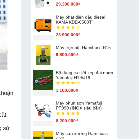
29.300.000₫
Máy phát điện dầu diesel
KAMA KDE-6500T
23.900.000₫
Máy trộn bột Hamiboss-B15
9.800.000₫
Bộ dụng cụ siết kẹp đai nhựa
Yamafuji H19/J19
1.100.000₫
 thuận
Máy phun sơn Yamafuji
PT990 (INOX siêu bền)
cắt.
6.200.000₫
g sử
Máy cưa xương Hamiboss-
j120