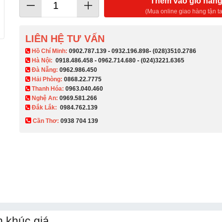
Thêm vào giỏ hàn
(Mua online giao hàng tận ta
LIÊN HỆ TƯ VẤN
​ Hồ Chí Minh:
0902.787.139
-
0932.196.898
-
(028)3510.2786
Hà Nội:
0918.486.458
-
0962.714.680
-
(024)3221.6365
Đà Nẵng:
0962.986.450
Hải Phòng:
0868.22.7775
Thanh Hóa:
0963.040.460
Nghệ An:
0969.581.266
Đắk Lắk:
0984.762.139
Cần Thơ:
0938 704 139​
 khúc giá