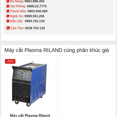
Đà Nẵng:
0962.986.450
Hải Phòng:
0868.22.7775
Thanh Hóa:
0963.040.460
Nghệ An:
0969.581.266
Đắk Lắk:
0984.762.139
Cần Thơ:
0938 704 139​
Máy cắt Plasma RILAND cùng phân khúc giá
-26%
Máy cắt Plasma Riland