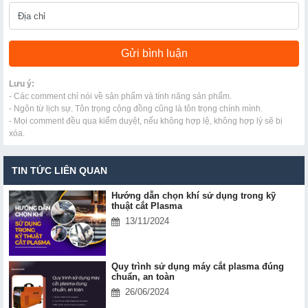
Lưu ý:
- Các comment chỉ nói về sản phẩm và tính năng sản phẩm.
- Ngôn từ lịch sự. Tôn trọng cộng đồng cũng là tôn trọng chính mình.
- Mọi comment đều qua kiểm duyệt, nếu không hợp lệ, không hợp lý sẽ bị
xóa.
TIN TỨC LIÊN QUAN
Hướng dẫn chọn khí sử dụng trong kỹ
thuật cắt Plasma
13/11/2024
Quy trình sử dụng máy cắt plasma đúng
chuẩn, an toàn
26/06/2024