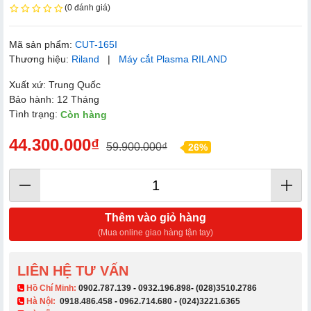
(0 đánh giá)
Mã sản phẩm:
CUT-165I
Thương hiệu:
Riland
|
Máy cắt Plasma RILAND
Xuất xứ: Trung Quốc
Bảo hành: 12 Tháng
Tình trạng:
Còn hàng
44.300.000₫
59.900.000₫
26%
Thêm vào giỏ hàng
(Mua online giao hàng tận tay)
LIÊN HỆ TƯ VẤN
​ Hồ Chí Minh:
0902.787.139
-
0932.196.898
-
(028)3510.2786
Hà Nội:
0918.486.458
-
0962.714.680
-
(024)3221.6365