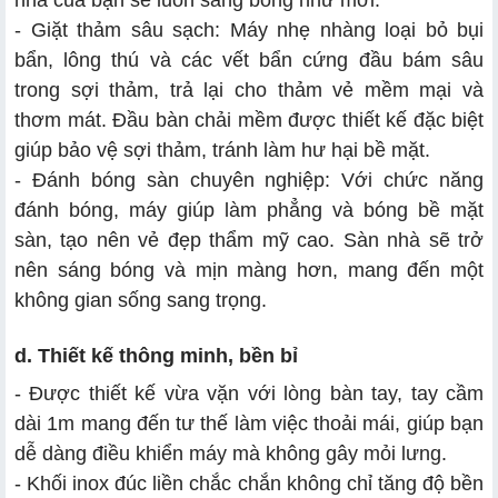
nhà của bạn sẽ luôn sáng bóng như mới.
- Giặt thảm sâu sạch: Máy nhẹ nhàng loại bỏ bụi
bẩn, lông thú và các vết bẩn cứng đầu bám sâu
trong sợi thảm, trả lại cho thảm vẻ mềm mại và
thơm mát. Đầu bàn chải mềm được thiết kế đặc biệt
giúp bảo vệ sợi thảm, tránh làm hư hại bề mặt.
- Đánh bóng sàn chuyên nghiệp: Với chức năng
đánh bóng, máy giúp làm phẳng và bóng bề mặt
sàn, tạo nên vẻ đẹp thẩm mỹ cao. Sàn nhà sẽ trở
nên sáng bóng và mịn màng hơn, mang đến một
không gian sống sang trọng.
d. Thiết kế thông minh, bền bỉ
- Được thiết kế vừa vặn với lòng bàn tay, tay cầm
dài 1m mang đến tư thế làm việc thoải mái, giúp bạn
dễ dàng điều khiển máy mà không gây mỏi lưng.
- Khối inox đúc liền chắc chắn không chỉ tăng độ bền