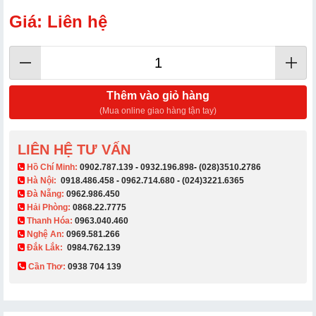
Giá: Liên hệ
Thêm vào giỏ hàng
(Mua online giao hàng tận tay)
LIÊN HỆ TƯ VẤN
​ Hồ Chí Minh:
0902.787.139
-
0932.196.898
-
(028)3510.2786
Hà Nội:
0918.486.458
-
0962.714.680
-
(024)3221.6365
Đà Nẵng:
0962.986.450
Hải Phòng:
0868.22.7775
Thanh Hóa:
0963.040.460
Nghệ An:
0969.581.266
Đắk Lắk:
0984.762.139
Cần Thơ:
0938 704 139​