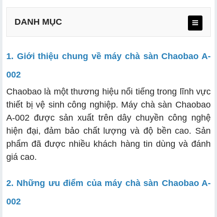
DANH MỤC
1. Giới thiệu chung về máy chà sàn Chaobao A-
002
a. Thông số kỹ thuật
Chaobao là một thương hiệu nổi tiếng trong lĩnh vực
b. Phụ kiện gồm
thiết bị vệ sinh công nghiệp. Máy chà sàn Chaobao
c. Các chức năng của máy
A-002 được sản xuất trên dây chuyền công nghệ
hiện đại, đảm bảo chất lượng và độ bền cao. Sản
d. Thiết kế thông minh, bền bỉ
phẩm đã được nhiều khách hàng tin dùng và đánh
e. Tiết kiệm chi phí
giá cao.
2. Những ưu điểm của máy chà sàn Chaobao A-
a. Trước khi lau sàn nhà
002
b. Làm sạch bằng máy chà sàn