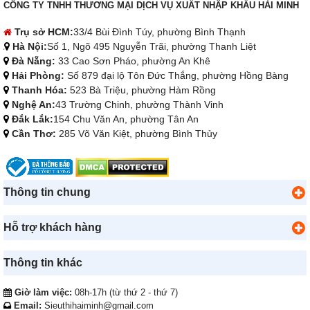
CÔNG TY TNHH THƯƠNG MẠI DỊCH VỤ XUẤT NHẬP KHẨU HẢI MINH
Trụ sở HCM:
33/4 Bùi Đình Túy, phường Bình Thạnh
Hà Nội:
Số 1, Ngõ 495 Nguyễn Trãi, phường Thanh Liệt
Đà Nẵng:
33 Cao Sơn Pháo, phường An Khê
Hải Phòng:
Số 879 đại lộ Tôn Đức Thắng, phường Hồng Bàng
Thanh Hóa:
523 Bà Triệu, phường Hàm Rồng
Nghệ An:
43 Trường Chinh, phường Thành Vinh
Đắk Lắk:
154 Chu Văn An, phường Tân An
Cần Thơ:
285 Võ Văn Kiệt, phường Bình Thủy
Thông tin chung
Hỗ trợ khách hàng
Thông tin khác
Giờ làm việc:
08h-17h (từ thứ 2 - thứ 7)
Email:
Sieuthihaiminh@gmail.com