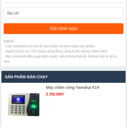
Lưu ý:
- Các comment chỉ nói về sản phẩm và tính năng sản phẩm.
- Ngôn từ lịch sự. Tôn trọng cộng đồng cũng là tôn trọng chính mình.
- Mọi comment đều qua kiểm duyệt, nếu không hợp lệ, không hợp lý sẽ bị
xóa.
SẢN PHẨM BÁN CHẠY
Máy chấm cô​ng Yamafuji K14
2.350.000₫