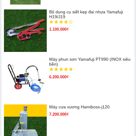
Bộ dụng cụ siết kẹp đai nhựa Yamafuji
H19/J19
1.100.000₫
Máy phun sơn Yamafuji PT990 (INOX siêu
bền)
6.200.000₫
Máy cưa xương Hamiboss-j120
7.200.000₫